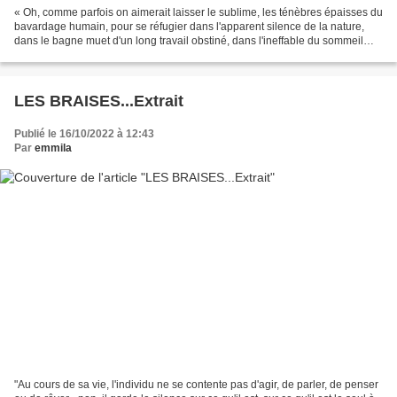
« Oh, comme parfois on aimerait laisser le sublime, les ténèbres épaisses du
bavardage humain, pour se réfugier dans l'apparent silence de la nature,
dans le bagne muet d'un long travail obstiné, dans l'ineffable du sommeil
profond, de la vraie musique...
LES BRAISES...Extrait
Publié le 16/10/2022 à 12:43
Par
emmila
"Au cours de sa vie, l'individu ne se contente pas d'agir, de parler, de penser