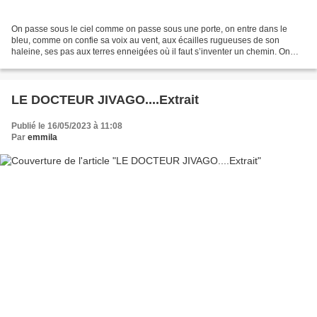
On passe sous le ciel comme on passe sous une porte, on entre dans le
bleu, comme on confie sa voix au vent, aux écailles rugueuses de son
haleine, ses pas aux terres enneigées où il faut s’inventer un chemin. On
attend que s’usent les mots sur l’arête...
LE DOCTEUR JIVAGO....Extrait
Publié le 16/05/2023 à 11:08
Par
emmila