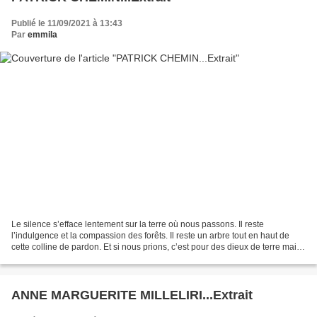
Publié le 11/09/2021 à 13:43
Par
emmila
Le silence s’efface lentement sur la terre où nous passons. Il reste
l’indulgence et la compassion des forêts. Il reste un arbre tout en haut de
cette colline de pardon. Et si nous prions, c’est pour des dieux de terre mais
la prière est précaire. Il...
ANNE MARGUERITE MILLELIRI...Extrait