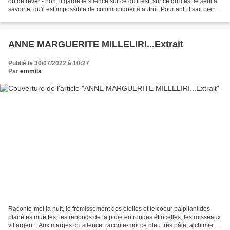
ou de rêver - non, il garde le silence sur ce qu'il est, sur ce qu'il est le seul à
savoir et qu'il est impossible de communiquer à autrui. Pourtant, il sait bien
que l'objet...
ANNE MARGUERITE MILLELIRI...Extrait
Publié le 30/07/2022 à 10:27
Par
emmila
Raconte-moi la nuit, le frémissement des étoiles et le coeur palpitant des
planètes muettes, les rebonds de la pluie en rondes étincelles, les ruisseaux
vif argent ; Aux marges du silence, raconte-moi ce bleu très pâle, alchimie