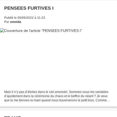
PENSEES FURTIVES I
Publié le 06/06/2022 à 11:22
Par
emmila
Mais il n’y pas d’étoiles dans le ciel amoindri. Sommes-nous les variables
d’ajustement dans la cérémonie du chaos et le beffroi du néant ? Je veux
que tu me tiennes la main quand nous traverserons le petit bois. Comme
jadis. Nous serons bien ; sans attente....