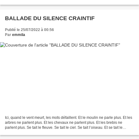
d'un regard qui embrasse...
BALLADE DU SILENCE CRAINTIF
Publié le 25/07/2022 à 00:56
Par
emmila
Ici, quand le vent meurt, les mots défaillent. Et le moulin ne parle plus. Et les
arbres ne parlent plus. Et les chevaux ne parlent plus. Et les brebis ne
parlent plus. Se tait le fleuve. Se tait le ciel. Se tait l’oiseau. Et se tait le
perroquet vert....