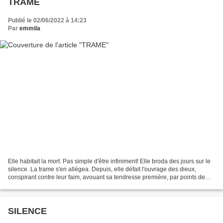
TRAME
Publié le 02/06/2022 à 14:23
Par
emmila
Elle habitait la mort. Pas simple d'être infiniment! Elle broda des jours sur le
silence. La trame s'en allégea. Depuis, elle défait l'ouvrage des dieux,
conspirant contre leur faim, avouant sa tendresse première, par points de
croix interposés, aux canevas...
SILENCE