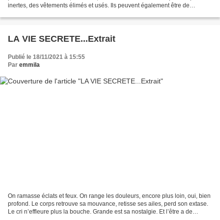
inertes, des vêtements élimés et usés. Ils peuvent également être de
mauvaises herbes, de dangereux...
LA VIE SECRETE...Extrait
Publié le 18/11/2021 à 15:55
Par
emmila
On ramasse éclats et feux. On range les douleurs, encore plus loin, oui, bien
profond. Le corps retrouve sa mouvance, retisse ses ailes, perd son extase.
Le cri n’effleure plus la bouche. Grande est sa nostalgie. Et l’être a de
nouveau un nom. Il subsiste...