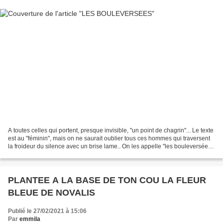
A toutes celles qui portent, presque invisible, "un point de chagrin"... Le texte
est au "féminin", mais on ne saurait oublier tous ces hommes qui traversent
la froideur du silence avec un brise lame.. On les appelle "les bouleversées".
Elles sont belles,...
PLANTEE A LA BASE DE TON COU LA FLEUR
BLEUE DE NOVALIS
Publié le 27/02/2021 à 15:06
Par
emmila