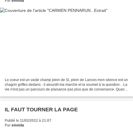
Par
emmila
Le coeur est un vaste champ plein de Si, plein de Lances mon silence est un
chagrin griffes dedans - il alourdit ma marche et la soumet à la question. . La
vie n'est pas un parcours de plaisance pas plus que de convenance. Quand
un foyer crame sur Terre...
IL FAUT TOURNER LA PAGE
Publié le 11/02/2022 à 21:07
Par
emmila