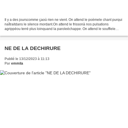
Il y a des jourscomme çaoù rien ne vient. On attend le poèmele chant purqui
naîtraitdans le silence mordant.On attend le frissonà nos pulsations
agrippéou terré plus loinquand la paroleéchappe. On attend le soufflele
balbutiementla note perduela voix...
NE DE LA DECHIRURE
Publié le 13/12/2023 à 11:13
Par
emmila