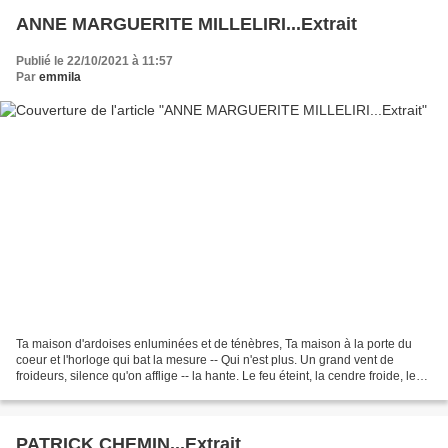
ANNE MARGUERITE MILLELIRI...Extrait
Publié le 22/10/2021 à 11:57
Par
emmila
Ta maison d'ardoises enluminées et de ténèbres, Ta maison à la porte du
coeur et l'horloge qui bat la mesure -- Qui n'est plus. Un grand vent de
froideurs, silence qu'on afflige -- la hante. Le feu éteint, la cendre froide, le
temps -- délaissé... Le...
PATRICK CHEMIN...Extrait