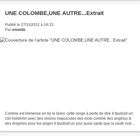
UNE COLOMBE,UNE AUTRE...Extrait
Publié le 27/11/2011 à 16:21
Par
emmila
Comme est immense en toi le blanc cette neige à perte de dire Il faudrait un
ciel hölderlin avec des visions majuscules des mots comme des angélus &
des énigmes pour les anges Il faudrait un jour aussi vaste que la vaste nuit
de l'aveugle ravi par des...