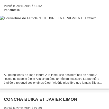
Publié le 28/11/2011 à 16:02
Par
emmila
Au poing tendu de l'âge tendre A la frimousse des héroïnes en herbe A
l'école de la belle étoile A la cinquième année du massacre La bannière
étoilée a retrouvé ses origines C'est l'Algérie plus libre que jamais Elle a
toujours été libre Ironiquement...
CONCHA BUIKA ET JAVIER LIMON
Publié le 27/11/2011 à 22:09