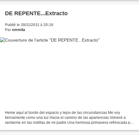
DE REPENTE...Extracto
Publié le 28/11/2011 à 20:16
Par
emmila
Heme aquí al borde del espacio y lejos de las circunstancias Me voy
tiernamente como una luz Hacia el camino de las apariencias Volveré a
sentarme en las rodillas de mi padre Una hermosa primavera refrescada por
el abanico de las alas Cuando los peces...