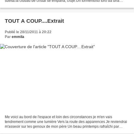
suelta:la ciudad de cristal se empaña, cruje.Un tormentoso toro da una
vueltaal horizonte y al silencio, y muge....
TOUT A COUP....Extrait
Publié le 28/11/2011 à 20:22
Par
emmila
Me voici au bord de l'espace et loin des circonstances je m'en vais
tendrement comme une lumière Vers la route des apparences Je reviendrai
m'asseoir sur les genoux de mon père Un beau printemps rafraîchi par
l'éventail des ailes Quand les poissons déchirent...