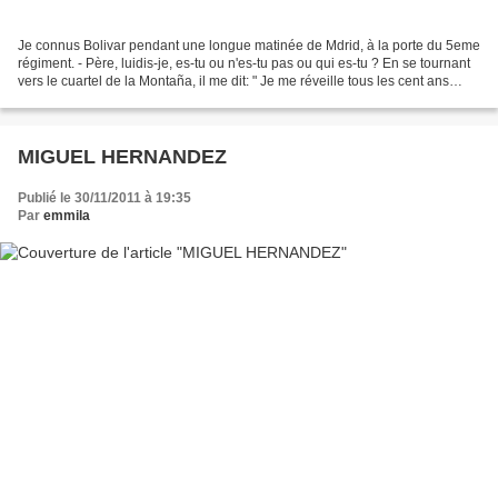
Je connus Bolivar pendant une longue matinée de Mdrid, à la porte du 5eme
régiment. - Père, luidis-je, es-tu ou n'es-tu pas ou qui es-tu ? En se tournant
vers le cuartel de la Montaña, il me dit: " Je me réveille tous les cent ans
quand le peuple se réveille...
MIGUEL HERNANDEZ
Publié le 30/11/2011 à 19:35
Par
emmila