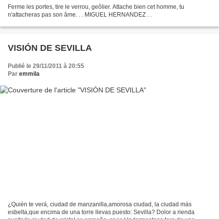
Ferme les portes, tire le verrou, geôlier. Attache bien cet homme, tu
n'attacheras pas son âme. . . MIGUEL HERNANDEZ . .
VISIÓN DE SEVILLA
Publié le 29/11/2011 à 20:55
Par
emmila
¿Quién te verá, ciudad de manzanilla,amorosa ciudad, la ciudad más
esbelta,que encima de una torre llevas puesto: Sevilla? Dolor a rienda