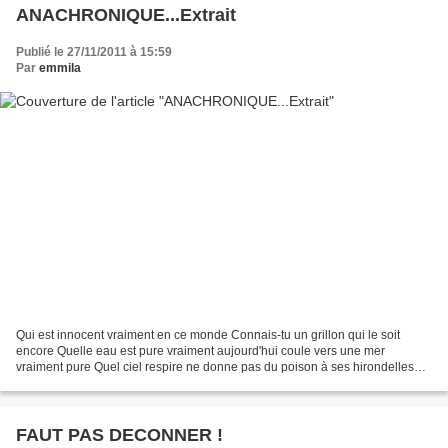
ANACHRONIQUE...Extrait
Publié le 27/11/2011 à 15:59
Par
emmila
Qui est innocent vraiment en ce monde Connais-tu un grillon qui le soit
encore Quelle eau est pure vraiment aujourd'hui coule vers une mer
vraiment pure Quel ciel respire ne donne pas du poison à ses hirondelles
donne son bleu sans nuageuse arrière-pensée...
FAUT PAS DECONNER !