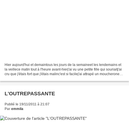
Hier aujourd'hui et demaintous les jours de la semaineet les lendemains et
la veillece matin tout à l'heure avant-hierj'ai vu une petite fille qui souriaitj'ai
cru que j'étais fort que j'étais malinc'est si facilej'ai attrapé un moucheronen
plein dans...
L'OUTREPASSANTE
Publié le 19/11/2011 à 21:07
Par
emmila