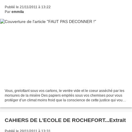
Publié le 21/11/2011 à 13:22
Par
emmila
Vous, grelottant sous vos cartons, le ventre vide et le coeur asséché par les
morsures de la misère Des papiers empilés sous vos chemises pour vous
protéger d’un climat moins froid que la conscience de cette justice qui vous
refuse ceux qui vous rendraient...
CAHIERS DE L'ECOLE DE ROCHEFORT...Extrait
Publié le 20/11/2011 à 13:31