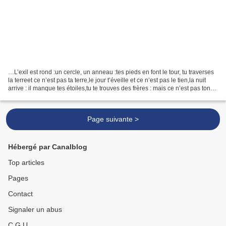
…L’exil est rond :un cercle, un anneau :tes pieds en font le tour, tu traverses
la terreet ce n’est pas ta terre,le jour t’éveille et ce n’est pas le tien,la nuit
arrive : il manque tes étoiles,tu te trouves des frères : mais ce n’est pas ton
sang. Tu...
Page suivante >
Hébergé par Canalblog
Top articles
Pages
Contact
Signaler un abus
C.G.U.