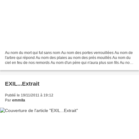
Au nom du mort qui fut sans nom Au nom des portes verrouillées Au nom de
l'arbre qui répond Au nom des plaies au nom des prés mouillés Au nom du
ciel en feu de nos remords Au nom d'un père qui n'aura plus son fils Au nom
du livre où le sage s'endort Au...
EXIL...Extrait
Publié le 19/11/2011 à 19:12
Par
emmila