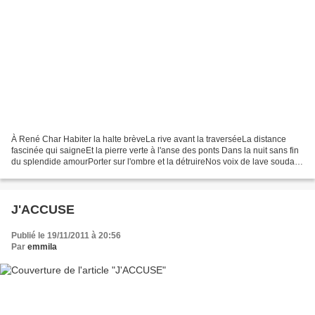
À René Char Habiter la halte brèveLa rive avant la traverséeLa distance
fascinée qui saigneEt la pierre verte à l'anse des ponts Dans la nuit sans fin
du splendide amourPorter sur l'ombre et la détruireNos voix de lave soudain
belliqueusesL'amont tremblé...
J'ACCUSE
Publié le 19/11/2011 à 20:56
Par
emmila