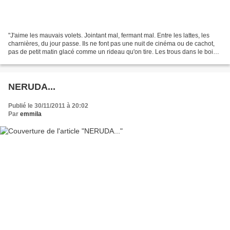
"J'aime les mauvais volets. Jointant mal, fermant mal. Entre les lattes, les
charnières, du jour passe. Ils ne font pas une nuit de cinéma ou de cachot,
pas de petit matin glacé comme un rideau qu'on tire. Les trous dans le bois
sont des étoiles… On en...
NERUDA...
Publié le 30/11/2011 à 20:02
Par
emmila