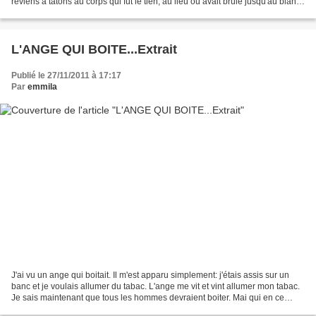
reviens à tâtons au corps qui fut le tien, au lieu ou avait brûlé jusqu'au blanc
du rêve le métal...
L'ANGE QUI BOITE...Extrait
Publié le 27/11/2011 à 17:17
Par
emmila
J'ai vu un ange qui boitait. Il m'est apparu simplement: j'étais assis sur un
banc et je voulais allumer du tabac. L'ange me vit et vint allumer mon tabac.
Je sais maintenant que tous les hommes devraient boiter. Mai qui en ce
monde mériterait d'avoir...