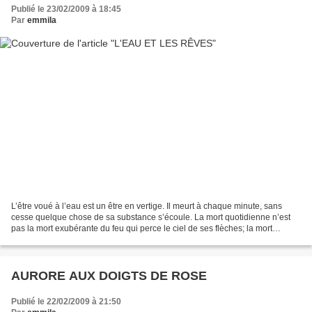
Publié le 23/02/2009 à 18:45
Par
emmila
L’être voué à l’eau est un être en vertige. Il meurt à chaque minute, sans
cesse quelque chose de sa substance s’écoule. La mort quotidienne n’est
pas la mort exubérante du feu qui perce le ciel de ses flèches; la mort
quotidienne est la mort de l’eau....
AURORE AUX DOIGTS DE ROSE
Publié le 22/02/2009 à 21:50