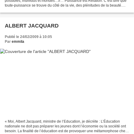
possibles, individus et mondes…//… Puissance est Relation. C’est dire que
toute-puissance se trouve du côté de la vie, des plénitudes de la beauté.
C’est dire aussi que...
ALBERT JACQUARD
Publié le 24/02/2009 à 10:05
Par
emmila
« Moi, Albert Jacquard, ministre de l’Education, je décrète : L’Éducation
nationale ne doit pas préparer les jeunes dont l’économie ou la société ont
besoin. La finalité de l’éducation est de provoquer une métamorphose chez