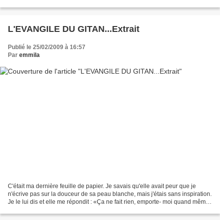
avec brio, qui ne perçoit la réalité que...
L'EVANGILE DU GITAN...Extrait
Publié le 25/02/2009 à 16:57
Par
emmila
C'était ma dernière feuille de papier. Je savais qu'elle avait peur que je
n'écrive pas sur la douceur de sa peau blanche, mais j'étais sans inspiration.
Je le lui dis et elle me répondit : «Ça ne fait rien, emporte- moi quand même,
glisse-moi dans l'enveloppe...