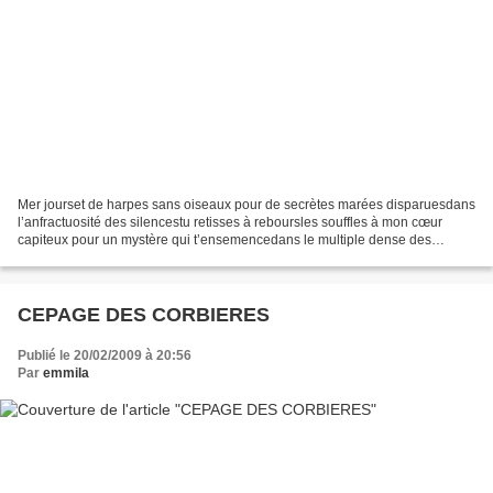
Mer jourset de harpes sans oiseaux pour de secrètes marées disparuesdans
l’anfractuosité des silencestu retisses à reboursles souffles à mon cœur
capiteux pour un mystère qui t’ensemencedans le multiple dense des
étreintestu auscultes toujoursd’une sonde...
CEPAGE DES CORBIERES
Publié le 20/02/2009 à 20:56
Par
emmila