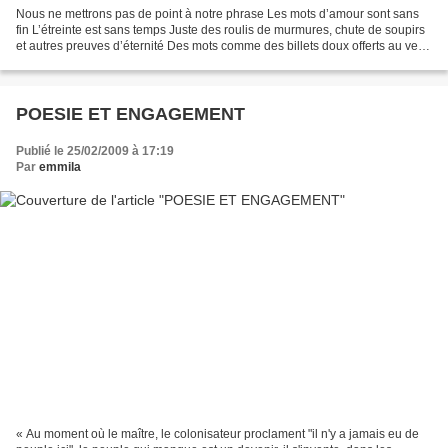
Nous ne mettrons pas de point à notre phrase Les mots d’amour sont sans
fin L’étreinte est sans temps Juste des roulis de murmures, chute de soupirs
et autres preuves d’éternité Des mots comme des billets doux offerts au vent
Nous déposerons des virgules...
POESIE ET ENGAGEMENT
Publié le 25/02/2009 à 17:19
Par
emmila
« Au moment où le maître, le colonisateur proclament "il n'y a jamais eu de