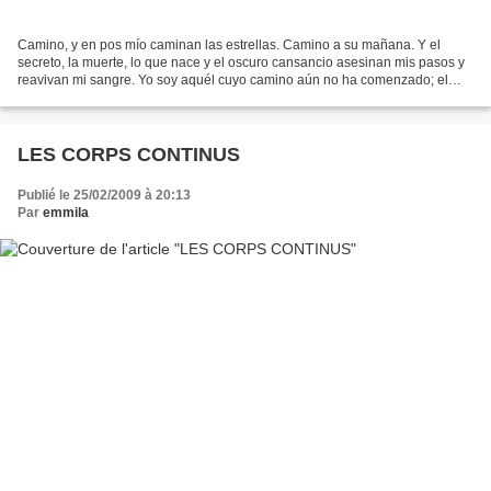
Camino, y en pos mío caminan las estrellas. Camino a su mañana. Y el
secreto, la muerte, lo que nace y el oscuro cansancio asesinan mis pasos y
reavivan mi sangre. Yo soy aquél cuyo camino aún no ha comenzado; el
que no tiene estrella. Camino hacia mí...
LES CORPS CONTINUS
Publié le 25/02/2009 à 20:13
Par
emmila