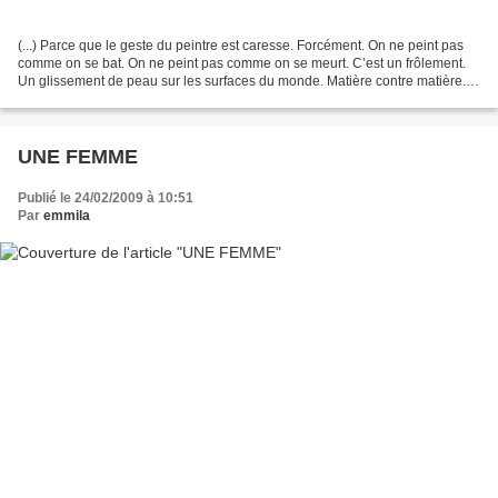
(...) Parce que le geste du peintre est caresse. Forcément. On ne peint pas
comme on se bat. On ne peint pas comme on se meurt. C’est un frôlement.
Un glissement de peau sur les surfaces du monde. Matière contre matière.
Cuir contre cuir. La main effleure...
UNE FEMME
Publié le 24/02/2009 à 10:51
Par
emmila