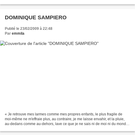
un être pour qu’il sorte de...
DOMINIQUE SAMPIERO
Publié le 23/02/2009 à 22:48
Par
emmila
« Je retrouve mes larmes comme mes propres enfants, le plus fragile de
moi-même ne m'effraie plus, au contraire, je me laisse envahir, et la pluie,
au-dedans comme au-dehors, lave ce que je ne sais ni de moi ni du monde,
et qui me brûlait le coeur. »...