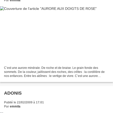
Par
emmila
C’est une aurore minérale. De roche et de braise. Le grain fonde des
sommets. De la couleur, jaillissent des roches, des crêtes : la cordillère de
nos enfances. Entre les abîmes : le vertige de vivre. C’est une aurore
sidérale. D’orage et d’incendie....
ADONIS
Publié le 22/02/2009 à 17:01
Par
emmila