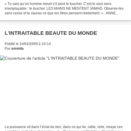
« Tu sais qu’un homme meurt s’il perd le toucher. C’est le seul sens
irremplaçable : le toucher. LES MAINS NE MENTENT JAMAIS. Observe-les
sans cesse et tu sauras ce que les êtres pensent réellement. » . ANNE
DELBEE . Etude de mains Léonard de Vinci
L'INTRAITABLE BEAUTE DU MONDE
Publié le 24/02/2009 à 10:14
Par
emmila
La puissance vit dans l’éclat du lien, dans ce qui lie, rallie, relie, relaye ces