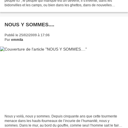
peuple ici", le peuple qui manque est un devenir, il s'invente, dans les
bidonvilles et les camps, ou bien dans les ghettos, dans de nouvelles
conditions de lutte auxquelles un...
NOUS Y SOMMES....
Publié le 25/02/2009 à 17:06
Par
emmila
Nous y voilà, nous y sommes. Depuis cinquante ans que cette tourmente
menace dans les hauts-fourneaux de l’incurie de l’humanité, nous y
sommes. Dans le mur, au bord du gouffre, comme seul l’homme sait le faire