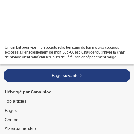
Un vin fait pour vieillir en beauté relie ton sang de femme aux cépages
exposés à l’ensoleillement de mon Sud-Ouest. Chaude tout l’hiver ta chair
de blonde vient rafraîchir les jours de l’été : ton encépagement rouge
donnera lieu à une vendange longue...
Page suivante >
Hébergé par Canalblog
Top articles
Pages
Contact
Signaler un abus