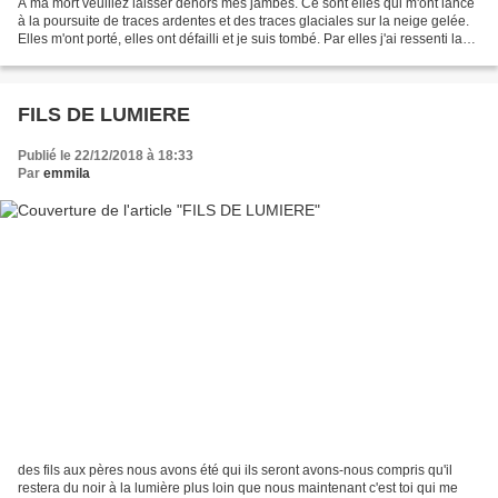
À ma mort veuillez laisser dehors mes jambes. Ce sont elles qui m'ont lancé
à la poursuite de traces ardentes et des traces glaciales sur la neige gelée.
Elles m'ont porté, elles ont défailli et je suis tombé. Par elles j'ai ressenti la
terre, les pierres,...
FILS DE LUMIERE
Publié le 22/12/2018 à 18:33
Par
emmila
des fils aux pères nous avons été qui ils seront avons-nous compris qu'il
restera du noir à la lumière plus loin que nous maintenant c'est toi qui me