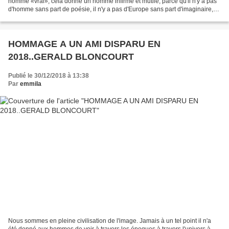
homme «vrai», cela donne un homme infirme et mutilé, parce qu'il n'y a pas
d'homme sans part de poésie, il n'y a pas d'Europe sans part d'imaginaire,
sans la «part Rimbaud», ce...
HOMMAGE A UN AMI DISPARU EN
2018..GERALD BLONCOURT
Publié le 30/12/2018 à 13:38
Par
emmila
Nous sommes en pleine civilisation de l'image. Jamais à un tel point il n'a
été donné aux hommes de voir à travers les époques à travers l'univers à