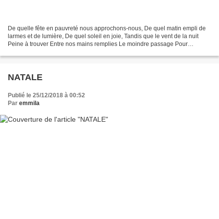
De quelle fête en pauvreté nous approchons-nous, De quel matin empli de
larmes et de lumière, De quel soleil en joie, Tandis que le vent de la nuit
Peine à trouver Entre nos mains remplies Le moindre passage Pour
consoler en nous L’enfant perdu de la...
NATALE
Publié le 25/12/2018 à 00:52
Par
emmila