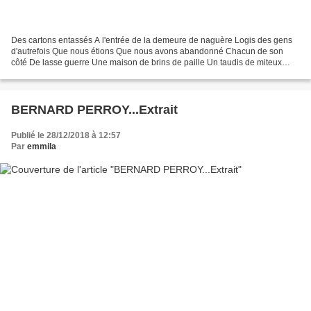
Des cartons entassés A l'entrée de la demeure de naguère Logis des gens
d'autrefois Que nous étions Que nous avons abandonné Chacun de son
côté De lasse guerre Une maison de brins de paille Un taudis de miteux
fragments d'air Où tu passais en coup de...
BERNARD PERROY...Extrait
Publié le 28/12/2018 à 12:57
Par
emmila