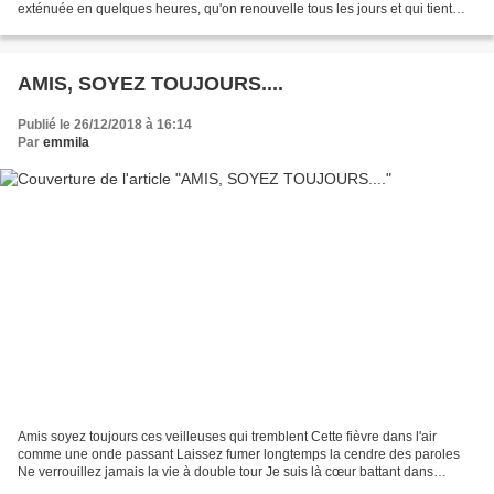
exténuée en quelques heures, qu'on renouvelle tous les jours et qui tient
toute la place avant de s'effacer....
AMIS, SOYEZ TOUJOURS....
Publié le 26/12/2018 à 16:14
Par
emmila
Amis soyez toujours ces veilleuses qui tremblent Cette fièvre dans l'air
comme une onde passant Laissez fumer longtemps la cendre des paroles
Ne verrouillez jamais la vie à double tour Je suis là cœur battant dans
certains soirs d'été A vous imaginer...