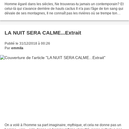
Homme égaré dans les siècles, Ne trouveras-tu jamais un contemporain? Et
celui-là qui s'avance derrière de hauts cactus Il n'a pas l'âge de ton sang qui
dévale de ses montagnes, Il ne connaît pas les rivières où se trempe ton
regard Et comment savoir...
LA NUIT SERA CALME...Extrait
Publié le 31/12/2018 à 00:26
Par
emmila
On a volé à l'homme sa part imaginaire, mythique, et cela ne donne pas un