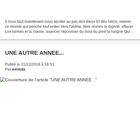
Il nous faut maintenant nous ajuster au pas des dieux Et des héros, relever
ce monde qui penche tout entier Vers l'abîme, faire revivre la dignité, effacer
Les larmes et la crasse, avancer, repousser du bout du pied la hargne Qui
nous colle aux semelles...
UNE AUTRE ANNEE...
Publié le 31/12/2018 à 16:51
Par
emmila