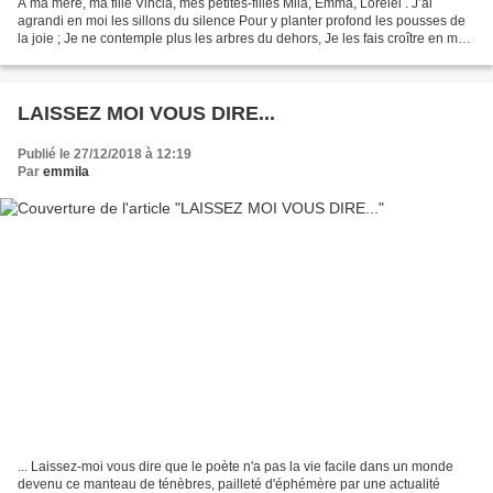
A ma mère, ma fille Vincia, mes petites-filles Mila, Emma, Lorelei . J’ai
agrandi en moi les sillons du silence Pour y planter profond les pousses de
la joie ; Je ne contemple plus les arbres du dehors, Je les fais croître en moi
dans le don désarmé ;...
LAISSEZ MOI VOUS DIRE...
Publié le 27/12/2018 à 12:19
Par
emmila
... Laissez-moi vous dire que le poète n'a pas la vie facile dans un monde
devenu ce manteau de ténèbres, pailleté d'éphémère par une actualité