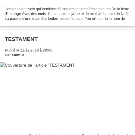
J'entends des voix qui tremblent Si seulement tombées des nues De la lèvre
d'un ange Avec des mots d'encens, de myrrhe et de miel Un baume de Noël
La paume d'une main Sur toutes les souffrances Peu m'importe le nom des
dieux Effacés au fond des cieux...
TESTAMENT
Publié le 22/12/2018 à 20:00
Par
emmila