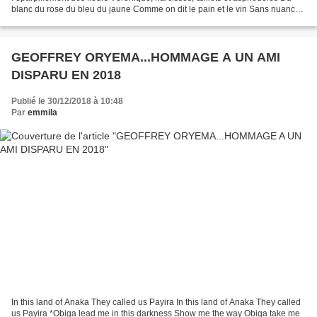
blanc du rose du bleu du jaune Comme on dit le pain et le vin Sans nuances
pour blesser leur candeur C’est de l’origine...
GEOFFREY ORYEMA...HOMMAGE A UN AMI
DISPARU EN 2018
Publié le 30/12/2018 à 10:48
Par
emmila
In this land of Anaka They called us Payira In this land of Anaka They called
us Payira *Obiga lead me in this darkness Show me the way Obiga take me