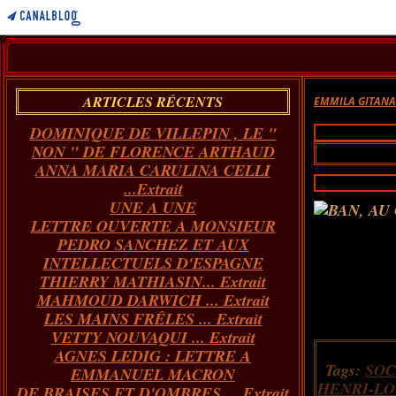
ARTICLES RÉCENTS
EMMILA GITAN
DOMINIQUE DE VILLEPIN , LE "
NON " DE FLORENCE ARTHAUD
ANNA MARIA CARULINA CELLI
...Extrait
UNE A UNE
LETTRE OUVERTE A MONSIEUR
PEDRO SANCHEZ ET AUX
INTELLECTUELS D'ESPAGNE
THIERRY MATHIASIN... Extrait
MAHMOUD DARWICH ... Extrait
LES MAINS FRÊLES ... Extrait
VETTY NOUVAQUI ... Extrait
AGNES LEDIG : LETTRE A
Tags:
SOC
EMMANUEL MACRON
HENRI-LO
DE BRAISES ET D'OMBRES ... Extrait