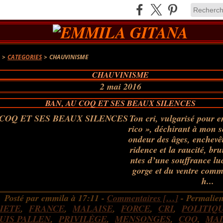
A
>
CATEGORIES
>
CHAUVINISME
CHAUVINISME
2 mai 2016
BAN, AU COQ ET SES BEAUX SILENCES
Ton cri, vulgarisé pour e
rico », déchirant à mon s
ondeur des âges, enchevêt
ridence et la raucité, bru
ntes d’une souffrance lu
gorge et du ventre com
h...
Posté par emmila à 17:11 -
Commentaires [
…
]
- Permalien
IETE
,
FRANCE
,
MALAISE
,
FORCE
,
CRI
,
POLITIQ
UIS PALLEN
,
PRIVILÈGE
,
MENSONGES
,
COQ
,
MAL