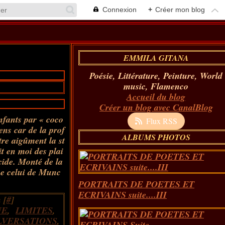
Connexion
+
Créer mon blog
EMMILA GITANA
Poésie, Littérature, Peinture, World
music, Flamenco
Accueil du blog
Créer un blog avec CanalBlog
nfants par « coco
Flux RSS
ens car de la prof
ALBUMS PHOTOS
re aigûment la st
it en moi des plai
cide. Monté de la
me celui de Munc
PORTRAITS DE POETES ET
ECRIVAINS suite....III
 [
#
]
UE
,
LIMITES
,
VERSATIONS
,