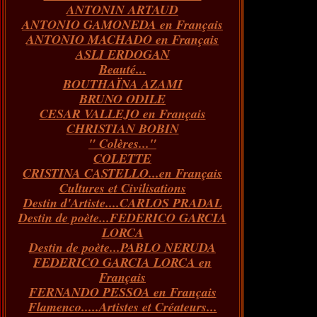
ANTONIN ARTAUD
Janvier
Février
Mars
Avril
(73)
(73)
(55)
(73)
ANTONIO GAMONEDA en Français
Janvier
Février
Mars
(100)
(54)
(43)
ANTONIO MACHADO en Français
Février
Janvier
(146)
(51)
ASLI ERDOGAN
Janvier
(124)
Beauté...
BOUTHAÏNA AZAMI
BRUNO ODILE
CESAR VALLEJO en Français
CHRISTIAN BOBIN
" Colères..."
COLETTE
CRISTINA CASTELLO...en Français
Cultures et Civilisations
Destin d'Artiste....CARLOS PRADAL
Destin de poète...FEDERICO GARCIA
LORCA
Destin de poète...PABLO NERUDA
FEDERICO GARCIA LORCA en
Français
FERNANDO PESSOA en Français
Flamenco.....Artistes et Créateurs...