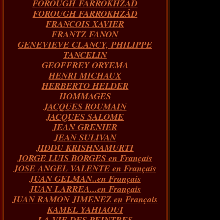
FOROUGH FARROKHZAD
FOROUGH FARROKHZÂD
FRANCOIS XAVIER
FRANTZ FANON
GENEVIEVE CLANCY, PHILIPPE
TANCELIN
GEOFFREY ORYEMA
HENRI MICHAUX
HERBERTO HELDER
HOMMAGES
JACQUES ROUMAIN
JACQUES SALOME
JEAN GRENIER
JEAN SULIVAN
JIDDU KRISHNAMURTI
JORGE LUIS BORGES en Français
JOSE ANGEL VALENTE en Français
JUAN GELMAN..en Français
JUAN LARREA...en Français
JUAN RAMON JIMENEZ en Français
KAMEL YAHIAOUI
LA VIE DES PEINTRES