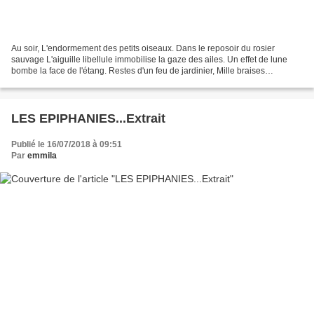
Au soir, L'endormement des petits oiseaux. Dans le reposoir du rosier
sauvage L'aiguille libellule immobilise la gaze des ailes. Un effet de lune
bombe la face de l'étang. Restes d'un feu de jardinier, Mille braises
tremblantes Rêvent leur fumée. . HENRI...
LES EPIPHANIES...Extrait
Publié le 16/07/2018 à 09:51
Par
emmila