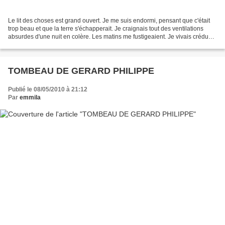
Le lit des choses est grand ouvert. Je me suis endormi, pensant que c'était
trop beau et que la terre s'échapperait. Je craignais tout des ventilations
absurdes d'une nuit en colère. Les matins me fustigeaient. Je vivais crédu
lement. Sourcier infatigable,...
TOMBEAU DE GERARD PHILIPPE
Publié le 08/05/2010 à 21:12
Par
emmila