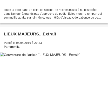
Toute la terre dans un éclat de siècles, de racines mises à nu et serrées
dans l'amour, à grands pas s'approche du poète. Et les murs, le rempart qui
sommeille abattu sur lui-même, tous mêlés d'oiseaux, de patience ou de
larmes, la poitrine rouge à cause...
LIEUX MAJEURS...Extrait
Publié le 04/04/2010 à 20:33
Par
emmila