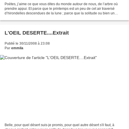
Poètes, j’aime ce que vous dites du monde autour de nous, de l’arbre où
prendre appui. Et parce que le printemps est un peu de cet air traversé
d’hirondelles descendues de la lune ; parce que la solitude ou bien un
souvenir se fabrique des mains qui vibrent...
L'OEIL DESERTE....Extrait
Publié le 30/11/2008 à 23:08
Par
emmila
Belle, pour quel désert suis-je promis, pour quel autre désert s'il faut, à