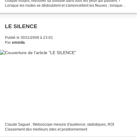
chaque instant, retrouver sa solitude dans tous les yeux qui passent ?
Lorsque les routes se dédoublent et s'amoncellent les fleuves ; lorsque
lentement, dans le matin, s'élève...
LE SILENCE
Publié le 30/11/2008 à 23:01
Par
emmila
Claude Saguet . Weboscope mesure d'audience, statistiques, ROI
Classement des meilleurs sites et positionnement