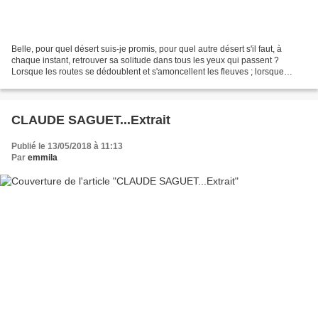
Belle, pour quel désert suis-je promis, pour quel autre désert s'il faut, à
chaque instant, retrouver sa solitude dans tous les yeux qui passent ?
Lorsque les routes se dédoublent et s'amoncellent les fleuves ; lorsque
lentement, dans le matin, s'élève...
CLAUDE SAGUET...Extrait
Publié le 13/05/2018 à 11:13
Par
emmila