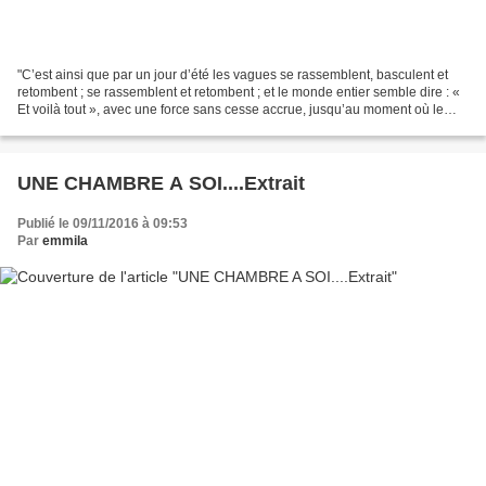
"C’est ainsi que par un jour d’été les vagues se rassemblent, basculent et
retombent ; se rassemblent et retombent ; et le monde entier semble dire : «
Et voilà tout », avec une force sans cesse accrue, jusqu’au moment où le
cœur lui-même, lové dans le...
UNE CHAMBRE A SOI....Extrait
Publié le 09/11/2016 à 09:53
Par
emmila