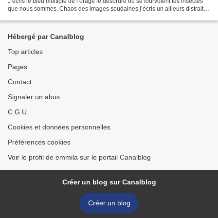
J’écris le bleu multiple de l’orage le désordre où se fourvoient les insectes
que nous sommes. Chaos des images soudaines j’écris un ailleurs distrait
eau azurée des lessives anciennes...
Hébergé par Canalblog
Top articles
Pages
Contact
Signaler un abus
C.G.U.
Cookies et données personnelles
Préférences cookies
Voir le profil de emmila sur le portail Canalblog
Créer un blog sur Canalblog
Créer un blog