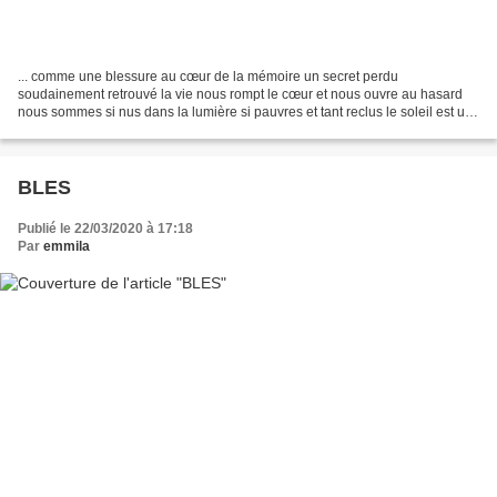
... comme une blessure au cœur de la mémoire un secret perdu
soudainement retrouvé la vie nous rompt le cœur et nous ouvre au hasard
nous sommes si nus dans la lumière si pauvres et tant reclus le soleil est un
songe au fond des mains un peu de cendre...
BLES
Publié le 22/03/2020 à 17:18
Par
emmila