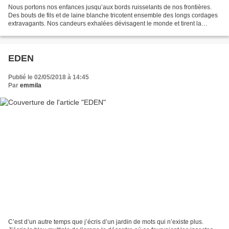
Nous portons nos enfances jusqu’aux bords ruisselants de nos frontières.
Des bouts de fils et de laine blanche tricotent ensemble des longs cordages
extravagants. Nos candeurs exhalées dévisagent le monde et tirent la
langue aux passants incongrus. Nous...
EDEN
Publié le 02/05/2018 à 14:45
Par
emmila
C’est d’un autre temps que j’écris d’un jardin de mots qui n’existe plus.