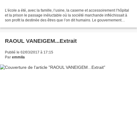
L’école a été, avec la famille, l’usine, la caserne et accessoirement l’hôpital
et la prison le passage inéluctable où la société marchande infléchissait à
son profit la destinée des êtres que l’on dit humains. Le gouvernement
qu’elle exerçait sur des...
RAOUL VANEIGEM...Extrait
Publié le 02/03/2017 à 17:15
Par
emmila