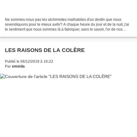
Ne sommes-nous pas les alchimistes malhabiles d'un destin que nous
revendiquons pour le mieux avilir? A chaque heure du jour et de la nuit, j'ai
le sentiment que nous sommes là à fabriquer, sans le savoir, l'or de nos
infortunes et le plomb de nos amères...
LES RAISONS DE LA COLÈRE
Publié le 06/12/2018 à 18:22
Par
emmila