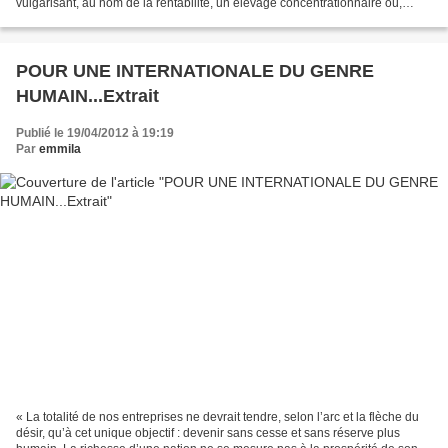
vulgarisant, au nom de la rentabilité, un élevage concentrationnaire où,
parqués de vingt-cinq à...
POUR UNE INTERNATIONALE DU GENRE
HUMAIN...Extrait
Publié le 19/04/2012 à 19:19
Par
emmila
« La totalité de nos entreprises ne devrait tendre, selon l’arc et la flèche du
désir, qu’à cet unique objectif : devenir sans cesse et sans réserve plus