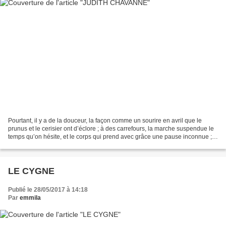
Pourtant, il y a de la douceur, la façon comme un sourire en avril que le
prunus et le cerisier ont d’éclore ; à des carrefours, la marche suspendue le
temps qu’on hésite, et le corps qui prend avec grâce une pause inconnue ;
le rythme plus lent sur lequel...
LE CYGNE
Publié le 28/05/2017 à 14:18
Par
emmila