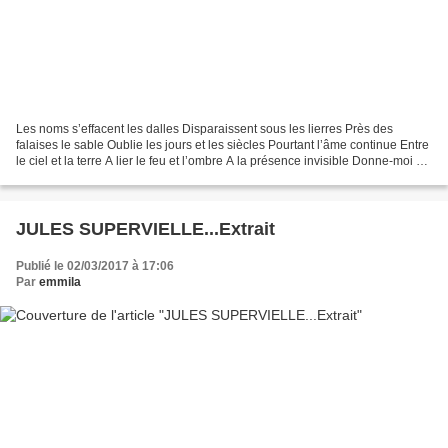
Les noms s’effacent les dalles Disparaissent sous les lierres Près des
falaises le sable Oublie les jours et les siècles Pourtant l’âme continue Entre
le ciel et la terre A lier le feu et l’ombre A la présence invisible Donne-moi de
mieux entendre Le...
JULES SUPERVIELLE...Extrait
Publié le 02/03/2017 à 17:06
Par
emmila