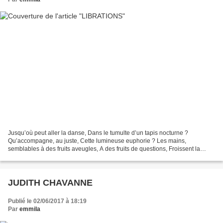
Jusqu’où peut aller la danse, Dans le tumulte d’un tapis nocturne ?
Qu’accompagne, au juste, Cette lumineuse euphorie ? Les mains,
semblables à des fruits aveugles, A des fruits de questions, Froissent la
page d’éther Qu’entretient le quiet phénix. Et...
JUDITH CHAVANNE
Publié le 02/06/2017 à 18:19
Par
emmila