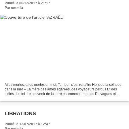
Publié le 06/12/2017 à 21:17
Par
emmila
Ailes mortes, ailes mortes en moi, Tomber, c’est renaître Hors de la solitude,
dans la mer – La mère des âmes égarées, des voyageurs perdus Et des
exilés du ciel. Le souvenir de la terre est comme un poids De vagues et
d’îles ; dans mon sang et mes os...
LIBRATIONS
Publié le 12/07/2017 à 12:47
Par
emmila