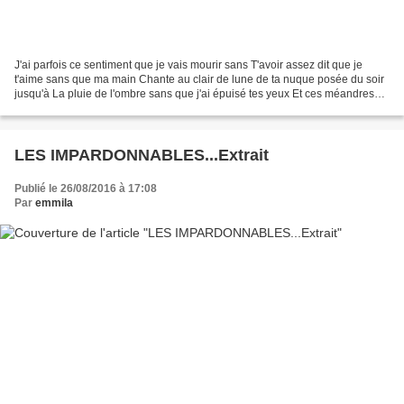
J'ai parfois ce sentiment que je vais mourir sans T'avoir assez dit que je
t'aime sans que ma main Chante au clair de lune de ta nuque posée du soir
jusqu'à La pluie de l'ombre sans que j'ai épuisé tes yeux Et ces méandres
des joues qui courbent la lumière...
LES IMPARDONNABLES...Extrait
Publié le 26/08/2016 à 17:08
Par
emmila