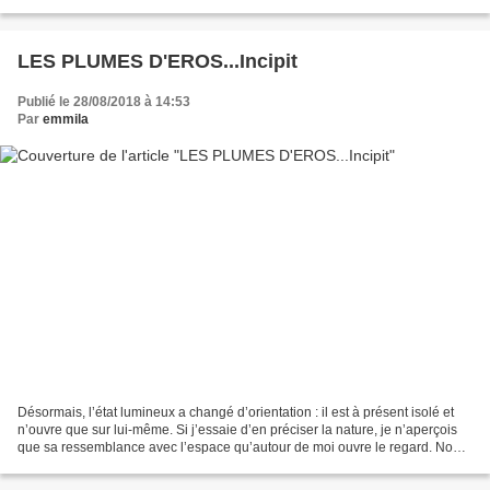
chant discret Plein d’amour...
LES PLUMES D'EROS...Incipit
Publié le 28/08/2018 à 14:53
Par
emmila
Désormais, l’état lumineux a changé d’orientation : il est à présent isolé et
n’ouvre que sur lui-même. Si j’essaie d’en préciser la nature, je n’aperçois
que sa ressemblance avec l’espace qu’autour de moi ouvre le regard. Non,
ce dernier est substantiellement...