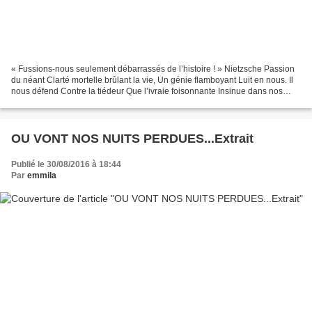
« Fussions-nous seulement débarrassés de l’histoire ! » Nietzsche Passion
du néant Clarté mortelle brûlant la vie, Un génie flamboyant Luit en nous. Il
nous défend Contre la tiédeur Que l’ivraie foisonnante Insinue dans nos
cœurs emprisonnés : L’habitude...
OU VONT NOS NUITS PERDUES...Extrait
Publié le 30/08/2016 à 18:44
Par
emmila