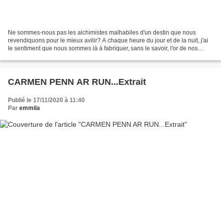
Ne sommes-nous pas les alchimistes malhabiles d'un destin que nous
revendiquons pour le mieux avilir? A chaque heure du jour et de la nuit, j'ai
le sentiment que nous sommes là à fabriquer, sans le savoir, l'or de nos
infortunes et le plomb de nos amères...
CARMEN PENN AR RUN...Extrait
Publié le 17/11/2020 à 11:40
Par
emmila