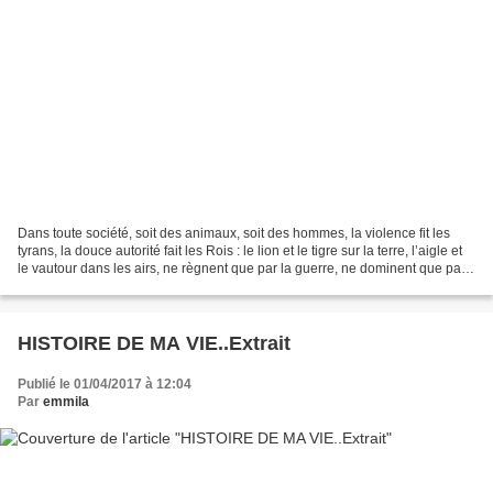
Dans toute société, soit des animaux, soit des hommes, la violence fit les
tyrans, la douce autorité fait les Rois : le lion et le tigre sur la terre, l’aigle et
le vautour dans les airs, ne règnent que par la guerre, ne dominent que par
l’abus de la...
HISTOIRE DE MA VIE..Extrait
Publié le 01/04/2017 à 12:04
Par
emmila