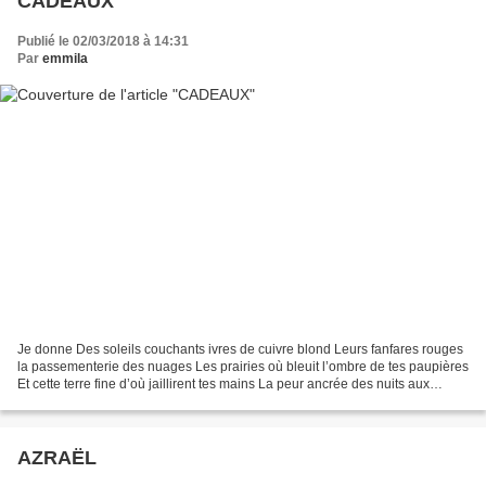
CADEAUX
Publié le 02/03/2018 à 14:31
Par
emmila
Je donne Des soleils couchants ivres de cuivre blond Leurs fanfares rouges
la passementerie des nuages Les prairies où bleuit l’ombre de tes paupières
Et cette terre fine d’où jaillirent tes mains La peur ancrée des nuits aux
bastingages du navire La...
AZRAËL