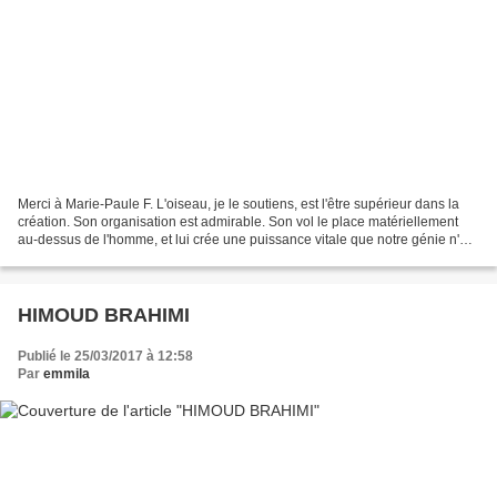
Merci à Marie-Paule F. L'oiseau, je le soutiens, est l'être supérieur dans la
création. Son organisation est admirable. Son vol le place matériellement
au-dessus de l'homme, et lui crée une puissance vitale que notre génie n'a
pu encore nous faire acquérir....
HIMOUD BRAHIMI
Publié le 25/03/2017 à 12:58
Par
emmila