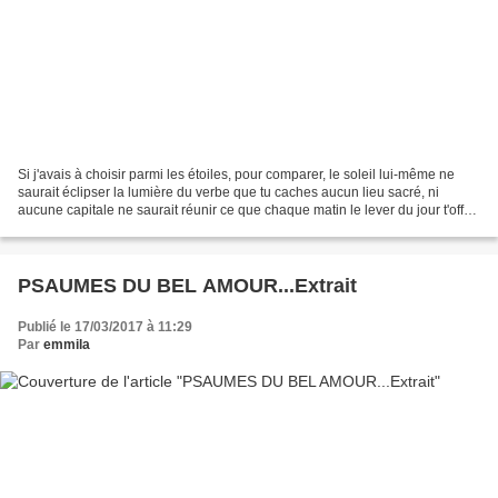
Si j'avais à choisir parmi les étoiles, pour comparer, le soleil lui-même ne
saurait éclipser la lumière du verbe que tu caches aucun lieu sacré, ni
aucune capitale ne saurait réunir ce que chaque matin le lever du jour t'offre
com me guirlande. Là où...
PSAUMES DU BEL AMOUR...Extrait
Publié le 17/03/2017 à 11:29
Par
emmila