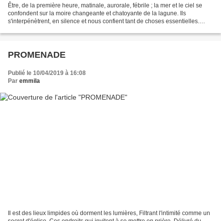
Être, de la première heure, matinale, aurorale, fébrile ; la mer et le ciel se
confondent sur la moire changeante et chatoyante de la lagune. Ils
s'interpénètrent, en silence et nous confient tant de choses essentielles.
L'instant est aux ocres chaleureux...
PROMENADE
Publié le 10/04/2019 à 16:08
Par
emmila
Il est des lieux limpides où dorment les lumières, Filtrant l'intimité comme un
secret d'église, Ces endroits qui invitent à se mettre en prière, Délivré du