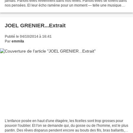
jamais. Parfois elles reviennent dans nos rêves. Parfois elles se lovent dans
nos pensées. El leur écho ramène pour un moment — telle une musique
lointaine qui se perd dans la...
JOEL GRENIER...Extrait
Publié le 04/10/2014 à 16:41
Par
emmila
L'enfance posée en haut d'une étagère, les ficelles sont trop grosses pour
pouvoir l'oublier. Et l'on se demande qui, du gosse ou de l'homme, est le plus
pantin. Des rêves disparus pendent encore au bouts des fils, bras ballants,