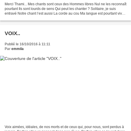
Merci Thami... Mes chants sont ceux des Hommes libres Nul ne les reconnaît
pourtant Ils sont lourds de sens Qui peut les chanter ? Solitaire, je suis
entravé Notre chant l’est aussi La corde au cou Ma langue est pourtant vive
Elle bruisse encore Au milieu...
VOIX..
Publié le 16/10/2016 à 11:11
Par
emmila
Voix aimées, idéales, de nos morts et de ceux qui, pour nous, sont perdus à