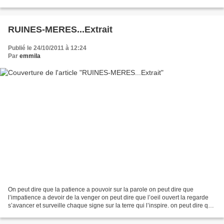
lèvres pincées pour taire...
RUINES-MERES...Extrait
Publié le 24/10/2011 à 12:24
Par
emmila
On peut dire que la patience a pouvoir sur la parole on peut dire que
l’impatience a devoir de la venger on peut dire que l’oeil ouvert la regarde
s’avancer et surveille chaque signe sur la terre qui l’inspire. on peut dire que
l’oeil avide la nourrit...