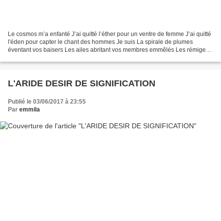
Le cosmos m’a enfanté J’ai quitté l’éther pour un ventre de femme J’ai quitté
l'éden pour capter le chant des hommes Je suis La spirale de plumes
éventant vos baisers Les ailes abritant vos membres emmêlés Les rémiges
blanches éclairant vos alcôves Je...
L'ARIDE DESIR DE SIGNIFICATION
Publié le 03/06/2017 à 23:55
Par
emmila