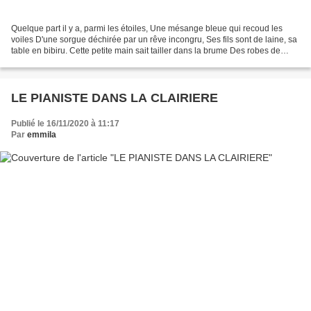
Quelque part il y a, parmi les étoiles, Une mésange bleue qui recoud les
voiles D'une sorgue déchirée par un rêve incongru, Ses fils sont de laine, sa
table en bibiru. Cette petite main sait tailler dans la brume Des robes de
gala, belles comme l'écume....
LE PIANISTE DANS LA CLAIRIERE
Publié le 16/11/2020 à 11:17
Par
emmila