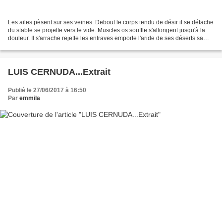
Les ailes pèsent sur ses veines. Debout le corps tendu de désir il se détache
du stable se projette vers le vide. Muscles os souffle s'allongent jusqu'à la
douleur. Il s'arrache rejette les entraves emporte l'aride de ses déserts sa
haute solitude aussi....
LUIS CERNUDA...Extrait
Publié le 27/06/2017 à 16:50
Par
emmila