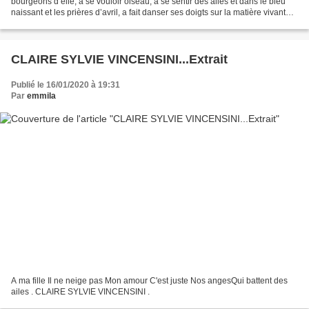
bourgeons d’elle, à se vouloir oiseau, à se sentir des ailes et dans le bleu
naissant et les prières d’avril, a fait danser ses doigts sur la matière vivante
et l'a mise en...
CLAIRE SYLVIE VINCENSINI...Extrait
Publié le 16/01/2020 à 19:31
Par
emmila
A ma fille Il ne neige pas Mon amour C'est juste Nos angesQui battent des
ailes . CLAIRE SYLVIE VINCENSINI .