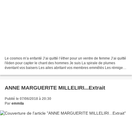
Le cosmos m’a enfanté J’ai quitté l’éther pour un ventre de femme J’ai quitté
l'éden pour capter le chant des hommes Je suis La spirale de plumes
éventant vos baisers Les ailes abritant vos membres emmêlés Les rémiges
blanches éclairant vos alcôves Je...
ANNE MARGUERITE MILLELIRI...Extrait
Publié le 07/06/2018 à 20:30
Par
emmila