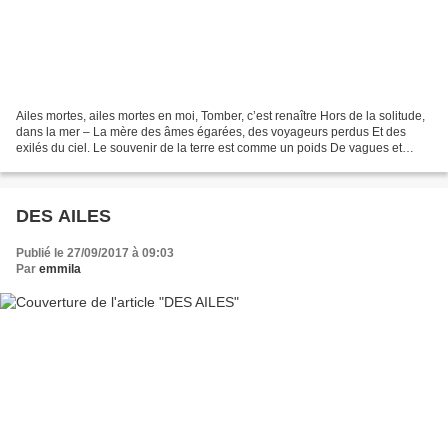
Ailes mortes, ailes mortes en moi, Tomber, c’est renaître Hors de la solitude,
dans la mer – La mère des âmes égarées, des voyageurs perdus Et des
exilés du ciel. Le souvenir de la terre est comme un poids De vagues et
d’îles ; dans mon sang et mes os...
DES AILES
Publié le 27/09/2017 à 09:03
Par
emmila