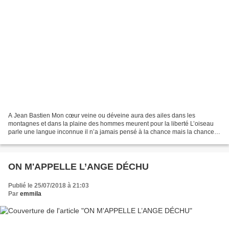
A Jean Bastien Mon cœur veine ou déveine aura des ailes dans les
montagnes et dans la plaine des hommes meurent pour la liberté L’oiseau
parle une langue inconnue il n’a jamais pensé à la chance mais la chance
est pour lui dans les chansons mêmes de la...
ON M'APPELLE L’ANGE DÉCHU
Publié le 25/07/2018 à 21:03
Par
emmila