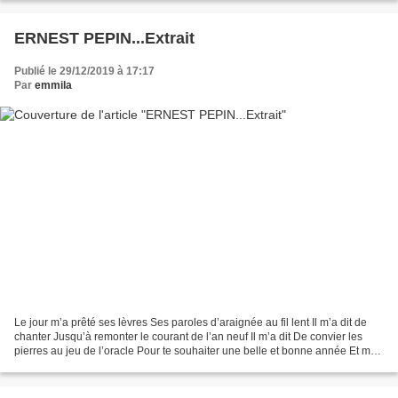
ERNEST PEPIN...Extrait
Publié le 29/12/2019 à 17:17
Par
emmila
Le jour m’a prêté ses lèvres Ses paroles d’araignée au fil lent Il m’a dit de
chanter Jusqu’à remonter le courant de l’an neuf Il m’a dit De convier les
pierres au jeu de l’oracle Pour te souhaiter une belle et bonne année Et mon
chant bêche l’espace...