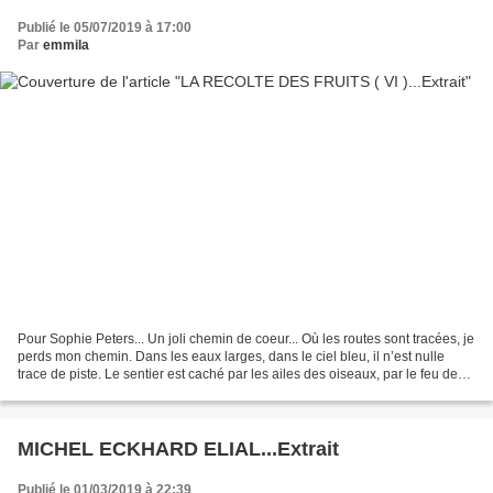
Publié le 05/07/2019 à 17:00
Par
emmila
Pour Sophie Peters... Un joli chemin de coeur... Où les routes sont tracées, je
perds mon chemin. Dans les eaux larges, dans le ciel bleu, il n’est nulle
trace de piste. Le sentier est caché par les ailes des oiseaux, par le feu des
étoiles, par les fleurs...
MICHEL ECKHARD ELIAL...Extrait
Publié le 01/03/2019 à 22:39