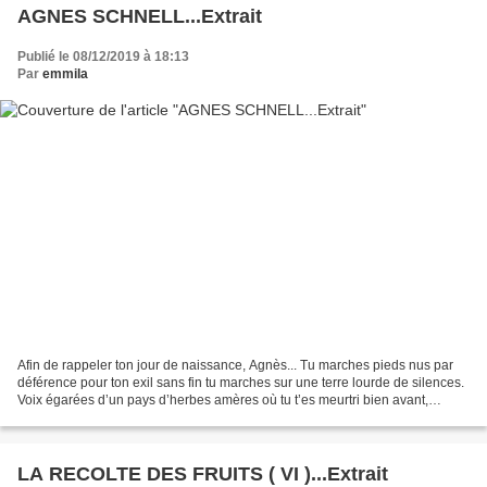
AGNES SCHNELL...Extrait
Publié le 08/12/2019 à 18:13
Par
emmila
Afin de rappeler ton jour de naissance, Agnès... Tu marches pieds nus par
déférence pour ton exil sans fin tu marches sur une terre lourde de silences.
Voix égarées d’un pays d’herbes amères où tu t’es meurtri bien avant,
bouches agacées d’où le chant...
LA RECOLTE DES FRUITS ( VI )...Extrait