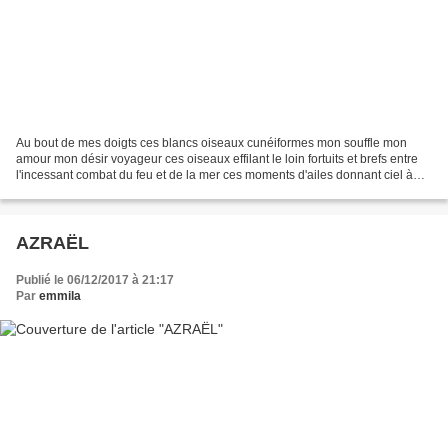
Au bout de mes doigts ces blancs oiseaux cunéiformes mon souffle mon
amour mon désir voyageur ces oiseaux effilant le loin fortuits et brefs entre
l'incessant combat du feu et de la mer ces moments d'ailes donnant ciel à
mes mots les voici insoucieux...
AZRAËL
Publié le 06/12/2017 à 21:17
Par
emmila