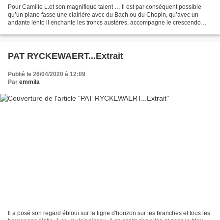
Pour Camille L.et son magnifique talent … Il est par conséquent possible
qu’un piano fasse une clairière avec du Bach ou du Chopin, qu’avec un
andante lento il enchante les troncs austères, accompagne le crescendo
d’une flûte sifflant les sèves jusqu’aux...
PAT RYCKEWAERT...Extrait
Publié le 26/04/2020 à 12:09
Par
emmila
Il a posé son regard ébloui sur la ligne d'horizon sur les branches et tous les