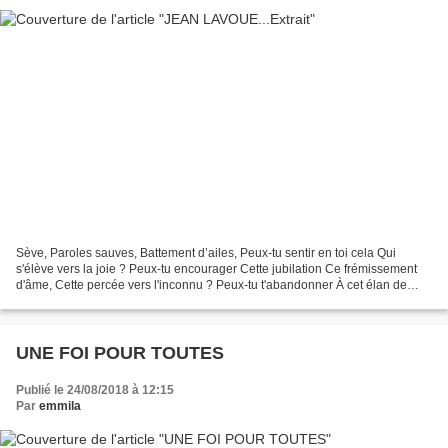
Sève, Paroles sauves, Battement d’ailes, Peux-tu sentir en toi cela Qui
s'élève vers la joie ? Peux-tu encourager Cette jubilation Ce frémissement
d'âme, Cette percée vers l'inconnu ? Peux-tu t'abandonner À cet élan de
branches, Cette poussée végétale,...
UNE FOI POUR TOUTES
Publié le 24/08/2018 à 12:15
Par
emmila