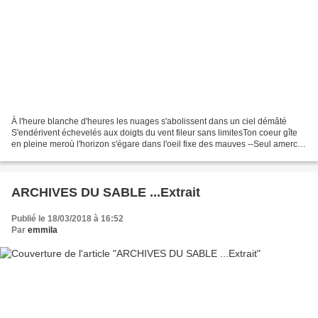
À l'heure blanche d'heures les nuages s'abolissent dans un ciel démâté
S'endérivent échevelés aux doigts du vent fileur sans limitesTon coeur gîte
en pleine meroù l'horizon s'égare dans l'oeil fixe des mauves --Seul amerce
regardpeuplé d'ailes. . ANNE...
ARCHIVES DU SABLE ...Extrait
Publié le 18/03/2018 à 16:52
Par
emmila