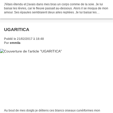
J'étais étendu et j'avais dans mes bras un corps comme de la soie. Je lui
baisai les lèvres, car le fleuve passait au-dessous. Alors il se moqua de mon
amour. Ses épaules semblaient deux ailes repliées. Je lui baisai les
épaules, car l'eau bruissait au-dessous...
UGARITICA
Publié le 21/02/2017 à 18:48
Par
emmila
Au bout de mes doigts je détiens ces blancs oiseaux cunéiformes mon