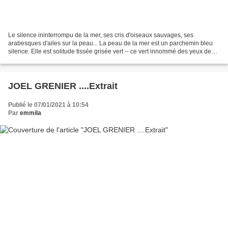
Le silence ininterrompu de la mer, ses cris d'oiseaux sauvages, ses
arabesques d'ailes sur la peau... La peau de la mer est un parchemin bleu
silence. Elle est solitude tissée grisée vert -- ce vert innommé des yeux de
ma mère. L'amour la solitude / la...
JOEL GRENIER ....Extrait
Publié le 07/01/2021 à 10:54
Par
emmila