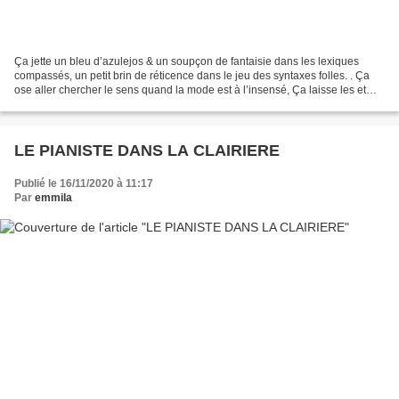
Ça jette un bleu d’azulejos & un soupçon de fantaisie dans les lexiques
compassés, un petit brin de réticence dans le jeu des syntaxes folles. . Ça
ose aller chercher le sens quand la mode est à l’insensé, Ça laisse les et
cetera aller suggérer l’essentiel...
LE PIANISTE DANS LA CLAIRIERE
Publié le 16/11/2020 à 11:17
Par
emmila