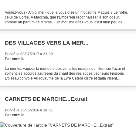
Voulez-vous - Amici mei - que je vous dise un mot sur le Maquis ? Le nôtre,
celui de Corse, A Macchia, que l’Empereur reconnaissait à son odeur,
comme un parfum de femme…Un mot, me direz-vous, c’est bien peu de
chose. Mais c’est un mot d’amour, un amour...
DES VILLAGES VERS LA MER...
Publié le 08/07/2017 à 21:00
Par
emmila
La mer les vagues la monodie des vents les nuages qui filent sur l'azur et
solfient les accords azuréens du chant des îles et des pêcheurs Frissons
L'oiseau convole Au royaume de la Lyre Cetera cistre et gaita irisent
l'horizon interrogent le ciel à la...
CARNETS DE MARCHE...Extrait
Publié le 25/06/2016 à 18:01
Par
emmila