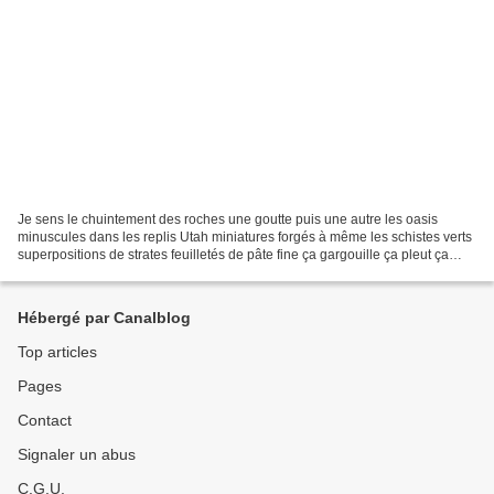
Je sens le chuintement des roches une goutte puis une autre les oasis
minuscules dans les replis Utah miniatures forgés à même les schistes verts
superpositions de strates feuilletés de pâte fine ça gargouille ça pleut ça
frissonne ça sommeille ça s'écaille...
Hébergé par Canalblog
Top articles
Pages
Contact
Signaler un abus
C.G.U.