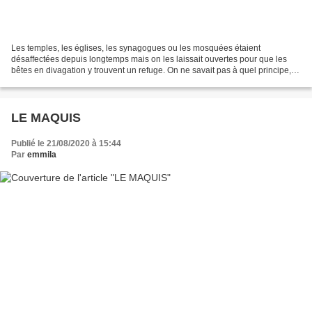
Les temples, les églises, les synagogues ou les mosquées étaient
désaffectées depuis longtemps mais on les laissait ouvertes pour que les
bêtes en divagation y trouvent un refuge. On ne savait pas à quel principe, à
quel commandement ou à quelle coutume,...
LE MAQUIS
Publié le 21/08/2020 à 15:44
Par
emmila