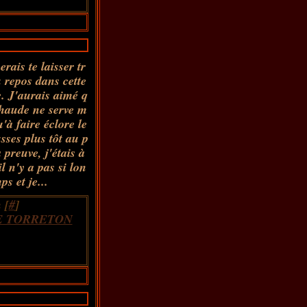
rais te laisser tr
u repos dans cette
e. J'aurais aimé q
chaude ne serve m
'à faire éclore le
sses plus tôt au p
 preuve, j'étais à
l n'y a pas si lon
ps et je...
 [
#
]
E TORRETON