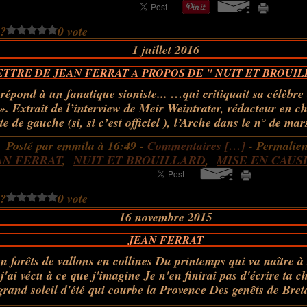
 ?
0 vote
1 juillet 2016
ETTRE DE JEAN FERRAT A PROPOS DE " NUIT ET BROUIL
répond à un fanatique sioniste... …qui critiquait sa célèbre
 ». Extrait de l’interview de Meir Weintrater, rédacteur en ch
te de gauche (si, si c’est officiel ), l’Arche dans le n° de mars
Posté par emmila à 16:49 -
Commentaires [
…
]
- Permalien
AN FERRAT
,
NUIT ET BROUILLARD
,
MISE EN CAUS
 ?
0 vote
16 novembre 2015
JEAN FERRAT
n forêts de vallons en collines Du printemps qui va naître à
j'ai vécu à ce que j'imagine Je n'en finirai pas d'écrire ta
grand soleil d'été qui courbe la Provence Des genêts de Bret