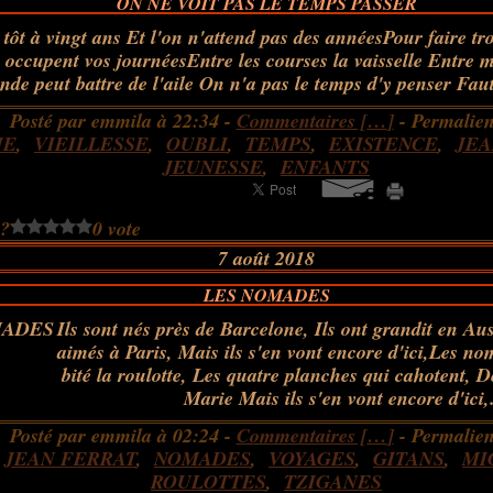
ON NE VOIT PAS LE TEMPS PASSER
tôt à vingt ans Et l'on n'attend pas des annéesPour faire tr
 occupent vos journéesEntre les courses la vaisselle Entre 
de peut battre de l'aile On n'a pas le temps d'y penser Faut-
Posté par emmila à 22:34 -
Commentaires [
…
]
- Permalien
IE
,
VIEILLESSE
,
OUBLI
,
TEMPS
,
EXISTENCE
,
JEA
JEUNESSE
,
ENFANTS
 ?
0 vote
7 août 2018
LES NOMADES
Ils sont nés près de Barcelone, Ils ont grandit en Aust
aimés à Paris, Mais ils s'en vont encore d'ici,Les no
bité la roulotte, Les quatre planches qui cahotent, 
Marie Mais ils s'en vont encore d'ici,.
Posté par emmila à 02:24 -
Commentaires [
…
]
- Permalien
:
JEAN FERRAT
,
NOMADES
,
VOYAGES
,
GITANS
,
MI
ROULOTTES
,
TZIGANES