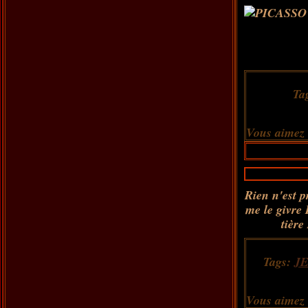
Ta
Vous aimez
Rien n'est 
me le givre 
tière
Tags:
J
Vous aimez