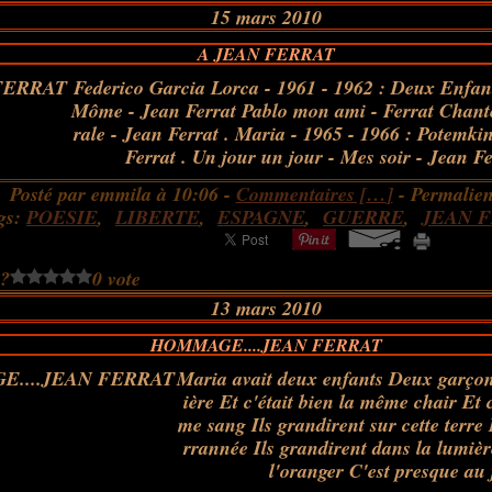
15 mars 2010
A JEAN FERRAT
Federico Garcia Lorca - 1961 - 1962 : Deux Enfant
Môme - Jean Ferrat Pablo mon ami - Ferrat Chant
rale - Jean Ferrat . Maria - 1965 - 1966 : Potemki
Ferrat . Un jour un jour - Mes soir - Jean Fer
Posté par emmila à 10:06 -
Commentaires [
…
]
- Permalien
gs:
POESIE
,
LIBERTE
,
ESPAGNE
,
GUERRE
,
JEAN 
 ?
0 vote
13 mars 2010
HOMMAGE....JEAN FERRAT
Maria avait deux enfants Deux garçons 
ière Et c'était bien la même chair Et c
me sang Ils grandirent sur cette terre
rrannée Ils grandirent dans la lumière
l'oranger C'est presque au j