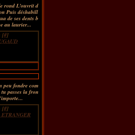
e rond L’ouvrit d
ron Puis déshabill
qua de ses dents b
 au laurier...
 [
#
]
OUGAUD
un peu fondre com
 tu passes la fron
importe...
 [
#
]
S ETRANGER