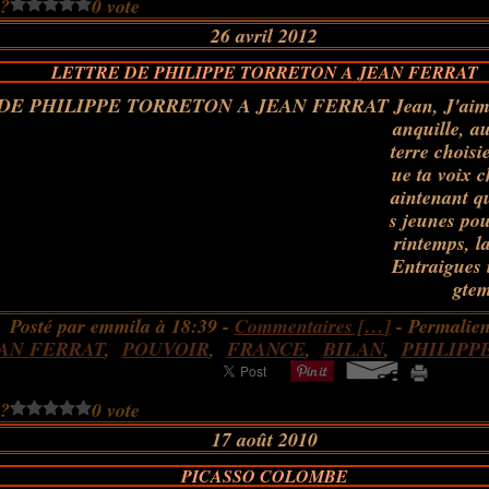
 ?
0 vote
26 avril 2012
LETTRE DE PHILIPPE TORRETON A JEAN FERRAT
Jean, J'aime
anquille, a
terre choisi
ue ta voix 
aintenant qu
s jeunes pou
rintemps, la
Entraigues i
gtem
Posté par emmila à 18:39 -
Commentaires [
…
]
- Permalien
AN FERRAT
,
POUVOIR
,
FRANCE
,
BILAN
,
PHILIPP
 ?
0 vote
17 août 2010
PICASSO COLOMBE