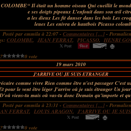
“ Il était un homme oiseau Qui cueillit le mond
e ses doigts pipeaux L’enfouit dans son œil cit
a les dieux Les fit danser dans les bois Les cro
leues Les enivra de hautbois Picasso colombe
Posté par emmila à 22:07 -
Commentaires [
…
]
- Permalien
gs:
COLOMBE
,
JEAN FERRAT
,
PICASSO
,
HENRI G
 ?
0 vote
19 mars 2010
J'ARRIVE OU JE SUIS ETRANGER
précaire comme vivre Rien comme être n'est passager C'est 
Et pour le vent être léger J'arrive où je suis étranger Un jour
 D'où viens-tu mais où vas-tu donc Demain qu'importe et qu'
Posté par emmila à 23:31 -
Commentaires [
…
]
- Permalien
EAN FERRAT
,
LOUIS ARAGON
,
J'ARRIVE OU JE SUI
 ?
0 vote