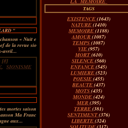
LA MÉMOIRE
TAGS
EXISTENCE
(1643)
NATURE
(1410)
LARD "
MEMOIRE
(1188)
AMOUR
(1087)
 chanson « Nuit e
TEMPS
(1087)
ef de la revue sio
VIE
(957)
-avril...
MORT
(610)
 [
#
]
SILENCE
(560)
E
,
SIONISME
ENFANCE
(545)
LUMIERE
(523)
POESIE
(455)
BEAUTE
(437)
MOTS
(435)
MONDE
(424)
MER
(395)
 tes mortes saison
TERRE
(381)
 chanson Ma Franc
SENTIMENT
(376)
agne aux...
LIBERTE
(324)
SOLITUDE
(317)