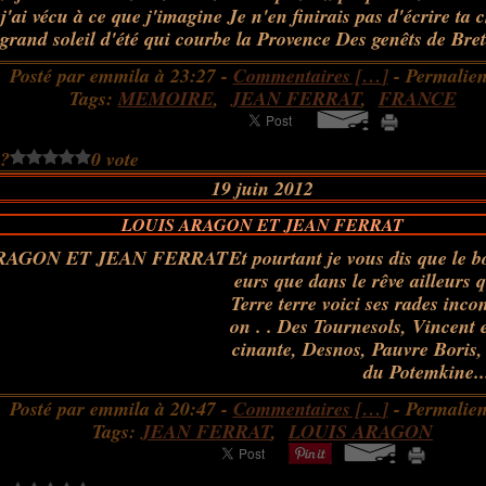
j'ai vécu à ce que j'imagine Je n'en finirais pas d'écrire t
grand soleil d'été qui courbe la Provence Des genêts de Bre
Posté par emmila à 23:27 -
Commentaires [
…
]
- Permalien
Tags:
MEMOIRE
,
JEAN FERRAT
,
FRANCE
 ?
0 vote
19 juin 2012
LOUIS ARAGON ET JEAN FERRAT
Et pourtant je vous dis que le b
eurs que dans le rêve ailleurs 
Terre terre voici ses rades inc
on . . Des Tournesols, Vincent 
cinante, Desnos, Pauvre Boris, 
du Potemkine..
Posté par emmila à 20:47 -
Commentaires [
…
]
- Permalien
Tags:
JEAN FERRAT
,
LOUIS ARAGON