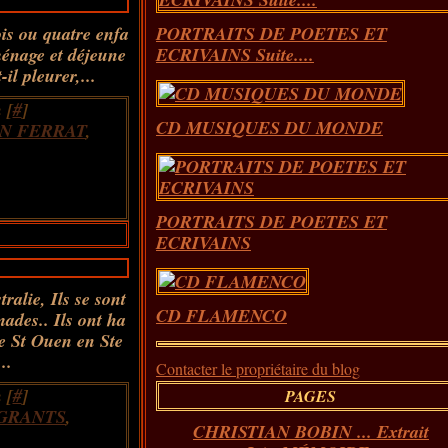
ois ou quatre enfa
PORTRAITS DE POETES ET
ménage et déjeune
ECRIVAINS Suite....
il pleurer,...
 [
#
]
CD MUSIQUES DU MONDE
N FERRAT
,
PORTRAITS DE POETES ET
ECRIVAINS
ralie, Ils se sont
CD FLAMENCO
mades.. Ils ont ha
De St Ouen en Ste
..
Contacter le propriétaire du blog
 [
#
]
PAGES
GRANTS
,
CHRISTIAN BOBIN ... Extrait