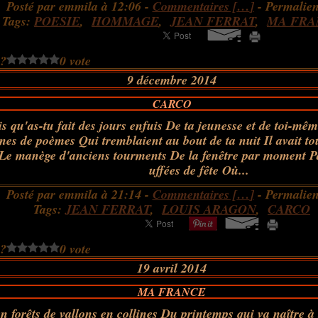
Posté par emmila à 12:06 -
Commentaires [
…
]
- Permalien
Tags:
POESIE
,
HOMMAGE
,
JEAN FERRAT
,
MA FRA
 ?
0 vote
9 décembre 2014
CARCO
s qu'as-tu fait des jours enfuis De ta jeunesse et de toi-mê
ines de poèmes Qui tremblaient au bout de ta nuit Il avait to
 Le manège d'anciens tourments De la fenêtre par moment P
uffées de fête Où...
Posté par emmila à 21:14 -
Commentaires [
…
]
- Permalien
Tags:
JEAN FERRAT
,
LOUIS ARAGON
,
CARCO
 ?
0 vote
19 avril 2014
MA FRANCE
n forêts de vallons en collines Du printemps qui va naître à