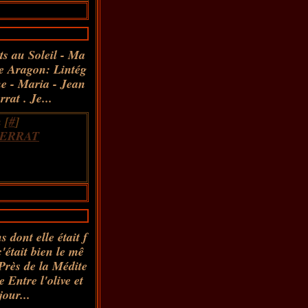
s au Soleil - Ma
e Aragon: Lintég
ne - Maria - Jean
rat . Je...
 [
#
]
FERRAT
dont elle était f
'était bien le mê
 Près de la Médite
 Entre l'olive et
our...