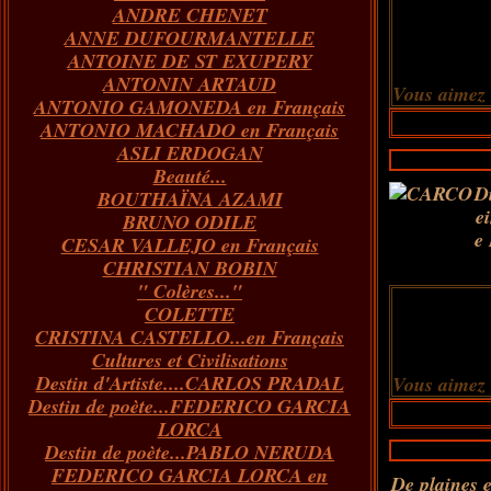
ANDRE CHENET
Janvier
Février
Juillet
Mars
Avril
Août
Juin
Mai
(82)
(84)
(76)
(40)
(65)
(72)
(68)
(60)
ANNE DUFOURMANTELLE
Janvier
Février
Juillet
Mars
Avril
Juin
Mai
(89)
(65)
(62)
(66)
(31)
(70)
(86)
ANTOINE DE ST EXUPERY
Janvier
Février
Mars
Avril
Juin
Mai
(97)
(26)
(59)
(66)
(67)
(66)
ANTONIN ARTAUD
Janvier
Février
Mars
Avril
(73)
(73)
(55)
(73)
Vous aimez
ANTONIO GAMONEDA en Français
Janvier
Février
Mars
(100)
(54)
(43)
ANTONIO MACHADO en Français
Février
Janvier
(146)
(51)
ASLI ERDOGAN
Janvier
(124)
Beauté...
Di
BOUTHAÏNA AZAMI
e
BRUNO ODILE
e
CESAR VALLEJO en Français
CHRISTIAN BOBIN
" Colères..."
COLETTE
CRISTINA CASTELLO...en Français
Cultures et Civilisations
Destin d'Artiste....CARLOS PRADAL
Vous aimez
Destin de poète...FEDERICO GARCIA
LORCA
Destin de poète...PABLO NERUDA
FEDERICO GARCIA LORCA en
De plaines e