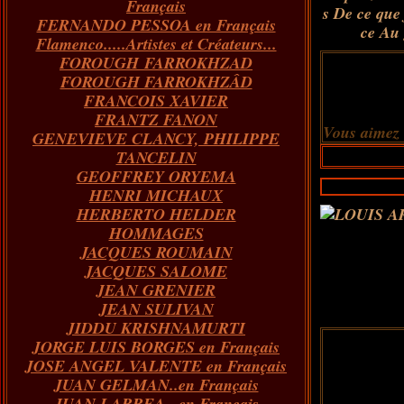
Français
s De ce que 
FERNANDO PESSOA en Français
ce Au 
Flamenco.....Artistes et Créateurs...
FOROUGH FARROKHZAD
FOROUGH FARROKHZÂD
FRANCOIS XAVIER
FRANTZ FANON
Vous aimez
GENEVIEVE CLANCY, PHILIPPE
TANCELIN
GEOFFREY ORYEMA
HENRI MICHAUX
HERBERTO HELDER
HOMMAGES
JACQUES ROUMAIN
JACQUES SALOME
JEAN GRENIER
JEAN SULIVAN
JIDDU KRISHNAMURTI
JORGE LUIS BORGES en Français
JOSE ANGEL VALENTE en Français
JUAN GELMAN..en Français
JUAN LARREA...en Français