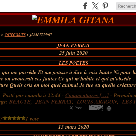
A
>
CATEGORIES
>
JEAN FERRAT
JEAN FERRAT
25 juin 2020
LES POETES
e qui me possède Et me pousse à dire à voix haute Ni pour la 
 on avouerait ses fautes Ce qui m'habite et qui m'obsède .
rture Quels cris en moi quel animal Je tue ou quelle créatur
Posté par emmila à 22:44 -
Commentaires [
…
]
- Permalien
ags:
BEAUTE
,
JEAN FERRAT
,
LOUIS ARAGON
,
LES 
 ?
1 vote
13 mars 2020