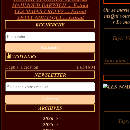
MAHMOUD DARWICH ... Extrait
On se marie 
LES MAINS FRÊLES ... Extrait
ntsQui vous
VETTY NOUVAQUI ... Extrait
r Le mon
RECHERCHE
Tags:
V
VISITEURS
Vous aimez
1 654 804
Depuis la création
NEWSLETTER
ARCHIVES
2026
Tags
Août
2025
(11)