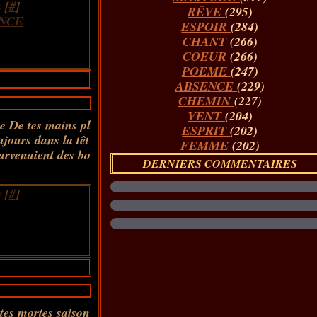
 [
#
]
RÊVE
(295)
NCE
ESPOIR
(284)
CHANT
(266)
COEUR
(266)
POEME
(247)
ABSENCE
(229)
CHEMIN
(227)
VENT
(204)
me De tes mains pl
ESPRIT
(202)
ujours dans la têt
FEMME
(202)
arvenaient des bo
DERNIERS COMMENTAIRES
 [
#
]
 tes mortes saison