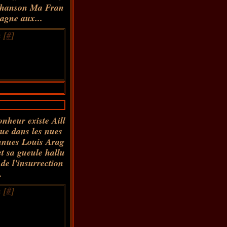
a chanson Ma Fran
tagne aux...
 [
#
]
onheur existe Aill
que dans les nues
onnues Louis Arag
et sa gueule hallu
de l'insurrection
.
 [
#
]