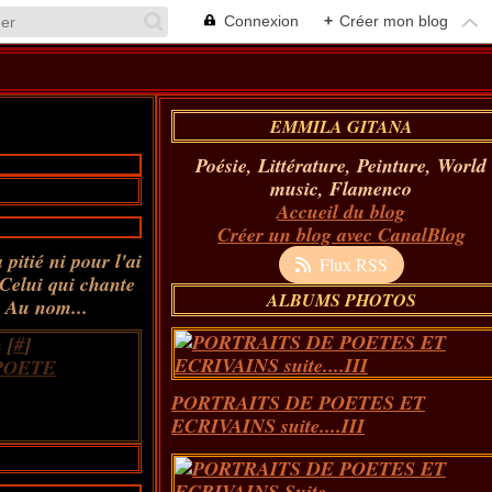
Connexion
+
Créer mon blog
EMMILA GITANA
Poésie, Littérature, Peinture, World
music, Flamenco
Accueil du blog
Créer un blog avec CanalBlog
pitié ni pour l'ai
Flux RSS
 Celui qui chante
ALBUMS PHOTOS
e Au nom...
 [
#
]
POETE
PORTRAITS DE POETES ET
ECRIVAINS suite....III