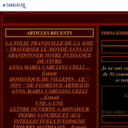
ARTICLES RÉCENTS
EMMILA GITAN
LA FOLIE TRANQUILLE DE LA JOIE
: TRAVERSER LE MONDE SANS LUI
ABANDONNER NOTRE PUISSANCE
DE VIVRE
ANNA MARIA CARULINA CELLI ...
Je ne sais c
Extrait
de Ni comme
DOMINIQUE DE VILLEPIN , LE "
se to
NON " DE FLORENCE ARTHAUD
ANNA MARIA CARULINA CELLI
T
...Extrait
UNE A UNE
LETTRE OUVERTE A MONSIEUR
Vous aimez
PEDRO SANCHEZ ET AUX
INTELLECTUELS D'ESPAGNE
THIERRY MATHIASIN... Extrait