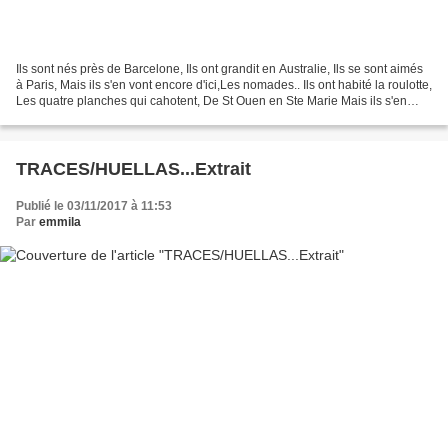
Ils sont nés près de Barcelone, Ils ont grandit en Australie, Ils se sont aimés
à Paris, Mais ils s'en vont encore d'ici,Les nomades.. Ils ont habité la roulotte,
Les quatre planches qui cahotent, De St Ouen en Ste Marie Mais ils s'en
vont encore d'ici,...
TRACES/HUELLAS...Extrait
Publié le 03/11/2017 à 11:53
Par
emmila