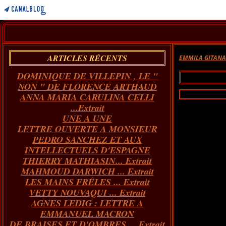
ARTICLES RÉCENTS
EMMILA GITAN
DOMINIQUE DE VILLEPIN , LE "
NON " DE FLORENCE ARTHAUD
ANNA MARIA CARULINA CELLI
...Extrait
UNE A UNE
LETTRE OUVERTE A MONSIEUR
PEDRO SANCHEZ ET AUX
INTELLECTUELS D'ESPAGNE
THIERRY MATHIASIN... Extrait
MAHMOUD DARWICH ... Extrait
LES MAINS FRÊLES ... Extrait
VETTY NOUVAQUI ... Extrait
AGNES LEDIG : LETTRE A
EMMANUEL MACRON
DE BRAISES ET D'OMBRES ... Extrait