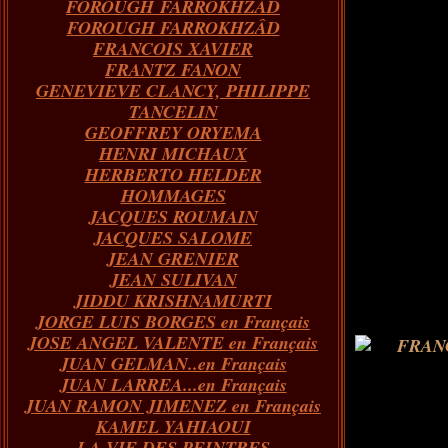
FOROUGH FARROKHZAD
FOROUGH FARROKHZÂD
FRANCOIS XAVIER
FRANTZ FANON
GENEVIEVE CLANCY, PHILIPPE
TANCELIN
GEOFFREY ORYEMA
HENRI MICHAUX
HERBERTO HELDER
HOMMAGES
JACQUES ROUMAIN
JACQUES SALOME
JEAN GRENIER
JEAN SULIVAN
JIDDU KRISHNAMURTI
JORGE LUIS BORGES en Français
JOSE ANGEL VALENTE en Français
JUAN GELMAN..en Français
JUAN LARREA...en Français
JUAN RAMON JIMENEZ en Français
KAMEL YAHIAOUI
LA VIE DES PEINTRES