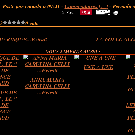
Posté par emmila à 09:41 -
Commentaires [
…
]
- Permalien
 ?
0 vote
 RISQUE...Extrait
LA FOLLE ALLUR
VOUS AIMEREZ AUSSI :
UNE A UNE
ANNA MARIA
CARULINA CELLI
UE DE
...Extrait
 , LE "
 DE
LE
NCE
AUD
PE
IN