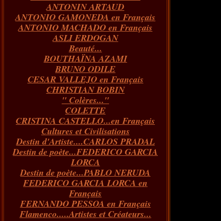
ANTONIN ARTAUD
Janvier
Février
Mars
Avril
(73)
(73)
(55)
(73)
ANTONIO GAMONEDA en Français
Janvier
Février
Mars
(100)
(54)
(43)
ANTONIO MACHADO en Français
Février
Janvier
(146)
(51)
ASLI ERDOGAN
Janvier
(124)
Beauté...
BOUTHAÏNA AZAMI
BRUNO ODILE
CESAR VALLEJO en Français
CHRISTIAN BOBIN
" Colères..."
COLETTE
CRISTINA CASTELLO...en Français
Cultures et Civilisations
Destin d'Artiste....CARLOS PRADAL
Destin de poète...FEDERICO GARCIA
LORCA
Destin de poète...PABLO NERUDA
FEDERICO GARCIA LORCA en
Français
FERNANDO PESSOA en Français
Flamenco.....Artistes et Créateurs...