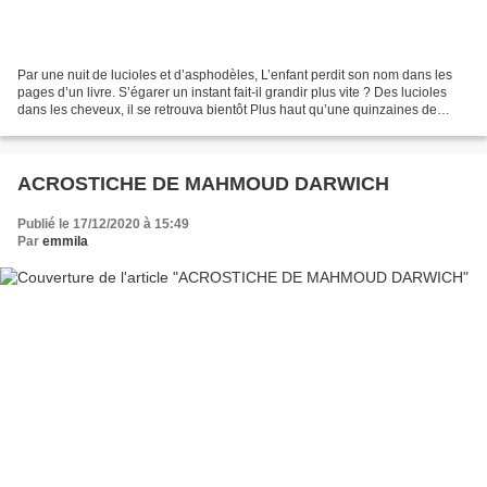
Par une nuit de lucioles et d’asphodèles, L’enfant perdit son nom dans les
pages d’un livre. S’égarer un instant fait-il grandir plus vite ? Des lucioles
dans les cheveux, il se retrouva bientôt Plus haut qu’une quinzaines de
pommes. Autour des fleurs...
ACROSTICHE DE MAHMOUD DARWICH
Publié le 17/12/2020 à 15:49
Par
emmila