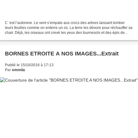
C ’est l’automne. Le vent s’empale aux crocs des arbres laissant tomber
leurs feuilles comme on enterre un os. La terre les dévore pour réchauffer sa
chair. Déjà, les oiseaux ont crevé les yeux des tournesols et des épis de
maïs. Les fruits gèlent sur...
BORNES ETROITE A NOS IMAGES...Extrait
Publié le 15/10/2016 à 17:13
Par
emmila