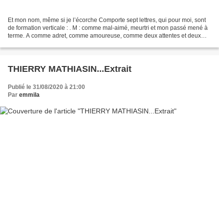
Et mon nom, même si je l’écorche Comporte sept lettres, qui pour moi, sont
de formation verticale : . M : comme mal-aimé, meurtri et mon passé mené à
terme. A comme adret, comme amoureuse, comme deux attentes et deux
ascèses. H comme holà et hortensia....
THIERRY MATHIASIN...Extrait
Publié le 31/08/2020 à 21:00
Par
emmila