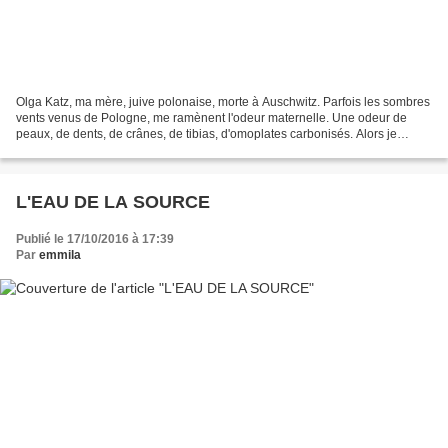
Olga Katz, ma mère, juive polonaise, morte à Auschwitz. Parfois les sombres
vents venus de Pologne, me ramènent l'odeur maternelle. Une odeur de
peaux, de dents, de crânes, de tibias, d'omoplates carbonisés. Alors je
pleure comme un enfant dans le noir....
L'EAU DE LA SOURCE
Publié le 17/10/2016 à 17:39
Par
emmila