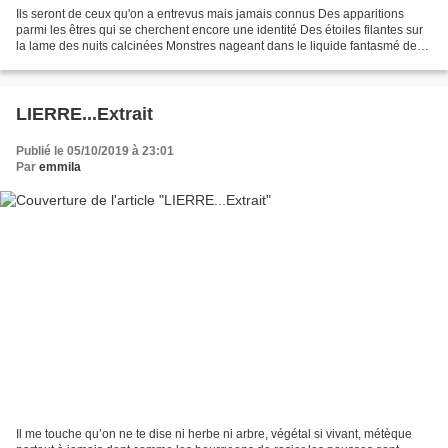
Ils seront de ceux qu'on a entrevus mais jamais connus Des apparitions
parmi les êtres qui se cherchent encore une identité Des étoiles filantes sur
la lame des nuits calcinées Monstres nageant dans le liquide fantasmé des
vraisemblances Enfants porteurs...
LIERRE...Extrait
Publié le 05/10/2019 à 23:01
Par
emmila
Il me touche qu’on ne te dise ni herbe ni arbre, végétal si vivant, métèque