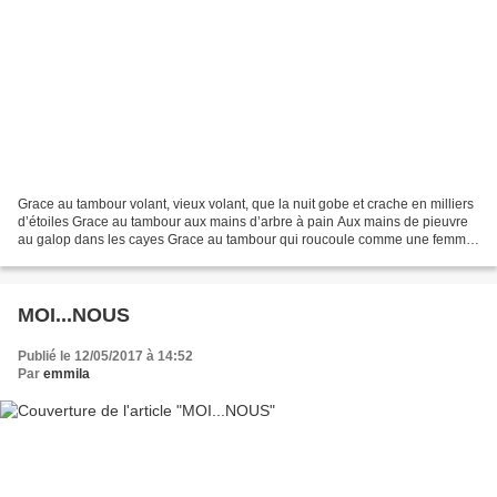
Grace au tambour volant, vieux volant, que la nuit gobe et crache en milliers
d’étoiles Grace au tambour aux mains d’arbre à pain Aux mains de pieuvre
au galop dans les cayes Grace au tambour qui roucoule comme une femme
comblée Grace au tambour et ses...
MOI...NOUS
Publié le 12/05/2017 à 14:52
Par
emmila