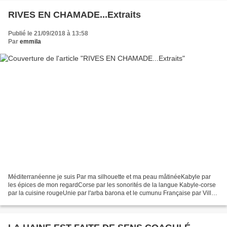
RIVES EN CHAMADE...Extraits
Publié le 21/09/2018 à 13:58
Par
emmila
Méditerranéenne je suis Par ma silhouette et ma peau mâtinéeKabyle par
les épices de mon regardCorse par les sonorités de la langue Kabyle-corse
par la cuisine rougeUnie par l'arba barona et le cumunu Française par Villon
et Louise Michel Fardée par toutes...