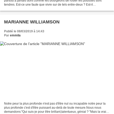
partout à jamais dont comme les bourgeons de rosier les pousses sont
tendres. Est-ce une faute que vivre sur de tels entre-deux ? Est-il
condamnable d’échapper à toutes les normes,...
MARIANNE WILLIAMSON
Publié le 08/03/2019 à 14:43
Par
emmila
Notre peur la plus profonde n'est pas d'être nul ou incapable notre peur la
plus profonde c'est d'être puissant au-delà de toute mesure.Nous nous
demandons:"Qui suis-je pour être brillant,talentueux, génial ? "Mais la vraie