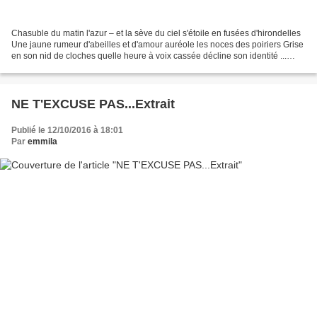
Chasuble du matin l'azur – et la sève du ciel s'étoile en fusées d'hirondelles
Une jaune rumeur d'abeilles et d'amour auréole les noces des poiriers Grise
en son nid de cloches quelle heure à voix cassée décline son identité ...
Automne des visages où...
NE T'EXCUSE PAS...Extrait
Publié le 12/10/2016 à 18:01
Par
emmila