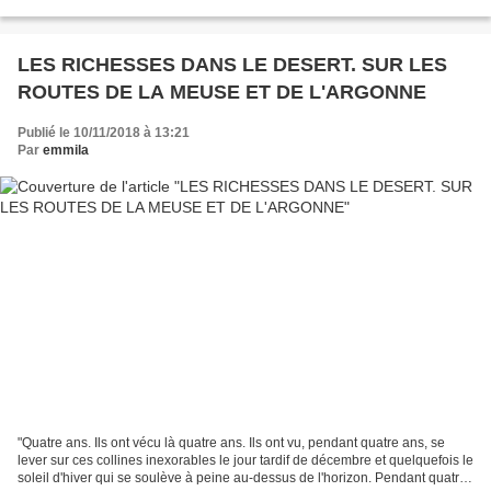
question devrait dire :"Qui...
LES RICHESSES DANS LE DESERT. SUR LES
ROUTES DE LA MEUSE ET DE L'ARGONNE
Publié le 10/11/2018 à 13:21
Par
emmila
"Quatre ans. Ils ont vécu là quatre ans. Ils ont vu, pendant quatre ans, se
lever sur ces collines inexorables le jour tardif de décembre et quelquefois le
soleil d'hiver qui se soulève à peine au-dessus de l'horizon. Pendant quatre