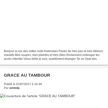
Bonjour la rue des sottes nuits hivernales Pavée de mes pas et mes détours
maudits Mes soupirs, mes plaintes et mes râles Reviennent ombrager tes
accès interdits Vieux drille je suis, assidûment étranger Tel un Oyat des
plages de colères arraché Obviant...
GRACE AU TAMBOUR
Publié le 01/07/2017 à 16:46
Par
emmila