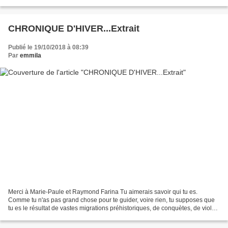
ans, ils ont vu chacun...
CHRONIQUE D'HIVER...Extrait
Publié le 19/10/2018 à 08:39
Par
emmila
Merci à Marie-Paule et Raymond Farina Tu aimerais savoir qui tu es.
Comme tu n'as pas grand chose pour te guider, voire rien, tu supposes que
tu es le résultat de vastes migrations préhistoriques, de conquètes, de viols
et d'enlèvements, que les longs...