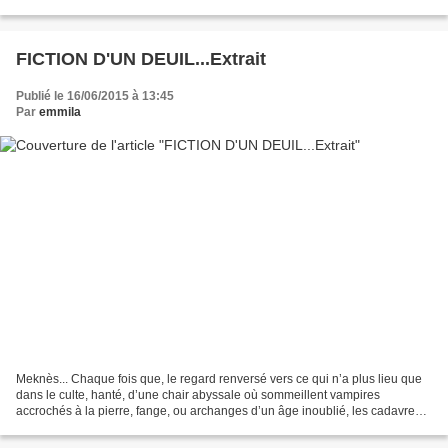
enfants… ou leurs corps et la terre sous nos pieds...
FICTION D'UN DEUIL...Extrait
Publié le 16/06/2015 à 13:45
Par
emmila
Meknès... Chaque fois que, le regard renversé vers ce qui n’a plus lieu que
dans le culte, hanté, d’une chair abyssale où sommeillent vampires
accrochés à la pierre, fange, ou archanges d’un âge inoublié, les cadavres
qui là-ci-gisent inconsolés des années...