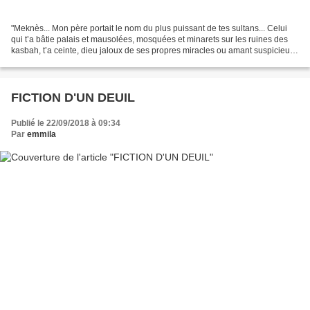
"Meknès... Mon père portait le nom du plus puissant de tes sultans... Celui
qui t’a bâtie palais et mausolées, mosquées et minarets sur les ruines des
kasbah, t’a ceinte, dieu jaloux de ses propres miracles ou amant suspicieux
jugulant les oracles que...
FICTION D'UN DEUIL
Publié le 22/09/2018 à 09:34
Par
emmila