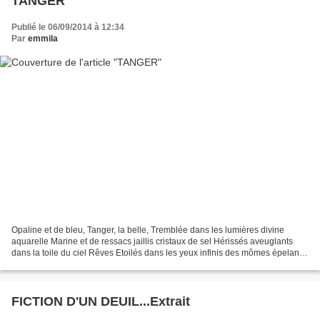
TANGER
Publié le 06/09/2014 à 12:34
Par
emmila
Opaline et de bleu, Tanger, la belle, Tremblée dans les lumières divine
aquarelle Marine et de ressacs jaillis cristaux de sel Hérissés aveuglants
dans la toile du ciel Rêves Etoilés dans les yeux infinis des mômes épelant
échappées d’un deux trois oiseaux...
FICTION D'UN DEUIL...Extrait