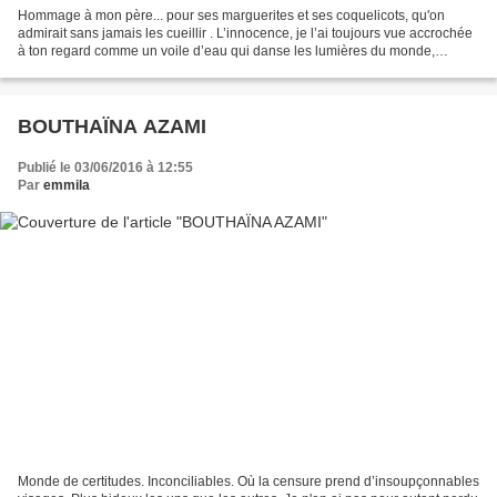
Hommage à mon père... pour ses marguerites et ses coquelicots, qu'on
admirait sans jamais les cueillir . L’innocence, je l’ai toujours vue accrochée
à ton regard comme un voile d’eau qui danse les lumières du monde,
enveloppe et sublime chaque chose du...
BOUTHAÏNA AZAMI
Publié le 03/06/2016 à 12:55
Par
emmila
Monde de certitudes. Inconciliables. Où la censure prend d’insoupçonnables