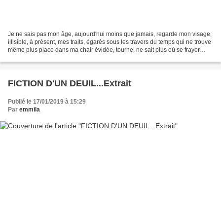
Je ne sais pas mon âge, aujourd'hui moins que jamais, regarde mon visage,
illisible, à présent, mes traits, égarés sous les travers du temps qui ne trouve
même plus place dans ma chair évidée, tourne, ne sait plus où se frayer
chemin, balbutie maintenant...
FICTION D'UN DEUIL...Extrait
Publié le 17/01/2019 à 15:29
Par
emmila