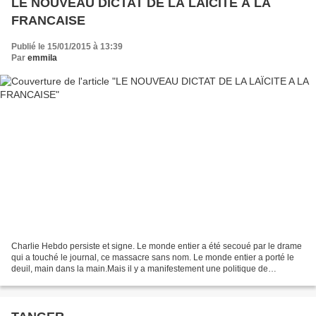
LE NOUVEAU DICTAT DE LA LAÏCITE A LA
FRANCAISE
Publié le 15/01/2015 à 13:39
Par
emmila
Charlie Hebdo persiste et signe. Le monde entier a été secoué par le drame
qui a touché le journal, ce massacre sans nom. Le monde entier a porté le
deuil, main dans la main.Mais il y a manifestement une politique de
l'humiliation à repenser et que ne...