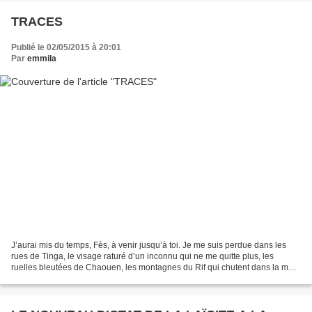
TRACES
Publié le 02/05/2015 à 20:01
Par
emmila
J’aurai mis du temps, Fès, à venir jusqu’à toi. Je me suis perdue dans les
rues de Tinga, le visage raturé d’un inconnu qui ne me quitte plus, les
ruelles bleutées de Chaouen, les montagnes du Rif qui chutent dans la mer.
J’ai délaissé les trains pour...