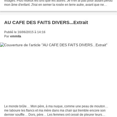
visages. Plus hideux les uns que les autres. Je n'en ai pas pour autant perdu
mon âme d'enfant. J'irai en semer la rosée en terre autre, avant que ne
m'use cette solitude que je...
AU CAFE DES FAITS DIVERS...Extrait
Publié le 16/06/2015 à 14:16
Par
emmila
Le monde brûle… Mon père, à ma nuque, comme une peau de mouton…
me laboure les flancs et ma mère dans ma chair qui tremble encore son
dernier souffle… Dors, père… Les femmes ont cessé de pleurer leurs