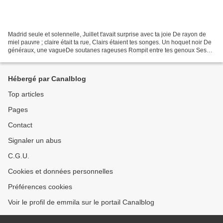
Madrid seule et solennelle, Juillet t'avait surprise avec ta joie De rayon de
miel pauvre ; claire était ta rue, Clairs étaient tes songes. Un hoquet noir De
généraux, une vagueDe soutanes rageuses Rompit entre tes genoux Ses
eaux boueuses et leurs ruisseaux...
Hébergé par Canalblog
Top articles
Pages
Contact
Signaler un abus
C.G.U.
Cookies et données personnelles
Préférences cookies
Voir le profil de emmila sur le portail Canalblog