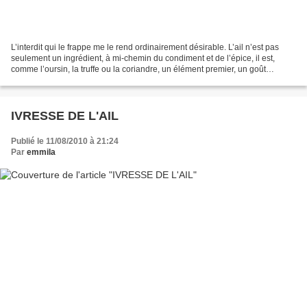
L’interdit qui le frappe me le rend ordinairement désirable. L’ail n’est pas
seulement un ingrédient, à mi-chemin du condiment et de l’épice, il est,
comme l’oursin, la truffe ou la coriandre, un élément premier, un goût
impossible à réfuter. Aucune confusion....
IVRESSE DE L'AIL
Publié le 11/08/2010 à 21:24
Par
emmila