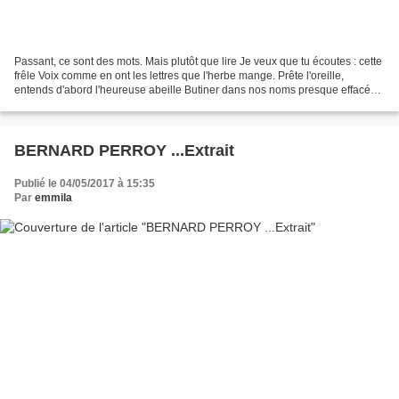
Passant, ce sont des mots. Mais plutôt que lire Je veux que tu écoutes : cette
frêle Voix comme en ont les lettres que l'herbe mange. Prête l'oreille,
entends d'abord l'heureuse abeille Butiner dans nos noms presque effacés.
Elle erre de l'un à l'autre...
BERNARD PERROY ...Extrait
Publié le 04/05/2017 à 15:35
Par
emmila