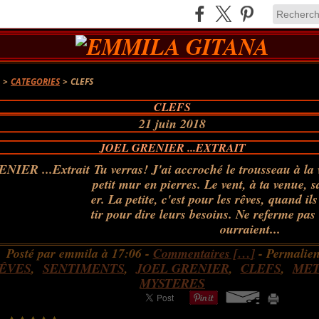
A
>
CATEGORIES
>
CLEFS
CLEFS
21 juin 2018
JOEL GRENIER ...EXTRAIT
Tu verras! J'ai accroché le trousseau à la 
petit mur en pierres. Le vent, à ta venue, sa
er. La petite, c'est pour les rêves, quand i
tir pour dire leurs besoins. Ne referme pas l
ourraient...
Posté par emmila à 17:06 -
Commentaires [
…
]
- Permalien
ÊVES
,
SENTIMENTS
,
JOEL GRENIER
,
CLEFS
,
MET
MYSTERES