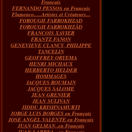
Français
FERNANDO PESSOA en Français
Flamenco.....Artistes et Créateurs...
FOROUGH FARROKHZAD
FOROUGH FARROKHZÂD
FRANCOIS XAVIER
FRANTZ FANON
GENEVIEVE CLANCY, PHILIPPE
TANCELIN
GEOFFREY ORYEMA
HENRI MICHAUX
HERBERTO HELDER
HOMMAGES
JACQUES ROUMAIN
JACQUES SALOME
JEAN GRENIER
JEAN SULIVAN
JIDDU KRISHNAMURTI
JORGE LUIS BORGES en Français
JOSE ANGEL VALENTE en Français
JUAN GELMAN..en Français
JUAN LARREA...en Français