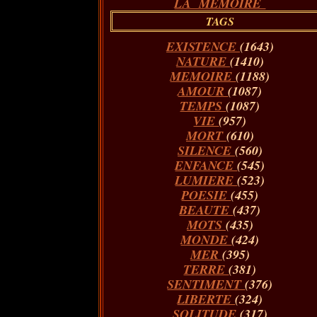
LA MÉMOIRE
TAGS
EXISTENCE
(1643)
NATURE
(1410)
MEMOIRE
(1188)
AMOUR
(1087)
TEMPS
(1087)
VIE
(957)
MORT
(610)
SILENCE
(560)
ENFANCE
(545)
LUMIERE
(523)
POESIE
(455)
BEAUTE
(437)
MOTS
(435)
MONDE
(424)
MER
(395)
TERRE
(381)
SENTIMENT
(376)
LIBERTE
(324)
SOLITUDE
(317)