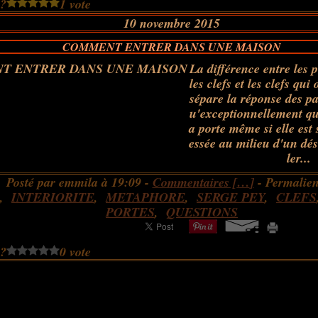
 ?
1 vote
10 novembre 2015
COMMENT ENTRER DANS UNE MAISON
La différence entre les 
les clefs et les clefs qui
sépare la réponse des pa
u'exceptionnellement qu
a porte même si elle est
essée au milieu d'un dése
ler...
Posté par emmila à 19:09 -
Commentaires [
…
]
- Permalien
,
INTERIORITE
,
METAPHORE
,
SERGE PEY
,
CLEFS
PORTES
,
QUESTIONS
 ?
0 vote