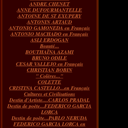
ANDRE CHENET
Janvier
Février
Juillet
Mars
Avril
Août
Juin
Mai
(82)
(84)
(76)
(40)
(65)
(72)
(68)
(60)
ANNE DUFOURMANTELLE
Janvier
Février
Juillet
Mars
Avril
Juin
Mai
(89)
(65)
(62)
(66)
(31)
(70)
(86)
ANTOINE DE ST EXUPERY
Janvier
Février
Mars
Avril
Juin
Mai
(97)
(26)
(59)
(66)
(67)
(66)
ANTONIN ARTAUD
Janvier
Février
Mars
Avril
(73)
(73)
(55)
(73)
ANTONIO GAMONEDA en Français
Janvier
Février
Mars
(100)
(54)
(43)
ANTONIO MACHADO en Français
Février
Janvier
(146)
(51)
ASLI ERDOGAN
Janvier
(124)
Beauté...
BOUTHAÏNA AZAMI
BRUNO ODILE
CESAR VALLEJO en Français
CHRISTIAN BOBIN
" Colères..."
COLETTE
CRISTINA CASTELLO...en Français
Cultures et Civilisations
Destin d'Artiste....CARLOS PRADAL
Destin de poète...FEDERICO GARCIA
LORCA
Destin de poète...PABLO NERUDA
FEDERICO GARCIA LORCA en