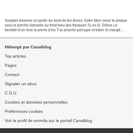
Soudain traverse un jardin Au bord de tes lèvres. Eden Mon coeur te plaque
sous le porche Adossée au froid bleu des fresques Tu es là. Délice Le
tremblé d’un rose la pierre d’iris T’ai arraché pull jupe et bikini Ai mangé
d’emblée le blé De ton sexe d’or,...
Hébergé par Canalblog
Top articles
Pages
Contact
Signaler un abus
C.G.U.
Cookies et données personnelles
Préférences cookies
Voir le profil de emmila sur le portail Canalblog