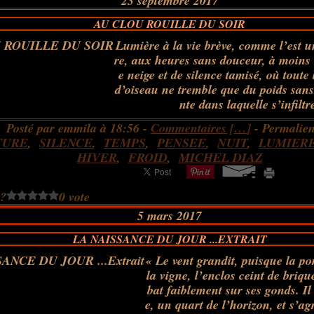
23 septembre 2017
AU CLOU ROUILLE DU SOIR
Lumière à la vie brève, comme l’est 
re, aux heures sans douceur, à moins 
e neige et de silence tamisé, où toute
d’oiseau ne tremble que du poids sans 
nte dans laquelle s’infiltre
Posté par emmila à 18:56 -
Commentaires [
…
]
- Permalien
TURE
,
SILENCE
,
TEMPS
,
PENSEE
,
NUIT
,
LUMIER
HIVER
,
FROID
,
MICHEL DIAZ
 ?
0 vote
5 mars 2017
LA NAISSANCE DU JOUR ...EXTRAIT
« Le vent grandit, puisque la po
la vigne, l’enclos ceint de briqu
bat faiblement sur ses gonds. Il
e, un quart de l’horizon, et s’ag