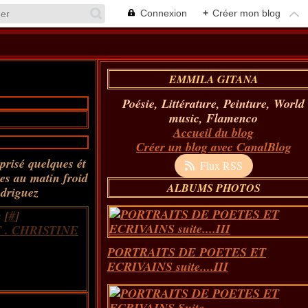
Connexion
+
Créer mon blog
EMMILA GITANA
Poésie, Littérature, Peinture, World
music, Flamenco
Accueil du blog
Créer un blog avec CanalBlog
eprisé quelques ét
Flux RSS
res au matin froid
ALBUMS PHOTOS
driguez
 [
#
]
. CHRISTINE
PORTRAITS DE POETES ET
ECRIVAINS suite....III