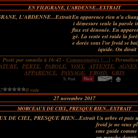
EN FILIGRANE, L'ARDENNE...EXTRAIT
En apparence rien n’a chang
i démesure seule la parole i
flux est dénouée. En appare
gé. La sente est raide la forê
e dorée sous l’or froid se bai
iquide. On dirait 
Posté par emmila à 16:42 -
Commentaires [
…
]
- Permalien
ATURE
,
PERTE
,
PAROLE
,
VOIX
,
ATTENTE
,
AGNES
APPARENCE
,
PAYSAGE
,
FROID
,
GRIS
 ?
0 vote
27 novembre 2017
MORCEAUX DE CIEL, PRESQUE RIEN...EXTRAIT
Un arbre et puis u
froid je ne veux p
eme guide comme 
on marche depuis 