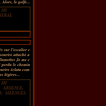
 Alors, le golfe...
 [
#
]
STRAL
s sur l’escalier c
sourire attaché a
llumettes Je me c
i perdu le chemin
sourire éclata com
s légères...
 [
#
]
,
ABSENCE
,
D
,
SILENCES
,