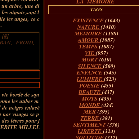
LA MÉMOIRE
 un arbre, une di
TAGS
 les aimais,sont l
ille les anges, ce c
EXISTENCE
(1643)
..
NATURE
(1410)
MEMOIRE
(1188)
 [
#
]
AMOUR
(1087)
EBAN
,
FROID
,
TEMPS
(1087)
VIE
(957)
MORT
(610)
SILENCE
(560)
ENFANCE
(545)
LUMIERE
(523)
POESIE
(455)
BEAUTE
(437)
e vie bordé de squ
MOTS
(435)
comme les aubes m
MONDE
(424)
id de neiges enlacé
MER
(395)
ù nos visages se p
TERRE
(381)
des lèvres pour j
SENTIMENT
(376)
UERITE MILLEL
LIBERTE
(324)
SOLITUDE
(317)