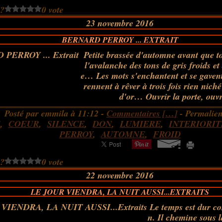
 ?
0 vote
23 novembre 2016
BERNARD PERROY ... EXTRAIT
Petite brassée d'automne avant que to
l'avalanche des tons de gris froids et
e… Les mots s'enchantent et se gavent
rennent à rêver à trois fois rien nich
d'or… Ouvrir la porte, ouvri
Posté par emmila à 11:12 -
Commentaires [
…
]
- Permalien
E
,
COEUR
,
SILENCE
,
DON
,
LUMIERE
,
INTERIORIT
PERROY
,
AUTOMNE
,
FROID
 ?
0 vote
22 novembre 2016
LE JOUR VIENDRA, LA NUIT AUSSI...EXTRAITS
Le temps est dur 
n. Il chemine sous 