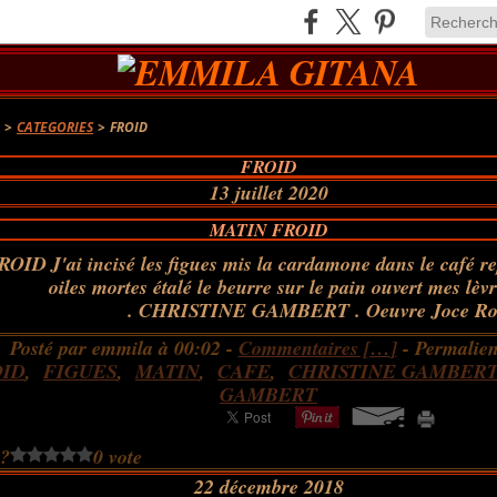
A
>
CATEGORIES
>
FROID
FROID
13 juillet 2020
MATIN FROID
J'ai incisé les figues mis la cardamone dans le café r
oiles mortes étalé le beurre sur le pain ouvert mes lèv
. CHRISTINE GAMBERT . Oeuvre Joce Ro
Posté par emmila à 00:02 -
Commentaires [
…
]
- Permalien
OID
,
FIGUES
,
MATIN
,
CAFE
,
CHRISTINE GAMBERT 
GAMBERT
 ?
0 vote
22 décembre 2018