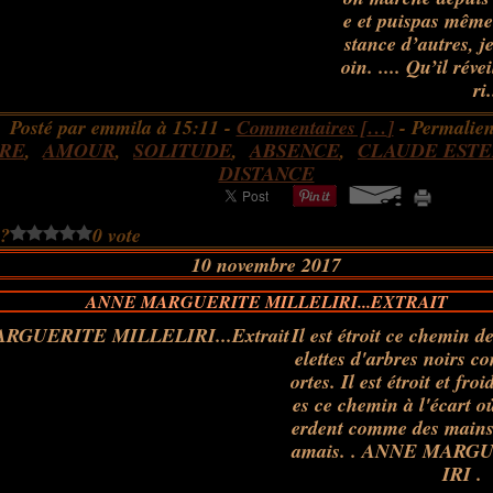
e et puispas même
stance d’autres, je
oin. .... Qu’il réve
ri.
Posté par emmila à 15:11 -
Commentaires [
…
]
- Permalien
RE
,
AMOUR
,
SOLITUDE
,
ABSENCE
,
CLAUDE EST
DISTANCE
 ?
0 vote
10 novembre 2017
ANNE MARGUERITE MILLELIRI...EXTRAIT
Il est étroit ce chemin d
elettes d'arbres noirs 
ortes. Il est étroit et fro
es ce chemin à l'écart o
erdent comme des mains 
amais. . ANNE MARG
IRI .