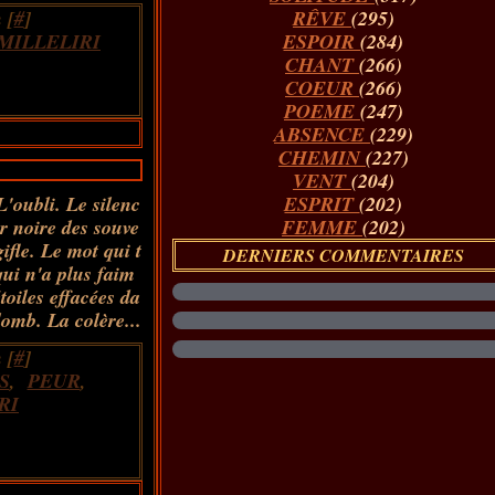
 [
#
]
RÊVE
(295)
MILLELIRI
ESPOIR
(284)
CHANT
(266)
COEUR
(266)
POEME
(247)
ABSENCE
(229)
CHEMIN
(227)
VENT
(204)
L'oubli. Le silenc
ESPRIT
(202)
r noire des souve
FEMME
(202)
gifle. Le mot qui t
DERNIERS COMMENTAIRES
qui n'a plus faim
toiles effacées da
lomb. La colère...
 [
#
]
S
,
PEUR
,
RI