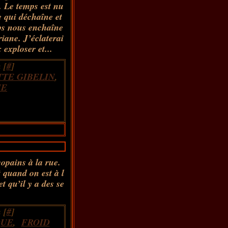
l. Le temps est nu
e qui déchaîne et
ps nous enchaîne
riane. J’éclaterai
 exploser et...
 [
#
]
TE GIBELIN
,
IE
copains à la rue.
t quand on est à l
 qu’il y a des se
 [
#
]
QUE
,
FROID