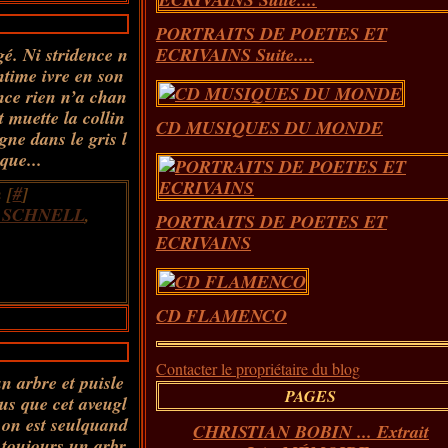
PORTRAITS DE POETES ET
é. Ni stridence n
ECRIVAINS Suite....
ntime ivre en son
nce rien n’a chan
t muette la collin
CD MUSIQUES DU MONDE
gne dans le gris l
que...
 [
#
]
 SCHNELL
,
PORTRAITS DE POETES ET
ECRIVAINS
CD FLAMENCO
Contacter le propriétaire du blog
n arbre et puisle
PAGES
lus que cet aveugl
on est seulquand
CHRISTIAN BOBIN ... Extrait
toujours un arbr