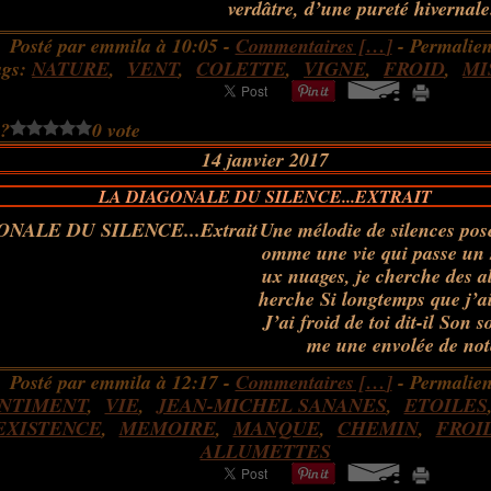
verdâtre, d’une pureté hivernale.
Posté par emmila à 10:05 -
Commentaires [
…
]
- Permalien
ags:
NATURE
,
VENT
,
COLETTE
,
VIGNE
,
FROID
,
MI
 ?
0 vote
14 janvier 2017
LA DIAGONALE DU SILENCE...EXTRAIT
Une mélodie de silences posé
omme une vie qui passe un 
ux nuages, je cherche des a
herche Si longtemps que j’a
J’ai froid de toi dit-il Son 
me une envolée de note
Posté par emmila à 12:17 -
Commentaires [
…
]
- Permalien
NTIMENT
,
VIE
,
JEAN-MICHEL SANANES
,
ETOILES
EXISTENCE
,
MEMOIRE
,
MANQUE
,
CHEMIN
,
FROI
ALLUMETTES