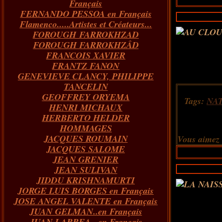
Français
FERNANDO PESSOA en Français
Flamenco.....Artistes et Créateurs...
FOROUGH FARROKHZAD
FOROUGH FARROKHZÂD
FRANCOIS XAVIER
FRANTZ FANON
GENEVIEVE CLANCY, PHILIPPE
TANCELIN
GEOFFREY ORYEMA
Tags:
NA
HENRI MICHAUX
HERBERTO HELDER
HOMMAGES
JACQUES ROUMAIN
Vous aimez
JACQUES SALOME
JEAN GRENIER
JEAN SULIVAN
JIDDU KRISHNAMURTI
JORGE LUIS BORGES en Français
JOSE ANGEL VALENTE en Français
JUAN GELMAN..en Français
JUAN LARREA...en Français