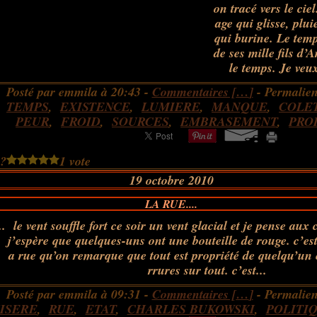
on tracé vers le cie
age qui glisse, plui
qui burine. Le tem
de ses mille fils d’A
le temps. Je veux
Posté par emmila à 20:43 -
Commentaires [
…
]
- Permalien
,
TEMPS
,
EXISTENCE
,
LUMIERE
,
MANQUE
,
COLET
PEUR
,
FROID
,
SOURCES
,
EMBRASEMENT
,
PRO
 ?
1 vote
19 octobre 2010
LA RUE....
le vent souffle fort ce soir un vent glacial et je pense aux 
j’espère que quelques-uns ont une bouteille de rouge. c’es
a rue qu’on remarque que tout est propriété de quelqu’un et
rrures sur tout. c’est...
Posté par emmila à 09:31 -
Commentaires [
…
]
- Permalien
ISERE
,
RUE
,
ETAT
,
CHARLES BUKOWSKI
,
POLITI