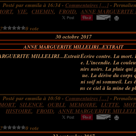
Posté par emmila à 16:34 -
Commentaires [
…
]
- Permalien
MORT
,
VIE
,
CHEMIN
,
FROID
,
ANNE MARGUERITE 
 ?
0 vote
30 octobre 2017
ANNE MARGUERITE MILLELIRI...EXTRAIT
Écrire contre. La mort. 
e. L'incendie. La couleu
nirs noirs. La pluie qui 
ue. La dérive du corps 
ni soif ni sommeil. Les é
ns ce ciel à la mine de p
Posté par emmila à 10:50 -
Commentaires [
…
]
- Permalien
MORT
,
SILENCE
,
OUBLI
,
MEMOIRE
,
LUTTE
,
MOT
HISTOIRE
,
FROID
,
ANNE MARGUERITE MILLELI
 ?
0 vote