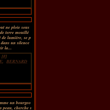
ut ne ploie sous
 de terre mouillé
 de lumière, se p
é dans un silence
r la...
 [
#
]
E
,
BERNARD
comme un bourgeo
la peau, cherche s