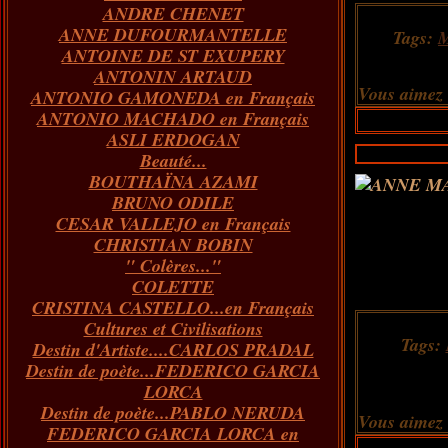
ANDRE CHENET
Janvier
Février
Juillet
Mars
Avril
Août
Juin
Mai
(82)
(84)
(76)
(40)
(65)
(72)
(68)
(60)
ANNE DUFOURMANTELLE
Janvier
Février
Juillet
Mars
Avril
Juin
Mai
(89)
(65)
(62)
(66)
(31)
(70)
(86)
Tags:
ANTOINE DE ST EXUPERY
Janvier
Février
Mars
Avril
Juin
Mai
(97)
(26)
(59)
(66)
(67)
(66)
ANTONIN ARTAUD
Janvier
Février
Mars
Avril
(73)
(73)
(55)
(73)
Vous aimez
ANTONIO GAMONEDA en Français
Janvier
Février
Mars
(100)
(54)
(43)
ANTONIO MACHADO en Français
Février
Janvier
(146)
(51)
ASLI ERDOGAN
Janvier
(124)
Beauté...
BOUTHAÏNA AZAMI
BRUNO ODILE
CESAR VALLEJO en Français
CHRISTIAN BOBIN
" Colères..."
COLETTE
CRISTINA CASTELLO...en Français
Cultures et Civilisations
Tags:
Destin d'Artiste....CARLOS PRADAL
Destin de poète...FEDERICO GARCIA
LORCA
Destin de poète...PABLO NERUDA
Vous aimez
FEDERICO GARCIA LORCA en