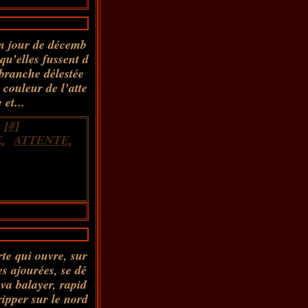
un jour de décemb
qu’elles fussent d
 branche délestée
couleur de l’atte
 et...
 [
#
]
E
,
ATTENTE
,
rte qui ouvre, sur
es ajourées, se dé
 va balayer, rapid
ripper sur le nord