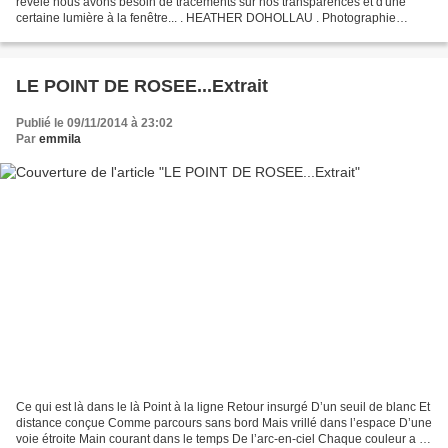
révèle nous avons besoin de tracements sur nos transparences et d'une
certaine lumière à la fenêtre... . HEATHER DOHOLLAU . Photographie
Thami Benkirane benkiranet.ami...
LE POINT DE ROSEE...Extrait
Publié le 09/11/2014 à 23:02
Par
emmila
Ce qui est là dans le là Point à la ligne Retour insurgé D’un seuil de blanc Et
distance conçue Comme parcours sans bord Mais vrillé dans l’espace D’une
voie étroite Main courant dans le temps De l’arc-en-ciel Chaque couleur a sa