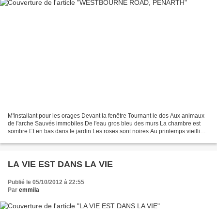
M'installant pour les orages Devant la fenêtre Tournant le dos Aux animaux
de l'arche Sauvés immobiles De l'eau gros bleu des murs La chambre est
sombre Et en bas dans le jardin Les roses sont noires Au printemps vieilli
Hors du regard du soleil Les jours...
LA VIE EST DANS LA VIE
Publié le 05/10/2012 à 22:55
Par
emmila