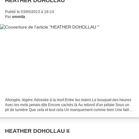
HEATHER DOHOLLAU
Publié le 03/05/2013 à 18:14
Par
emmila
Allongée, légère Adossée à la mort Entre les mains Le bouquet des heures
Avec les mots jamais dits Encore cachés là Au rebord d'un pétale Sous un
pli de lumière Que cela et tout cela Un manquement comme bien Une faille
de la nuit Pour amorcer le jour...
HEATHER DOHOLLAU II