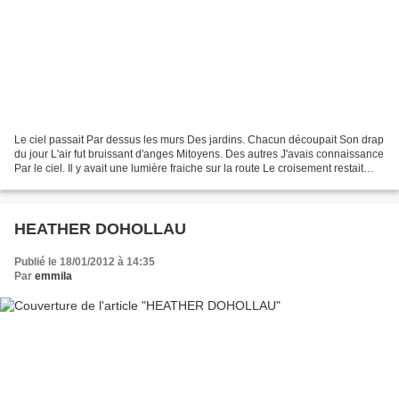
Le ciel passait Par dessus les murs Des jardins. Chacun découpait Son drap
du jour L'air fut bruissant d'anges Mitoyens. Des autres J'avais connaissance
Par le ciel. Il y avait une lumière fraiche sur la route Le croisement restait
vide Ici et là se balançaient...
HEATHER DOHOLLAU
Publié le 18/01/2012 à 14:35
Par
emmila