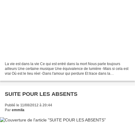
La vie est dans la vie Ce qui est entré dans la mort Nous parle toujours
ailleurs Une certaine musique Une équivalence de lumière -Mais si cela est
vrai Où est le lieu réel -Dans l'amour qui perdure Et trace dans la
ressemblance l'unique L'identité est...
SUITE POUR LES ABSENTS
Publié le 11/08/2012 à 20:44
Par
emmila