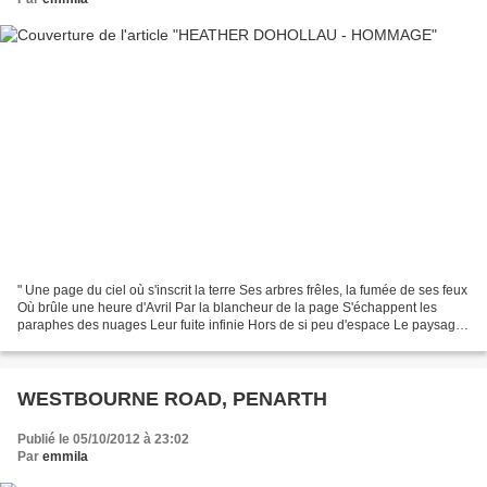
" Une page du ciel où s'inscrit la terre Ses arbres frêles, la fumée de ses feux
Où brûle une heure d'Avril Par la blancheur de la page S'échappent les
paraphes des nuages Leur fuite infinie Hors de si peu d'espace Le paysage
est rentré dans la fleur...
WESTBOURNE ROAD, PENARTH
Publié le 05/10/2012 à 23:02
Par
emmila