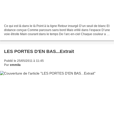
Ce qui est là dans le là Point à la ligne Retour insurgé D’un seuil de blanc Et
distance conçue Comme parcours sans bord Mais vrillé dans l’espace D’une
voie étroite Main courant dans le temps De l’arc-en-ciel Chaque couleur a sa
place De simple appui...
LES PORTES D'EN BAS...Extrait
Publié le 25/05/2011 à 11:45
Par
emmila