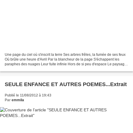
Une page du ciel où s'inscrit la terre Ses arbres frêles, la fumée de ses feux
Où brûle une heure d'Avril Par la blancheur de la page S'échappent les
paraphes des nuages Leur fuite infinie Hors de si peu d'espace Le paysage
est rentré dans la fleur de...
SEULE ENFANCE ET AUTRES POEMES...Extrait
Publié le 11/08/2012 à 19:43
Par
emmila