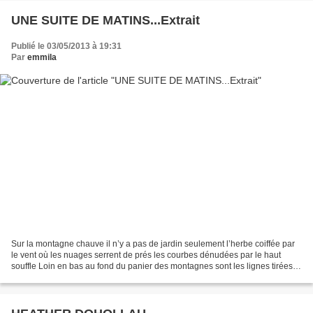
UNE SUITE DE MATINS...Extrait
Publié le 03/05/2013 à 19:31
Par
emmila
Sur la montagne chauve il n’y a pas de jardin seulement l’herbe coiffée par
le vent où les nuages serrent de prés les courbes dénudées par le haut
souffle Loin en bas au fond du panier des montagnes sont les lignes tirées
des maisons et le portail à jamais...