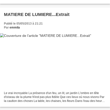
place De simple appui...
MATIERE DE LUMIERE...Extrait
Publié le 05/05/2013 à 21:21
Par
emmila
Le vrai incroyable La présence d'un feu, un lit, un jardin L'ombre en tête
d'oiseau de la plume N'est pas plus fidèle Que ces lieux où nous vivons Par
la caution des choses La table, les chaises, les fleurs Dans l'eau des heures
L'espace partagé Où en...