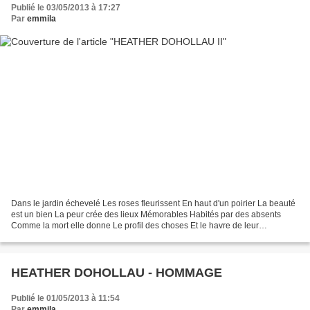
Publié le 03/05/2013 à 17:27
Par
emmila
Dans le jardin échevelé Les roses fleurissent En haut d'un poirier La beauté
est un bien La peur crée des lieux Mémorables Habités par des absents
Comme la mort elle donne Le profil des choses Et le havre de leur
substance Reste le rire des roses Leurs...
HEATHER DOHOLLAU - HOMMAGE
Publié le 01/05/2013 à 11:54
Par
emmila