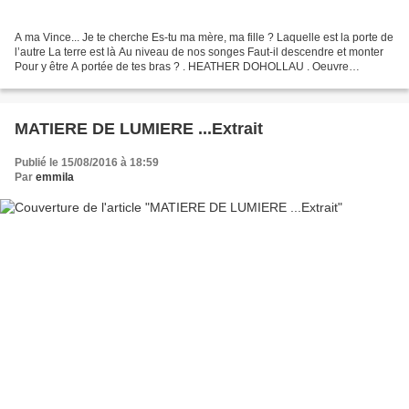
A ma Vince... Je te cherche Es-tu ma mère, ma fille ? Laquelle est la porte de
l’autre La terre est là Au niveau de nos songes Faut-il descendre et monter
Pour y être A portée de tes bras ? . HEATHER DOHOLLAU . Oeuvre
Christian Arjonilla
MATIERE DE LUMIERE ...Extrait
Publié le 15/08/2016 à 18:59
Par
emmila