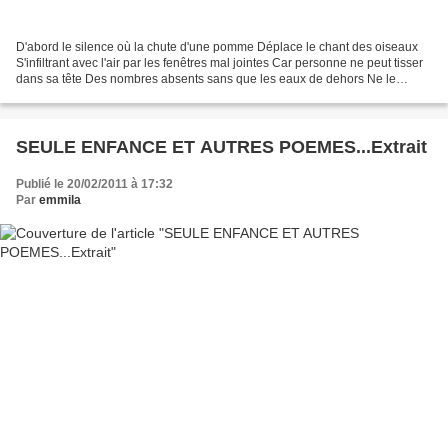
D'abord le silence où la chute d'une pomme Déplace le chant des oiseaux
S'infiltrant avec l'air par les fenêtres mal jointes Car personne ne peut tisser
dans sa tête Des nombres absents sans que les eaux de dehors Ne le
prennent léger pour un présent...
SEULE ENFANCE ET AUTRES POEMES...Extrait
Publié le 20/02/2011 à 17:32
Par
emmila