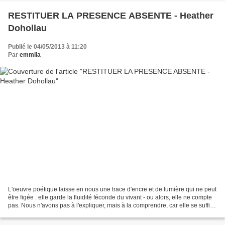
RESTITUER LA PRESENCE ABSENTE - Heather
Dohollau
Publié le 04/05/2013 à 11:20
Par
emmila
L'oeuvre poétique laisse en nous une trace d'encre et de lumière qui ne peut
être figée : elle garde la fluidité féconde du vivant - ou alors, elle ne compte
pas. Nous n'avons pas à l'expliquer, mais à la comprendre, car elle se suffit à
elle-même. D'ailleurs,...