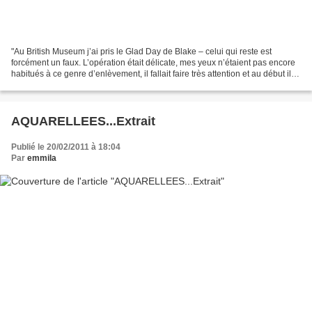
"Au British Museum j’ai pris le Glad Day de Blake – celui qui reste est
forcément un faux. L’opération était délicate, mes yeux n’étaient pas encore
habitués à ce genre d’enlèvement, il fallait faire très attention et au début ils
se fermaient trop tôt....
AQUARELLEES...Extrait
Publié le 20/02/2011 à 18:04
Par
emmila