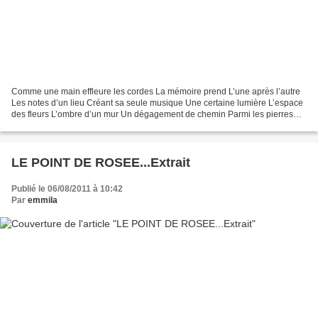
Comme une main effleure les cordes La mémoire prend L’une après l’autre
Les notes d’un lieu Créant sa seule musique Une certaine lumière L’espace
des fleurs L’ombre d’un mur Un dégagement de chemin Parmi les pierres
D’où vient le chant d’une identité...
LE POINT DE ROSEE...Extrait
Publié le 06/08/2011 à 10:42
Par
emmila