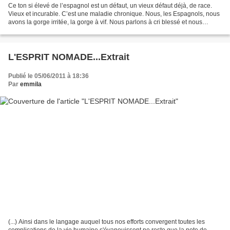
Ce ton si élevé de l’espagnol est un défaut, un vieux défaut déjà, de race.
Vieux et incurable. C’est une maladie chronique. Nous, les Espagnols, nous
avons la gorge irritée, la gorge à vif. Nous parlons à cri blessé et nous
sommes désaccordés pour toujours,...
L'ESPRIT NOMADE...Extrait
Publié le 05/06/2011 à 18:36
Par
emmila
(...) Ainsi dans le langage auquel tous nos efforts convergent toutes les
complications de la vie humaine s'évanouissent ne reste que la note de