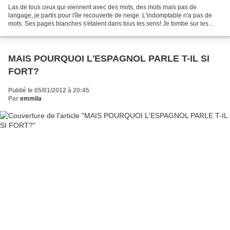
Las de tous ceux qui viennent avec des mots, des mots mais pas de
langage, je partis pour l'île recouverte de neige. L'indomptable n'a pas de
mots. Ses pages blanches s'étalent dans tous les sens! Je tombe sur les
traces de pattes d'un cerf dans la neige....
MAIS POURQUOI L'ESPAGNOL PARLE T-IL SI
FORT?
Publié le 05/01/2012 à 20:45
Par
emmila