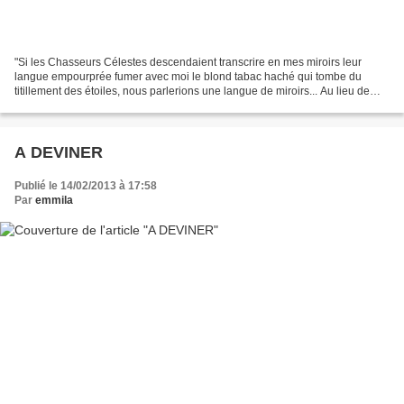
"Si les Chasseurs Célestes descendaient transcrire en mes miroirs leur
langue empourprée fumer avec moi le blond tabac haché qui tombe du
titillement des étoiles, nous parlerions une langue de miroirs... Au lieu de
mots ils épandraient en mes eaux leurs...
A DEVINER
Publié le 14/02/2013 à 17:58
Par
emmila