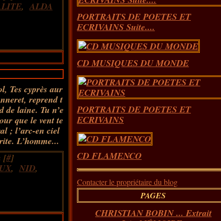
LITE
,
ALDA
PORTRAITS DE POETES ET
ECRIVAINS Suite....
CD MUSIQUES DU MONDE
l, Tes cyprès aur
nneret, reprend t
PORTRAITS DE POETES ET
d de laine. Tu n’e
ECRIVAINS
our que le vent te
al ; l’arc-en ciel
rite. L’homme...
CD FLAMENCO
 [
#
]
AUX
,
NID
,
Contacter le propriétaire du blog
PAGES
CHRISTIAN BOBIN ... Extrait