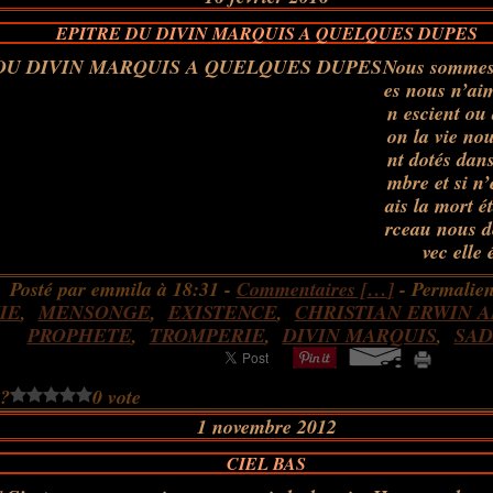
EPITRE DU DIVIN MARQUIS A QUELQUES DUPES
Nous sommes
es nous n’ai
n escient ou 
on la vie no
nt dotés dan
mbre et si n’
ais la mort ét
rceau nous d
vec elle 
Posté par emmila à 18:31 -
Commentaires [
…
]
- Permalien
IE
,
MENSONGE
,
EXISTENCE
,
CHRISTIAN ERWIN 
PROPHETE
,
TROMPERIE
,
DIVIN MARQUIS
,
SAD
 ?
0 vote
1 novembre 2012
CIEL BAS