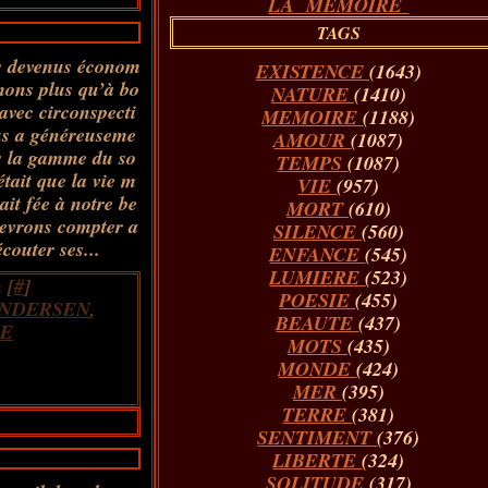
LA MÉMOIRE
TAGS
 devenus économ
EXISTENCE
(1643)
mons plus qu’à bo
NATURE
(1410)
avec circonspecti
MEMOIRE
(1188)
us a généreuseme
AMOUR
(1087)
s la gamme du so
TEMPS
(1087)
était que la vie m
VIE
(957)
ait fée à notre be
MORT
(610)
evrons compter a
SILENCE
(560)
écouter ses...
ENFANCE
(545)
LUMIERE
(523)
 [
#
]
POESIE
(455)
ANDERSEN
,
BEAUTE
(437)
E
MOTS
(435)
MONDE
(424)
MER
(395)
TERRE
(381)
SENTIMENT
(376)
LIBERTE
(324)
SOLITUDE
(317)