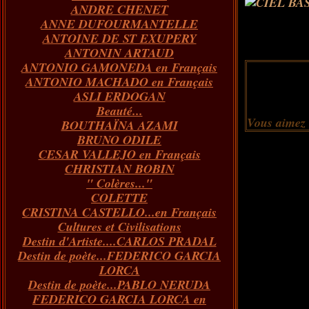
ANDRE CHENET
Janvier
Février
Juillet
Mars
Avril
Août
Juin
Mai
(82)
(84)
(76)
(40)
(65)
(72)
(68)
(60)
ANNE DUFOURMANTELLE
Janvier
Février
Juillet
Mars
Avril
Juin
Mai
(89)
(65)
(62)
(66)
(31)
(70)
(86)
ANTOINE DE ST EXUPERY
Janvier
Février
Mars
Avril
Juin
Mai
(97)
(26)
(59)
(66)
(67)
(66)
ANTONIN ARTAUD
Janvier
Février
Mars
Avril
(73)
(73)
(55)
(73)
ANTONIO GAMONEDA en Français
Janvier
Février
Mars
(100)
(54)
(43)
ANTONIO MACHADO en Français
Février
Janvier
(146)
(51)
ASLI ERDOGAN
Janvier
(124)
Beauté...
Vous aimez
BOUTHAÏNA AZAMI
BRUNO ODILE
CESAR VALLEJO en Français
CHRISTIAN BOBIN
" Colères..."
COLETTE
CRISTINA CASTELLO...en Français
Cultures et Civilisations
Destin d'Artiste....CARLOS PRADAL
Destin de poète...FEDERICO GARCIA
LORCA
Destin de poète...PABLO NERUDA
FEDERICO GARCIA LORCA en