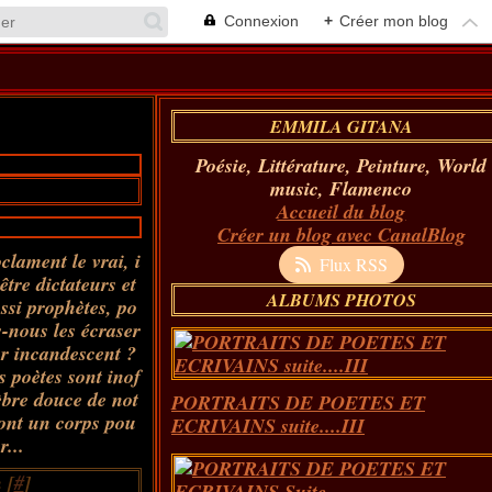
Connexion
+
Créer mon blog
EMMILA GITANA
Poésie, Littérature, Peinture, World
music, Flamenco
Accueil du blog
Créer un blog avec CanalBlog
clament le vrai, i
Flux RSS
être dictateurs et
ALBUMS PHOTOS
ssi prophètes, po
-nous les écraser
r incandescent ?
s poètes sont inof
gèbre douce de not
PORTRAITS DE POETES ET
s ont un corps pou
ECRIVAINS suite....III
r...
 [
#
]