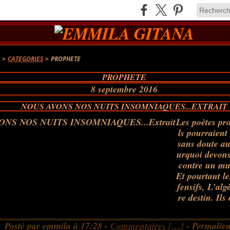
A
>
CATEGORIES
>
PROPHETE
PROPHETE
8 septembre 2016
NOUS AVONS NOS NUITS INSOMNIAQUES...EXTRAIT
Les poètes pro
ls pourraient 
sans doute au
urquoi devons
contre un mu
Et pourtant le
fensifs, L’al
re destin. Il
Posté par emmila à 17:28 -
Commentaires [
…
]
- Permalien