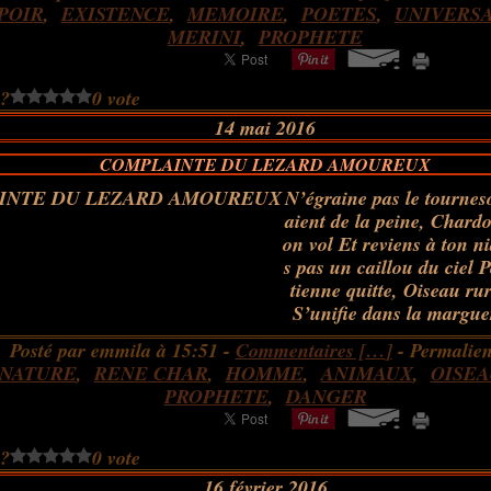
POIR
,
EXISTENCE
,
MEMOIRE
,
POETES
,
UNIVERSA
MERINI
,
PROPHETE
 ?
0 vote
14 mai 2016
COMPLAINTE DU LEZARD AMOUREUX
N’égraine pas le tourneso
aient de la peine, Chardo
on vol Et reviens à ton ni
s pas un caillou du ciel P
tienne quitte, Oiseau rur
S’unifie dans la margue
Posté par emmila à 15:51 -
Commentaires [
…
]
- Permalien
NATURE
,
RENE CHAR
,
HOMME
,
ANIMAUX
,
OISE
PROPHETE
,
DANGER
 ?
0 vote
16 février 2016