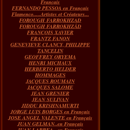
Français
FERNANDO PESSOA en Français
Flamenco.....Artistes et Créateurs...
FOROUGH FARROKHZAD
FOROUGH FARROKHZÂD
FRANCOIS XAVIER
FRANTZ FANON
GENEVIEVE CLANCY, PHILIPPE
TANCELIN
GEOFFREY ORYEMA
HENRI MICHAUX
HERBERTO HELDER
HOMMAGES
JACQUES ROUMAIN
JACQUES SALOME
JEAN GRENIER
JEAN SULIVAN
JIDDU KRISHNAMURTI
JORGE LUIS BORGES en Français
JOSE ANGEL VALENTE en Français
JUAN GELMAN..en Français
JUAN LARREA...en Français