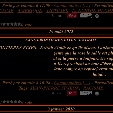
Posté par emmila à 17:00 -
Commentaires [
…
]
- Permalien
CISME
,
AMERIQUE
,
VICTIMES
,
LANGSTON HUGH
 ?
0 vote
19 août 2012
SANS FRONTIERES FIXES...EXTRAIT
«Voilà ce qu'ils disent: l'anémon
gente que la rose le sable est p
at et la pierre a toujours été su
n Ils reprochent au noir d'être 
lanc comme on reprocherait au 
haud...
Posté par emmila à 16:04 -
Commentaires [
…
]
- Permalien
Tags:
JEAN-PIERRE SIMEON
,
RACISME
 ?
0 vote
3 janvier 2010