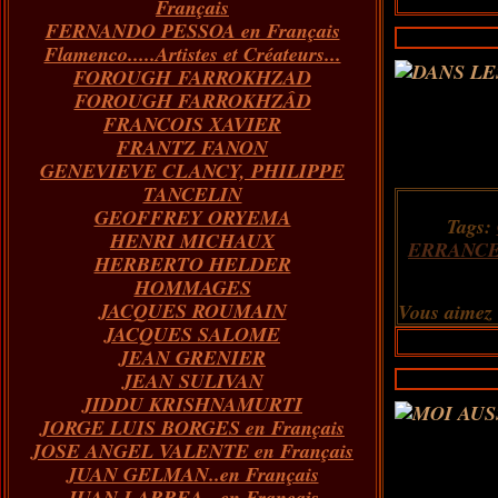
Français
FERNANDO PESSOA en Français
Flamenco.....Artistes et Créateurs...
FOROUGH FARROKHZAD
FOROUGH FARROKHZÂD
FRANCOIS XAVIER
FRANTZ FANON
GENEVIEVE CLANCY, PHILIPPE
TANCELIN
GEOFFREY ORYEMA
Tags:
HENRI MICHAUX
ERRANC
HERBERTO HELDER
HOMMAGES
JACQUES ROUMAIN
Vous aimez
JACQUES SALOME
JEAN GRENIER
JEAN SULIVAN
JIDDU KRISHNAMURTI
JORGE LUIS BORGES en Français
JOSE ANGEL VALENTE en Français
JUAN GELMAN..en Français
JUAN LARREA...en Français