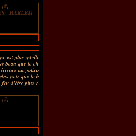
 [
#
]
ES
,
HARLEM
e est plus intelli
lus beau que le ch
périeure au potiro
plus noir que le b
feu d'être plus c
 [
#
]