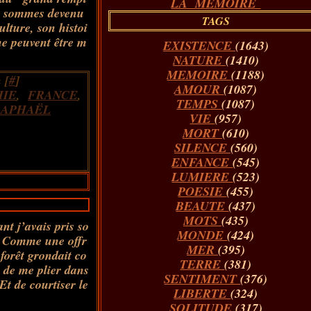
LA MÉMOIRE
s sommes devenu
TAGS
ulture, son histoi
ne peuvent être m
EXISTENCE
(1643)
NATURE
(1410)
MEMOIRE
(1188)
 [
#
]
AMOUR
(1087)
HIE
,
FRANCE
,
TEMPS
(1087)
RAPHAËL
VIE
(957)
MORT
(610)
SILENCE
(560)
ENFANCE
(545)
LUMIERE
(523)
POESIE
(455)
BEAUTE
(437)
MOTS
(435)
nt j’avais pris so
MONDE
(424)
es Comme une offr
MER
(395)
 forêt grondait co
TERRE
(381)
 de me plier dans
SENTIMENT
(376)
Et de courtiser le
LIBERTE
(324)
SOLITUDE
(317)