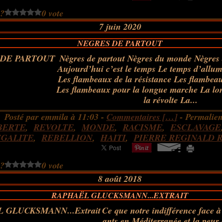
 ?
0 vote
7 juin 2020
NEGRES DE PARTOUT
Nègres de partout Nègres du monde Nègres a
Aujourd’hui c’est le temps Le temps d’allu
Les flambeaux de la résistance Les flambeau
Les flambeaux pour la longue marche La lo
la révolte La...
Posté par emmila à 11:03 -
Commentaires [
…
]
- Permalien
BERTE
,
REVOLTE
,
MONDE
,
RACISME
,
ESCLAVAGE
EGALITE
,
REBELLION
,
HAITI
,
PIERRE REGINALD 
 ?
0 vote
8 août 2018
RAPHAËL GLUCKSMANN...EXTRAIT
Ce que notre indifférence face à
ants en Méditerranée et la peu