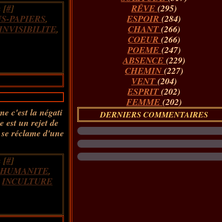
 [
#
]
RÊVE
(295)
S-PAPIERS
,
ESPOIR
(284)
INVISIBILITE
,
CHANT
(266)
COEUR
(266)
POEME
(247)
ABSENCE
(229)
CHEMIN
(227)
VENT
(204)
ESPRIT
(202)
FEMME
(202)
me c'est la négati
DERNIERS COMMENTAIRES
 est un rejet de
 se réclame d'une
 [
#
]
HUMANITE
,
,
INCULTURE