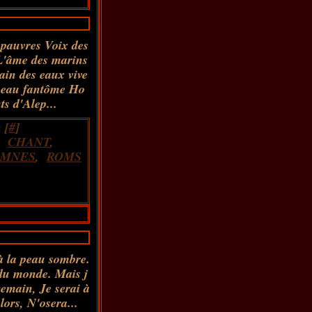
 pauvres Voix des
L'âme des marins
ain des eaux vive
sseau fantôme Ho
s d'Alep...
 [
#
]
,
CHANT
,
AMNES
,
ROMS
 à la peau sombre.
 du monde. Mais j
Demain, Je serai à
ors, N'osera...