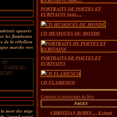
PORTRAITS DE POETES ET
ECRIVAINS Suite....
ttristés apeurés
CD MUSIQUES DU MONDE
mer les flambeaux
x de la rébellion
ngue marche vers
PORTRAITS DE POETES ET
 [
#
]
ECRIVAINS
,
FARDEAU
,
RICHE
CD FLAMENCO
Contacter le propriétaire du blog
PAGES
 la mort des migr
CHRISTIAN BOBIN ... Extrait
r du "grand rempl