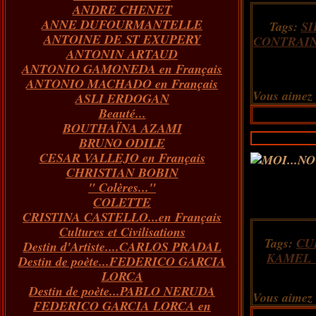
ANDRE CHENET
Janvier
Février
Juillet
Mars
Avril
Août
Juin
Mai
(82)
(84)
(76)
(40)
(65)
(72)
(68)
(60)
ANNE DUFOURMANTELLE
Janvier
Février
Juillet
Mars
Avril
Juin
Mai
(89)
(65)
(62)
(66)
(31)
(70)
(86)
Tags:
S
ANTOINE DE ST EXUPERY
Janvier
Février
Mars
Avril
Juin
Mai
(97)
(26)
(59)
(66)
(67)
(66)
CONTRAI
ANTONIN ARTAUD
Janvier
Février
Mars
Avril
(73)
(73)
(55)
(73)
ANTONIO GAMONEDA en Français
Janvier
Février
Mars
(100)
(54)
(43)
ANTONIO MACHADO en Français
Février
Janvier
(146)
(51)
Vous aimez
ASLI ERDOGAN
Janvier
(124)
Beauté...
BOUTHAÏNA AZAMI
BRUNO ODILE
CESAR VALLEJO en Français
CHRISTIAN BOBIN
" Colères..."
COLETTE
CRISTINA CASTELLO...en Français
Cultures et Civilisations
Tags:
CU
Destin d'Artiste....CARLOS PRADAL
KAMEL 
Destin de poète...FEDERICO GARCIA
LORCA
Destin de poète...PABLO NERUDA
Vous aimez
FEDERICO GARCIA LORCA en