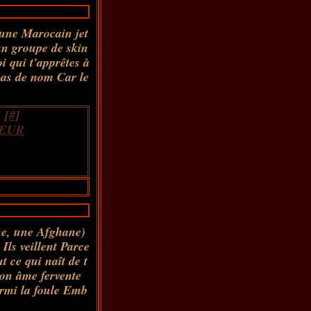
une Marocain jet
un groupe de skin
 qui t'apprêtes à
as de nom Car le
 [
#
]
EUR
ne, une Afghane)
Ils veillent Parce
 ce qui naît de t
ton âme fervente
armi la foule Emb