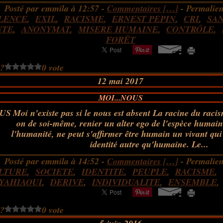
Posté par emmila à 12:57 -
Commentaires [
…
]
- Permalien
ILENCE
,
EXIL
,
RACISME
,
ERNEST PEPIN
,
CRI
,
SAN
NTE
,
ANONYMAT
,
MISERE HUMAINE
,
CONTRÔLE
,
FORËT
 ?
0 vote
12 mai 2017
MOI...NOUS
Moi n'existe pas si le nous est absent La racine du racis
on de soi-même, renier un alter ego de l'espèce humaine
l'humanité, ne peut s'affirmer être humain un vivant qui
identité autre qu'humaine. Le...
Posté par emmila à 14:52 -
Commentaires [
…
]
- Permalien
LTURE
,
SOCIETE
,
IDENTITE
,
PEUPLE
,
RACISME
,
YAHIAOUI
,
DERIVE
,
INDIVIDUALITE
,
ENSEMBLE
 ?
0 vote