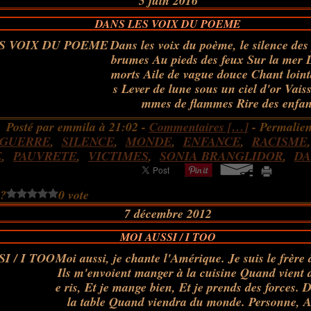
5 juin 2016
DANS LES VOIX DU POEME
Dans les voix du poème, le silence des
brumes Au pieds des feux Sur la mer 
morts Aile de vague douce Chant loint
s Lever de lune sous un ciel d'or Vai
mmes de flammes Rire des enfant
Posté par emmila à 21:02 -
Commentaires [
…
]
- Permalien
GUERRE
,
SILENCE
,
MONDE
,
ENFANCE
,
RACISME
E
,
PAUVRETE
,
VICTIMES
,
SONIA BRANGLIDOR
,
D
 ?
0 vote
7 décembre 2012
MOI AUSSI / I TOO
Moi aussi, je chante l'Amérique. Je suis le frère
Ils m'envoient manger à la cuisine Quand vient
e ris, Et je mange bien, Et je prends des forces. 
la table Quand viendra du monde. Personne, Al