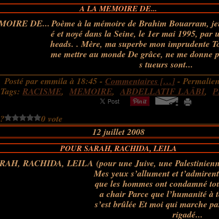
A LA MEMOIRE DE...
Poème à la mémoire de Brahim Bouarram, je
é et noyé dans la Seine, le 1er mai 1995, par 
heads. . Mère, ma superbe mon imprudente Toi
me mettre au monde De grâce, ne me donne p
s tueurs sont...
Posté par emmila à 18:45 -
Commentaires [
…
]
- Permalien
Tags:
RACISME
,
MEMOIRE
,
ABDELLATIF LAÂBI
,
P
 ?
0 vote
12 juillet 2008
POUR SARAH, RACHIDA, LEILA
(pour une Juive, une Palestinien
Mes yeux s’allument et t’admirent 
que les hommes ont condamné tout
a chair Parce que l’humanité à 
s’est brûlée Et moi qui marche p
rigadé...