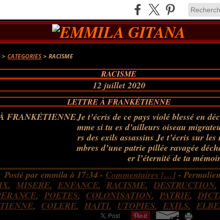
A
>
CATEGORIES
>
RACISME
RACISME
12 juillet 2020
LETTRE À FRANKÉTIENNE
Je t’écris de ce pays violé blessé en 
mme si tu es d’ailleurs oiseau migrate
rs des exils assassins Je t’écris sur les
mbres d’une patrie pillée ravagée déch
er l’éternité de ta mémoir
Posté par emmila à 17:34 -
Commentaires [
…
]
- Permalien
IX
,
MISERE
,
ENFANCE
,
RACISME
,
DESTRUCTION
PERANCE
,
POETES
,
COLONISATION
,
PATRIE
,
DICT
TIENNE
,
COLERE
,
HAITI
,
UTOPIES
,
EXILS
,
ELBE