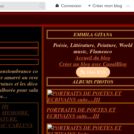
Connexion
+
Créer mon blog
EMMILA GITANA
Poésie, Littérature, Peinture, World
music, Flamenco
Accueil du blog
Créer un blog avec CanalBlog
déconstombrance co
Flux RSS
ur amarré au reve
ALBUMS PHOTOS
 ruines et les déco
alborée pour salu
e...
 [
#
]
PORTRAITS DE POETES ET
,
MEMOIRE
,
ECRIVAINS suite....III
ATURE
,
AU CARLYNX