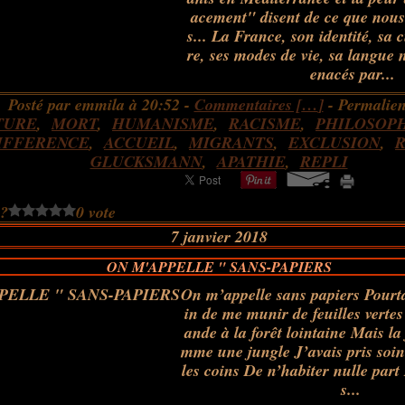
acement" disent de ce que nou
s... La France, son identité, sa c
re, ses modes de vie, sa langue 
enacés par...
Posté par emmila à 20:52 -
Commentaires [
…
]
- Permalien
TURE
,
MORT
,
HUMANISME
,
RACISME
,
PHILOSOP
IFFERENCE
,
ACCUEIL
,
MIGRANTS
,
EXCLUSION
,
GLUCKSMANN
,
APATHIE
,
REPLI
 ?
0 vote
7 janvier 2018
ON M'APPELLE " SANS-PAPIERS
On m’appelle sans papiers Pourta
in de me munir de feuilles vert
ande à la forêt lointaine Mais la
mme une jungle J’avais pris soin
les coins De n’habiter nulle part 
s...