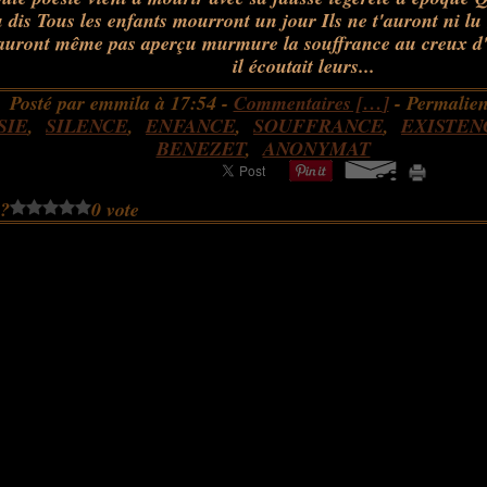
u dis Tous les enfants mourront un jour Ils ne t'auront ni lu 
'auront même pas aperçu murmure la souffrance au creux d'
il écoutait leurs...
Posté par emmila à 17:54 -
Commentaires [
…
]
- Permalien
SIE
,
SILENCE
,
ENFANCE
,
SOUFFRANCE
,
EXISTEN
BENEZET
,
ANONYMAT
 ?
0 vote