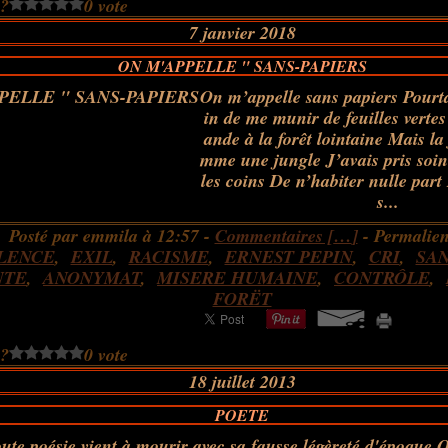
 ?
0 vote
7 janvier 2018
ON M'APPELLE " SANS-PAPIERS
On m’appelle sans papiers Pourta
in de me munir de feuilles vert
ande à la forêt lointaine Mais la
mme une jungle J’avais pris soin
les coins De n’habiter nulle part 
s...
Posté par emmila à 12:57 -
Commentaires [
…
]
- Permalien
ILENCE
,
EXIL
,
RACISME
,
ERNEST PEPIN
,
CRI
,
SAN
NTE
,
ANONYMAT
,
MISERE HUMAINE
,
CONTRÔLE
,
FORËT
 ?
0 vote
18 juillet 2013
POETE
ute poésie vient à mourir avec sa fausse légèreté d'époque 