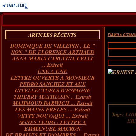
ARTICLES RÉCENTS
EMMILA GITAN
DOMINIQUE DE VILLEPIN , LE "
NON " DE FLORENCE ARTHAUD
ANNA MARIA CARULINA CELLI
...Extrait
UNE A UNE
LETTRE OUVERTE A MONSIEUR
PEDRO SANCHEZ ET AUX
INTELLECTUELS D'ESPAGNE
THIERRY MATHIASIN... Extrait
MAHMOUD DARWICH ... Extrait
LES MAINS FRÊLES ... Extrait
Tags:
LIB
VETTY NOUVAQUI ... Extrait
ER
AGNES LEDIG : LETTRE A
EMMANUEL MACRON
DE BRAISES ET D'OMBRES ... Extrait