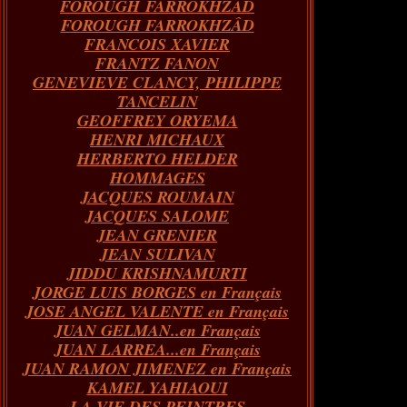
FOROUGH FARROKHZAD
FOROUGH FARROKHZÂD
FRANCOIS XAVIER
FRANTZ FANON
GENEVIEVE CLANCY, PHILIPPE
TANCELIN
GEOFFREY ORYEMA
HENRI MICHAUX
HERBERTO HELDER
HOMMAGES
JACQUES ROUMAIN
JACQUES SALOME
JEAN GRENIER
JEAN SULIVAN
JIDDU KRISHNAMURTI
JORGE LUIS BORGES en Français
JOSE ANGEL VALENTE en Français
JUAN GELMAN..en Français
JUAN LARREA...en Français
JUAN RAMON JIMENEZ en Français
KAMEL YAHIAOUI
LA VIE DES PEINTRES