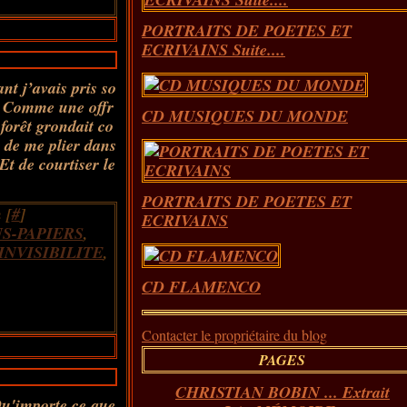
PORTRAITS DE POETES ET
ECRIVAINS Suite....
nt j’avais pris so
es Comme une offr
CD MUSIQUES DU MONDE
 forêt grondait co
 de me plier dans
Et de courtiser le
PORTRAITS DE POETES ET
 [
#
]
ECRIVAINS
S-PAPIERS
,
INVISIBILITE
,
CD FLAMENCO
Contacter le propriétaire du blog
PAGES
CHRISTIAN BOBIN ... Extrait
Qu'importe ce que