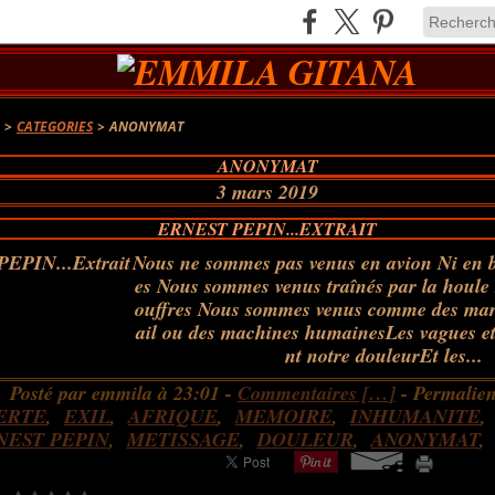
A
>
CATEGORIES
>
ANONYMAT
ANONYMAT
3 mars 2019
ERNEST PEPIN...EXTRAIT
Nous ne sommes pas venus en avion Ni en b
es Nous sommes venus traînés par la houle
ouffres Nous sommes venus comme des mar
ail ou des machines humainesLes vagues et 
nt notre douleurEt les...
Posté par emmila à 23:01 -
Commentaires [
…
]
- Permalien
ERTE
,
EXIL
,
AFRIQUE
,
MEMOIRE
,
INHUMANITE
NEST PEPIN
,
METISSAGE
,
DOULEUR
,
ANONYMAT