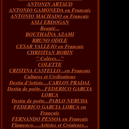
ANTONIN ARTAUD
Janvier
Février
Mars
Avril
(73)
(73)
(55)
(73)
ANTONIO GAMONEDA en Français
Janvier
Février
Mars
(100)
(54)
(43)
ANTONIO MACHADO en Français
Février
Janvier
(146)
(51)
ASLI ERDOGAN
Janvier
(124)
Beauté...
BOUTHAÏNA AZAMI
BRUNO ODILE
CESAR VALLEJO en Français
CHRISTIAN BOBIN
" Colères..."
COLETTE
CRISTINA CASTELLO...en Français
Cultures et Civilisations
Destin d'Artiste....CARLOS PRADAL
Destin de poète...FEDERICO GARCIA
LORCA
Destin de poète...PABLO NERUDA
FEDERICO GARCIA LORCA en
Français
FERNANDO PESSOA en Français
Flamenco.....Artistes et Créateurs...