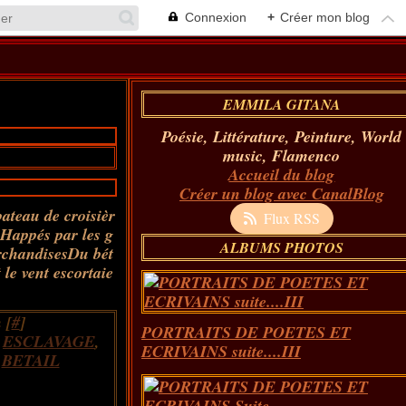
Connexion
+
Créer mon blog
EMMILA GITANA
Poésie, Littérature, Peinture, World
music, Flamenco
Accueil du blog
Créer un blog avec CanalBlog
ateau de croisièr
Flux RSS
 Happés par les g
ALBUMS PHOTOS
chandisesDu bét
le vent escortaie
 [
#
]
PORTRAITS DE POETES ET
,
ESCLAVAGE
,
ECRIVAINS suite....III
,
BETAIL