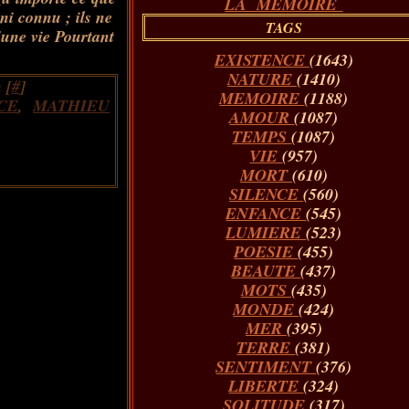
LA MÉMOIRE
ni connu ; ils ne
TAGS
une vie Pourtant
EXISTENCE
(1643)
NATURE
(1410)
 [
#
]
MEMOIRE
(1188)
CE
,
MATHIEU
AMOUR
(1087)
TEMPS
(1087)
VIE
(957)
MORT
(610)
SILENCE
(560)
ENFANCE
(545)
LUMIERE
(523)
POESIE
(455)
BEAUTE
(437)
MOTS
(435)
MONDE
(424)
MER
(395)
TERRE
(381)
SENTIMENT
(376)
LIBERTE
(324)
SOLITUDE
(317)