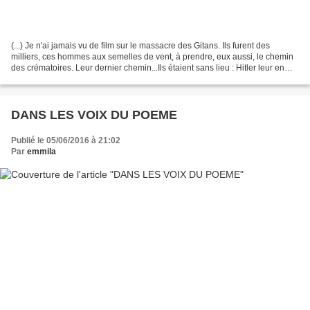
(...) Je n'ai jamais vu de film sur le massacre des Gitans. Ils furent des
milliers, ces hommes aux semelles de vent, à prendre, eux aussi, le chemin
des crématoires. Leur dernier chemin...Ils étaient sans lieu : Hitler leur en
trouva. Ils étaient sans...
DANS LES VOIX DU POEME
Publié le 05/06/2016 à 21:02
Par
emmila