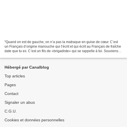
"Quand on est de gauche, on n’a pas la matraque en guise de cœur. C’est
un Français d’origine manouche qui t’écrit et qui écrit au Français de fraîche
date que tu es. C’est un fils de «brigadiste» qui se rappelle à toi. Souviens-
t’en: «Celui qui n’a pas...
Hébergé par Canalblog
Top articles
Pages
Contact
Signaler un abus
C.G.U.
Cookies et données personnelles