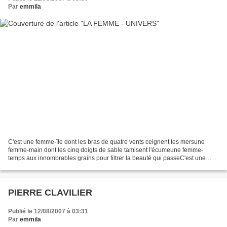
Par
emmila
C'est une femme-île dont les bras de quatre vents ceignent les mersune
femme-main dont les cinq doigts de sable tamisent l'écumeune femme-
temps aux innombrables grains pour filtrer la beauté qui passeC'est une
étroite bande virile dans l'océan qui la...
PIERRE CLAVILIER
Publié le 12/08/2007 à 03:31
Par
emmila