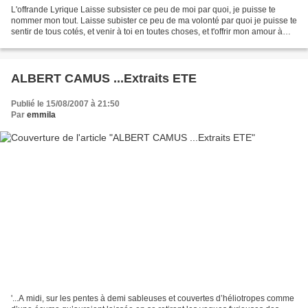
L'offrande Lyrique Laisse subsister ce peu de moi par quoi, je puisse te
nommer mon tout. Laisse subister ce peu de ma volonté par quoi je puisse te
sentir de tous cotés, et venir à toi en toutes choses, et t'offrir mon amour à
tout moment. Laisse seulement...
ALBERT CAMUS ...Extraits ETE
Publié le 15/08/2007 à 21:50
Par
emmila
'...A midi, sur les pentes à demi sableuses et couvertes d’héliotropes comme