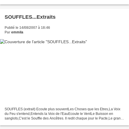
et qu'il demeure avec...
SOUFFLES...Extraits
Publié le 14/08/2007 à 18:46
Par
emmila
SOUFFLES (extrait) Ecoute plus souventLes Choses que les Etres,La Voix
du Feu s'entend,Entends la Voix de l'EauEcoute le VentLe Buisson en
sanglots,C'est le Souffle des Ancêtres. Il redit chaque jour le Pacte,Le grand
Pacte qui lie,Qui lie à la Loi notre...