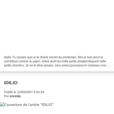
Idylle Tu voulais que je te disele secret du printemps. Moi je suis pour le
secrettout comme le sapin. Arbre dont les mille petits doigtsindiquent mille
petits chemins. Je ne te dirai jamais, mon amour,pourquoi le ruisseau coule
lentement. Mais je placerai...
IDILIO
Publié le 12/08/2007 à 02:24
Par
emmila