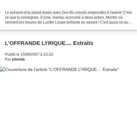
Le présent et le passé tissés avec Des fils colorés empruntés à l'avenir. C'est
ce que tu enseignes, ô lune, Hamac accroché à deux astres, Montre où
sonnent les heures de Lucifer Loupe brillante du savant ! C'est aussi ce que
rugissent les cymbales d'or...
L'OFFRANDE LYRIQUE.... Extraits
Publié le 15/08/2007 à 23:22
Par
emmila