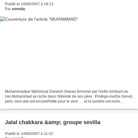
Publié le 14/08/2007 à 18:13
Par
emmila
Muhammadpar Mahmoud Darwich Oiseau terrorisé par l'enfer tombant du
ciel,Muhammad se niche dans l'étreinte de son père : Protège-moiDe l'envol,
père, mon aile est encorePetite pour le vent . . . et la lumière est noire
MuhammadVoudrait rentrer à la maison,Sans...
Jalal chakkara &amp; groupe sevilla
Publié le 14/08/2007 à 11:31