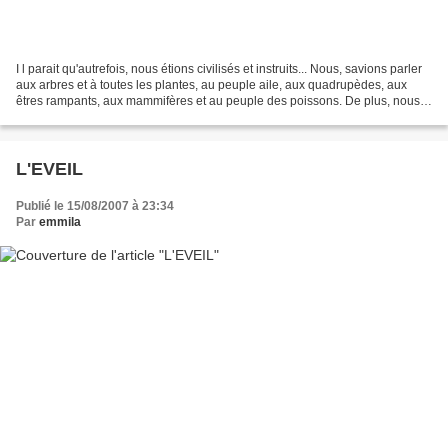
I l parait qu'autrefois, nous étions civilisés et instruits... Nous, savions parler
aux arbres et à toutes les plantes, au peuple aile, aux quadrupèdes, aux
êtres rampants, aux mammifères et au peuple des poissons. De plus, nous
êtions tous capables de...
L'EVEIL
Publié le 15/08/2007 à 23:34
Par
emmila