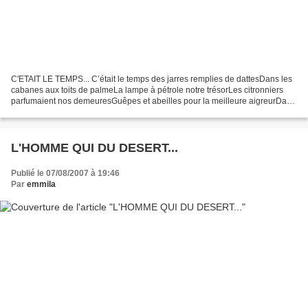
C'ETAIT LE TEMPS... C’était le temps des jarres remplies de dattesDans les
cabanes aux toits de palmeLa lampe à pétrole notre trésorLes citronniers
parfumaient nos demeuresGuêpes et abeilles pour la meilleure aigreurDans
les treilles se confondaient raisins...
L'HOMME QUI DU DESERT...
Publié le 07/08/2007 à 19:46
Par
emmila