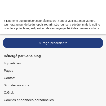
« L’homme qui du désert connaît le secret nepeut vieillirLa mort viendra,
tournera autour de la dunepuis repartira.Le jour sera sévère, mais la nuitne
troublera point le regard profond de cevisage qui bâtit des demeures dans la
patience.De ses mains,...
< Page précédente
Hébergé par Canalblog
Top articles
Pages
Contact
Signaler un abus
C.G.U.
Cookies et données personnelles