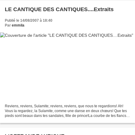
LE CANTIQUE DES CANTIQUES....Extraits
Publié le 14/08/2007 à 18:40
Par
emmila
Reviens, reviens, Sulamite; reviens, reviens, que nous te regardions! Ah!
Vous la regardez, la Sulamite, comme une danse en deux chœurs! Que tes
pieds sont beaux dans tes sandales, fille de prince!La courbe de tes flancs
est comme un collier, œuvre des...