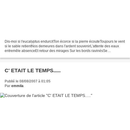
Dis-moi si l'eucalyptus endurcitTon écorce si la pierre écouteToujours le vent
si le sable retientNos demeures dans l'ardent souvenirL'attente des eaux
entremêle absenceEt retour des mirages Sur les bords ravinésSe
dessèchent les ans comme figuiers avares...
C' ETAIT LE TEMPS.....
Publié le 08/08/2007 à 01:05
Par
emmila