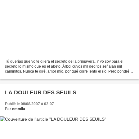
Tú querías que yo te dijera el secreto de la primavera. Y yo soy para el
secreto lo mismo que es el abeto. Árbol cuyos mil deditos señalan mil
caminitos. Nunca te diré, amor mío, por qué corre lento el río. Pero pondré
en mi voz estancada el cielo ceniza...
LA DOULEUR DES SEUILS
Publié le 08/08/2007 à 02:07
Par
emmila