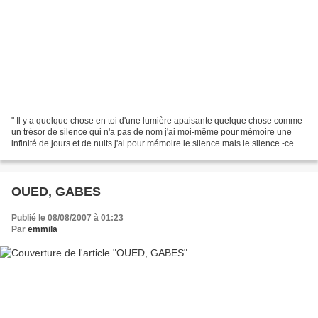
" Il y a quelque chose en toi d'une lumière apaisante quelque chose comme
un trésor de silence qui n'a pas de nom j'ai moi-même pour mémoire une
infinité de jours et de nuits j'ai pour mémoire le silence mais le silence -ce
qu'il laisse entendre - est-il...
OUED, GABES
Publié le 08/08/2007 à 01:23
Par
emmila