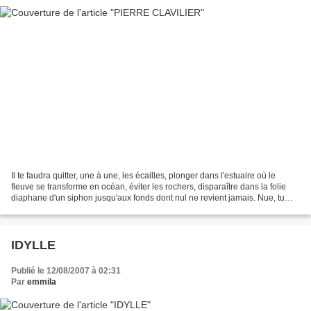
Il te faudra quitter, une à une, les écailles, plonger dans l'estuaire où le
fleuve se transforme en océan, éviter les rochers, disparaître dans la folie
diaphane d'un siphon jusqu'aux fonds dont nul ne revient jamais. Nue, tu
sentiras les algues t'envelopper...
IDYLLE
Publié le 12/08/2007 à 02:31
Par
emmila