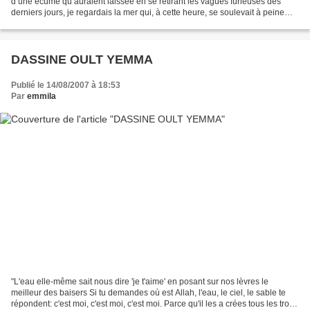
d’une écume qu’auraient laissée en se retirant les vagues furieuses des
derniers jours, je regardais la mer qui, à cette heure, se soulevait à peine
d’un mouvement épuisé et...
DASSINE OULT YEMMA
Publié le 14/08/2007 à 18:53
Par
emmila
"L'eau elle-même sait nous dire 'je t'aime' en posant sur nos lèvres le
meilleur des baisers Si tu demandes où est Allah, l'eau, le ciel, le sable te
répondent: c'est moi, c'est moi, c'est moi. Parce qu'il les a crées tous les trois