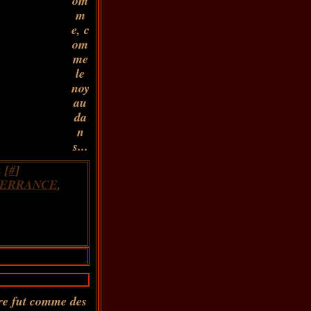
om
m
e, c
om
me
le
noy
au
da
n
s...
 [
#
]
ERRANCE
,
re fut comme des