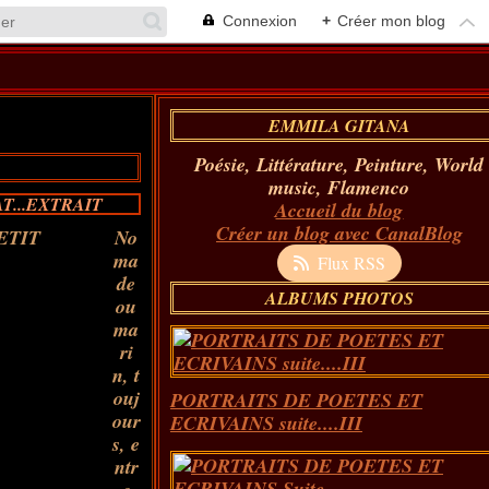
Connexion
+
Créer mon blog
EMMILA GITANA
Poésie, Littérature, Peinture, World
music, Flamenco
T...EXTRAIT
Accueil du blog
Créer un blog avec CanalBlog
No
ma
Flux RSS
de
ALBUMS PHOTOS
ou
ma
ri
n, t
ouj
PORTRAITS DE POETES ET
our
ECRIVAINS suite....III
s, e
ntr