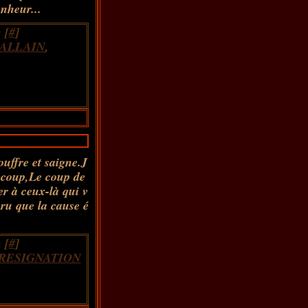
nheur...
 [
#
]
 ALLAIN
,
ouffre et saigne.J
er coup,Le coup de
er à ceux-là qui v
cru que la cause é
 [
#
]
RESIGNATION