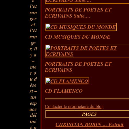
e
l’ét
PORTRAITS DE POETES ET
ran
ECRIVAINS Suite....
ger
et
l’ét
ran
CD MUSIQUES DU MONDE
ge
r, il
y a
–
PORTRAITS DE POETES ET
me
ECRIVAINS
r o
u d
ése
rt –
CD FLAMENCO
un
esp
Contacter le propriétaire du blog
ace
PAGES
dél
iné
CHRISTIAN BOBIN ... Extrait
é p