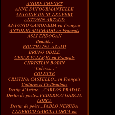
ANDRE CHENET
Janvier
Février
Juillet
Mars
Avril
Août
Juin
Mai
(82)
(84)
(76)
(40)
(65)
(72)
(68)
(60)
ANNE DUFOURMANTELLE
Janvier
Février
Juillet
Mars
Avril
Juin
Mai
(89)
(65)
(62)
(66)
(31)
(70)
(86)
ANTOINE DE ST EXUPERY
Janvier
Février
Mars
Avril
Juin
Mai
(97)
(26)
(59)
(66)
(67)
(66)
ANTONIN ARTAUD
Janvier
Février
Mars
Avril
(73)
(73)
(55)
(73)
ANTONIO GAMONEDA en Français
Janvier
Février
Mars
(100)
(54)
(43)
ANTONIO MACHADO en Français
Février
Janvier
(146)
(51)
ASLI ERDOGAN
Janvier
(124)
Beauté...
BOUTHAÏNA AZAMI
BRUNO ODILE
CESAR VALLEJO en Français
CHRISTIAN BOBIN
" Colères..."
COLETTE
CRISTINA CASTELLO...en Français
Cultures et Civilisations
Destin d'Artiste....CARLOS PRADAL
Destin de poète...FEDERICO GARCIA
LORCA
Destin de poète...PABLO NERUDA
FEDERICO GARCIA LORCA en