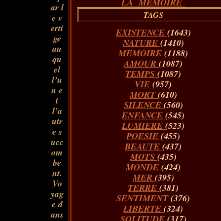
LA MÉMOIRE
ar l
TAGS
e v
erti
EXISTENCE
(1643)
ge
NATURE
(1410)
au
MEMOIRE
(1188)
qu
AMOUR
(1087)
el
TEMPS
(1087)
l’u
VIE
(957)
n e
MORT
(610)
t
SILENCE
(560)
l’a
ENFANCE
(545)
utr
LUMIERE
(523)
e s
POESIE
(455)
ucc
BEAUTE
(437)
om
MOTS
(435)
be
MONDE
(424)
nt.
MER
(395)
Vo
TERRE
(381)
yag
SENTIMENT
(376)
e d
LIBERTE
(324)
ans
SOLITUDE
(317)