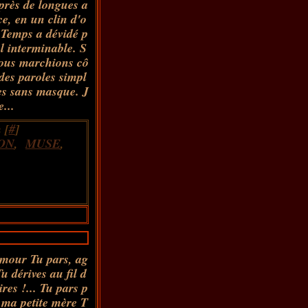
après de longues a
e, en un clin d'o
u Temps a dévidé p
l interminable. S
nous marchions cô
 des paroles simpl
ges sans masque. J
e...
 [
#
]
ON
,
MUSE
,
amour Tu pars, ag
u dérives au fil d
res !... Tu pars p
, ma petite mère T