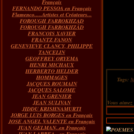
Français
FERNANDO PESSOA en Français
Flamenco.....Artistes et Créateurs...
FOROUGH FARROKHZAD
FOROUGH FARROKHZÂD
FRANCOIS XAVIER
FRANTZ FANON
GENEVIEVE CLANCY, PHILIPPE
TANCELIN
GEOFFREY ORYEMA
HENRI MICHAUX
HERBERTO HELDER
HOMMAGES
Tags:
JACQUES ROUMAIN
JACQUES SALOME
JEAN GRENIER
JEAN SULIVAN
Vous aimez
JIDDU KRISHNAMURTI
JORGE LUIS BORGES en Français
JOSE ANGEL VALENTE en Français
JUAN GELMAN..en Français
JUAN LARREA...en Français