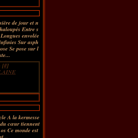
sière de jour et n
chaloupés Entre s
s Longues envolée
nfinies Sur asph
rose Se pose sur l
te...
 [
#
]
LAINE
cle A la kermesse
s du cœur tiennent
s os Ce monde est
t...