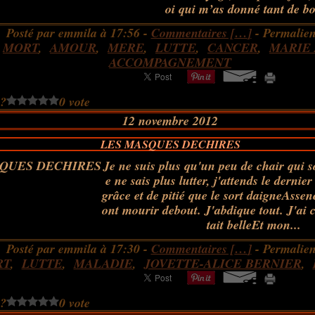
oi qui m’as donné tant de bo
Posté par emmila à 17:56 -
Commentaires [
…
]
- Permalien
:
MORT
,
AMOUR
,
MERE
,
LUTTE
,
CANCER
,
MARIE
ACCOMPAGNEMENT
 ?
0 vote
12 novembre 2012
LES MASQUES DECHIRES
Je ne suis plus qu'un peu de chair qui s
e ne sais plus lutter, j'attends le derni
grâce et de pitié que le sort daigneAssen
ont mourir debout. J'abdique tout. J'ai 
tait belleEt mon...
Posté par emmila à 17:30 -
Commentaires [
…
]
- Permalien
RT
,
LUTTE
,
MALADIE
,
JOVETTE-ALICE BERNIER
,
 ?
0 vote