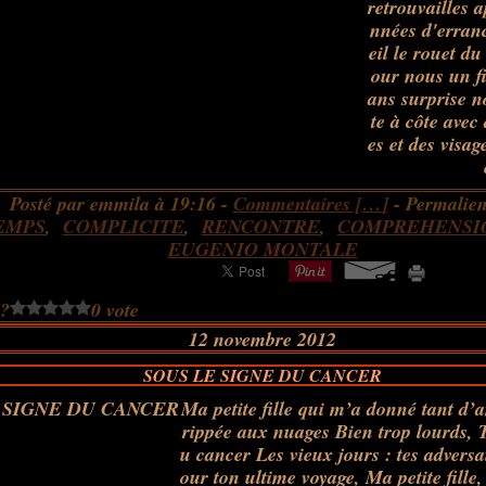
retrouvailles 
nnées d'erranc
eil le rouet d
our nous un fi
ans surprise 
te à côte avec
es et des visa
Posté par emmila à 19:16 -
Commentaires [
…
]
- Permalien
EMPS
,
COMPLICITE
,
RENCONTRE
,
COMPREHENSI
EUGENIO MONTALE
 ?
0 vote
12 novembre 2012
SOUS LE SIGNE DU CANCER
Ma petite fille qui m’a donné tant d’
rippée aux nuages Bien trop lourds, T
u cancer Les vieux jours : tes adversai
our ton ultime voyage, Ma petite fille