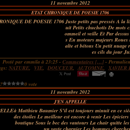
11 novembre 2012
ETAT CHRONIQUE DE POESIE 1706
Juste petits pas pressés A la li
uit Petits chuchotis De mots 
ommeil et veille Et Par dessu
s En moteurs majeurs Roues i
alte et bétons Un petit nuage 
es cils du jour Jus
Posté par emmila à 23:25 -
Commentaires [
…
]
- Permalien
ags:
NATURE
,
VIE
,
DOUCEUR
,
AUTOMNE
,
XAVIER 
 ?
0 vote
11 novembre 2012
J'EN APPELLE
à Matthieu Baumier S’il est toujours minuit en ce siè
des étoiles Le meilleur est encore à venir Les épicier
boutique Sous le bec des vautours La chair quitte le
un vaste charnier Les hommes cherchen