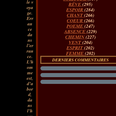
le v
RÊVE
(295)
oya
ESPOIR
(284)
ge.
CHANT
(266)
Err
COEUR
(266)
an
POEME
(247)
ce
ABSENCE
(229)
da
CHEMIN
(227)
ns
VENT
(204)
l’er
ESPRIT
(202)
ran
FEMME
(202)
ce.
DERNIERS COMMENTAIRES
L’h
om
me
est,
d’a
bor
d,
da
ns
l’h