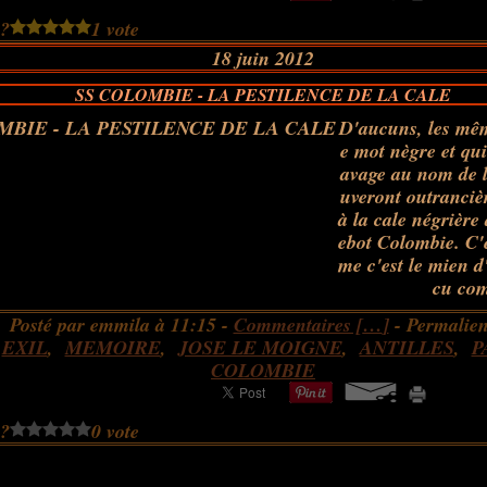
 ?
1 vote
18 juin 2012
SS COLOMBIE - LA PESTILENCE DE LA CALE
D'aucuns, les mêm
e mot nègre et qui
avage au nom de l
uveront outrancièr
à la cale négrière
ebot Colombie. C'e
me c'est le mien d
cu com
Posté par emmila à 11:15 -
Commentaires [
…
]
- Permalien
:
EXIL
,
MEMOIRE
,
JOSE LE MOIGNE
,
ANTILLES
,
P
COLOMBIE
 ?
0 vote