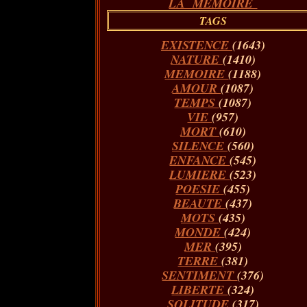
LA MÉMOIRE
TAGS
EXISTENCE
(1643)
NATURE
(1410)
MEMOIRE
(1188)
AMOUR
(1087)
TEMPS
(1087)
VIE
(957)
MORT
(610)
SILENCE
(560)
ENFANCE
(545)
LUMIERE
(523)
POESIE
(455)
BEAUTE
(437)
MOTS
(435)
MONDE
(424)
MER
(395)
TERRE
(381)
SENTIMENT
(376)
LIBERTE
(324)
SOLITUDE
(317)