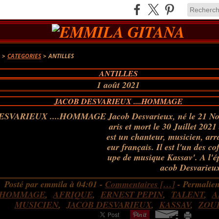
A
>
CATEGORIES
>
ANTILLES
ANTILLES
1 août 2021
JACOB DESVARIEUX ....HOMMAGE
Jacob Desvarieux, né le 21 N
aris et mort le 30 Juillet 2021
est un chanteur, musicien, arr
eur français. Il est l'un des c
upe de musique Kassav'. A l'é
acob Desvarieux
Posté par emmila à 04:01 -
Commentaires [
…
]
- Permalien
HOMMAGE
,
AFRIQUE
,
ERNEST PEPIN
,
TALENT
,
A
MUSICIEN
,
JACOB DESVARIEUX
,
KASSAV
,
ZOU