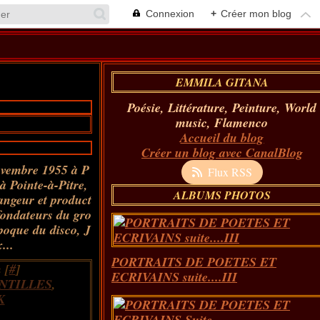
Connexion
+
Créer mon blog
EMMILA GITANA
Poésie, Littérature, Peinture, World
music, Flamenco
Accueil du blog
Créer un blog avec CanalBlog
ovembre 1955 à P
Flux RSS
 à Pointe-à-Pitre,
ALBUMS PHOTOS
angeur et product
ofondateurs du gro
poque du disco, J
...
PORTRAITS DE POETES ET
 [
#
]
ECRIVAINS suite....III
NTILLES
,
K