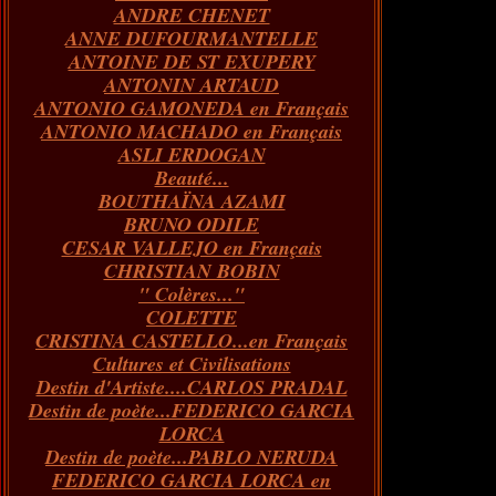
ANDRE CHENET
Janvier
Février
Juillet
Mars
Avril
Août
Juin
Mai
(82)
(84)
(76)
(40)
(65)
(72)
(68)
(60)
ANNE DUFOURMANTELLE
Janvier
Février
Juillet
Mars
Avril
Juin
Mai
(89)
(65)
(62)
(66)
(31)
(70)
(86)
ANTOINE DE ST EXUPERY
Janvier
Février
Mars
Avril
Juin
Mai
(97)
(26)
(59)
(66)
(67)
(66)
ANTONIN ARTAUD
Janvier
Février
Mars
Avril
(73)
(73)
(55)
(73)
ANTONIO GAMONEDA en Français
Janvier
Février
Mars
(100)
(54)
(43)
ANTONIO MACHADO en Français
Février
Janvier
(146)
(51)
ASLI ERDOGAN
Janvier
(124)
Beauté...
BOUTHAÏNA AZAMI
BRUNO ODILE
CESAR VALLEJO en Français
CHRISTIAN BOBIN
" Colères..."
COLETTE
CRISTINA CASTELLO...en Français
Cultures et Civilisations
Destin d'Artiste....CARLOS PRADAL
Destin de poète...FEDERICO GARCIA
LORCA
Destin de poète...PABLO NERUDA
FEDERICO GARCIA LORCA en