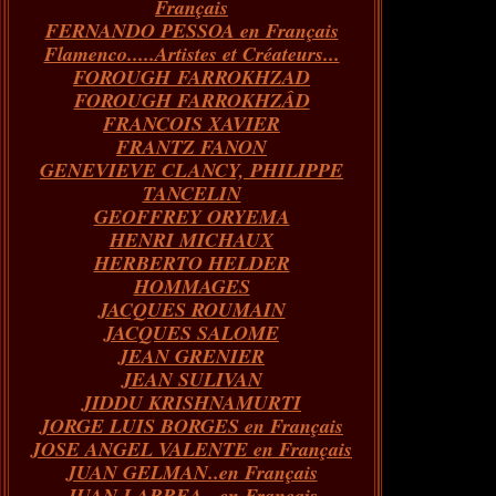
Français
FERNANDO PESSOA en Français
Flamenco.....Artistes et Créateurs...
FOROUGH FARROKHZAD
FOROUGH FARROKHZÂD
FRANCOIS XAVIER
FRANTZ FANON
GENEVIEVE CLANCY, PHILIPPE
TANCELIN
GEOFFREY ORYEMA
HENRI MICHAUX
HERBERTO HELDER
HOMMAGES
JACQUES ROUMAIN
JACQUES SALOME
JEAN GRENIER
JEAN SULIVAN
JIDDU KRISHNAMURTI
JORGE LUIS BORGES en Français
JOSE ANGEL VALENTE en Français
JUAN GELMAN..en Français
JUAN LARREA...en Français