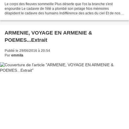
Le corps des fleuves sommeille Plus déserte que l'os la branche s'est
engourdie Le cadavre de l'été a plombé son pelage Nos mémoires
dilapident le cadavre des humains Indifférence des actes du ciel Et de nos
mondes couvant trop de plaies! Morte morte...
ARMENIE, VOYAGE EN ARMENIE &
POEMES...Extrait
Publié le 29/06/2016 à 20:54
Par
emmila