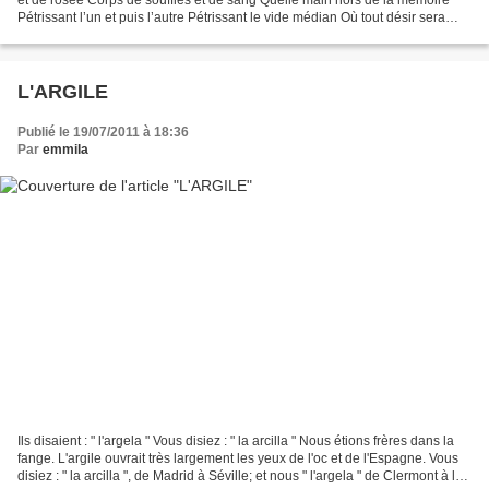
Pétrissant l’un et puis l’autre Pétrissant le vide médian Où tout désir sera
échange Qui est brisé sera...
L'ARGILE
Publié le 19/07/2011 à 18:36
Par
emmila
Ils disaient : " l'argela " Vous disiez : " la arcilla " Nous étions frères dans la
fange. L'argile ouvrait très largement les yeux de l'oc et de l'Espagne. Vous
disiez : " la arcilla ", de Madrid à Séville; et nous " l'argela " de Clermont à la