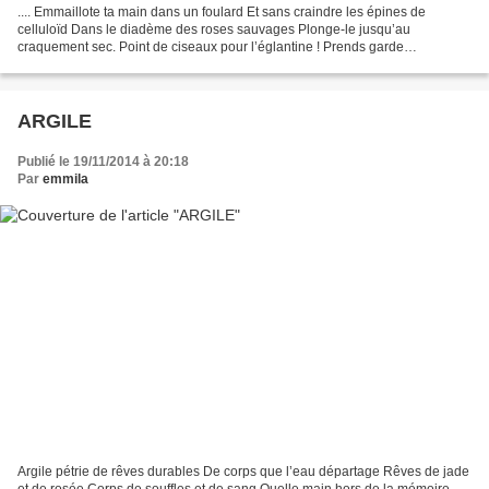
.... Emmaillote ta main dans un foulard Et sans craindre les épines de
celluloïd Dans le diadème des roses sauvages Plonge-le jusqu’au
craquement sec. Point de ciseaux pour l’églantine ! Prends garde
cependant, un rien la défeuille – Copeaux de rose –...
ARGILE
Publié le 19/11/2014 à 20:18
Par
emmila
Argile pétrie de rêves durables De corps que l’eau départage Rêves de jade
et de rosée Corps de souffles et de sang Quelle main hors de la mémoire