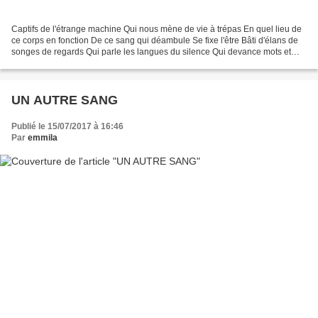
Captifs de l'étrange machine Qui nous mène de vie à trépas En quel lieu de
ce corps en fonction De ce sang qui déambule Se fixe l'être Bâti d'élans de
songes de regards Qui parle les langues du silence Qui devance mots et
pensées? Qui prononce notre mort...
UN AUTRE SANG
Publié le 15/07/2017 à 16:46
Par
emmila