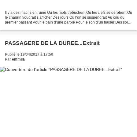
Il y a des matins en ruine Où les mots trébuchent Où les clefs se dérobent Où
le chagrin voudrait s’afficher Des jours Où l’on se suspendrait Au cou du
premier passant Pour le pain d’une parole Pour le son d’un baiser Des soirs
Où le cœur s’ensable Où...
PASSAGERE DE LA DUREE...Extrait
Publié le 19/04/2017 à 17:50
Par
emmila