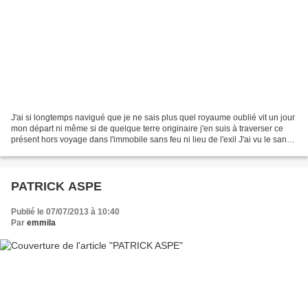
J'ai si longtemps navigué que je ne sais plus quel royaume oublié vit un jour
mon départ ni même si de quelque terre originaire j'en suis à traverser ce
présent hors voyage dans l'immobile sans feu ni lieu de l'exil J'ai vu le sang
couler des pierres...
PATRICK ASPE
Publié le 07/07/2013 à 10:40
Par
emmila