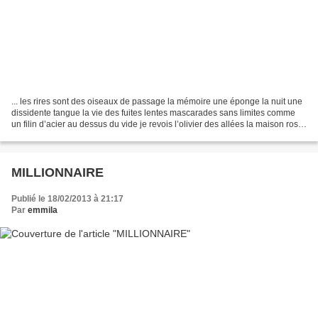
... les rires sont des oiseaux de passage la mémoire une éponge la nuit une
dissidente tangue la vie des fuites lentes mascarades sans limites comme
un filin d’acier au dessus du vide je revois l’olivier des allées la maison rose
sous les cyprès les grands...
MILLIONNAIRE
Publié le 18/02/2013 à 21:17
Par
emmila