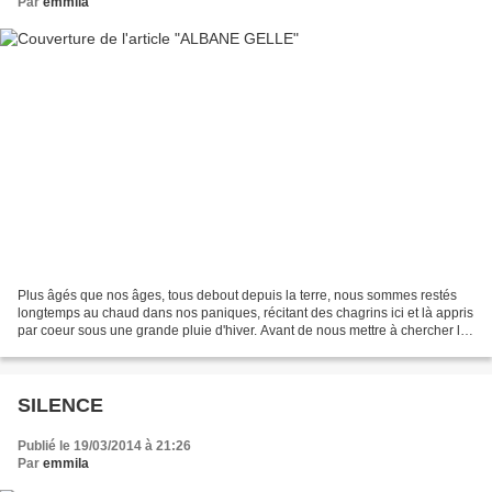
Par
emmila
Plus âgés que nos âges, tous debout depuis la terre, nous sommes restés
longtemps au chaud dans nos paniques, récitant des chagrins ici et là appris
par coeur sous une grande pluie d'hiver. Avant de nous mettre à chercher le
soleil, et ses fraîcheurs,...
SILENCE
Publié le 19/03/2014 à 21:26
Par
emmila