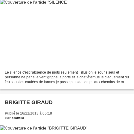
Le silence c'est l'absence de mots seulement l' illusion je souris seul et
personne ne parle le vent grippe la porte et le chat éternue le claquement du
feu sous les coulées de larmes je passe plus de temps aux chemins de ma
tête aux rires des absents...
BRIGITTE GIRAUD
Publié le 16/12/2013 à 05:18
Par
emmila