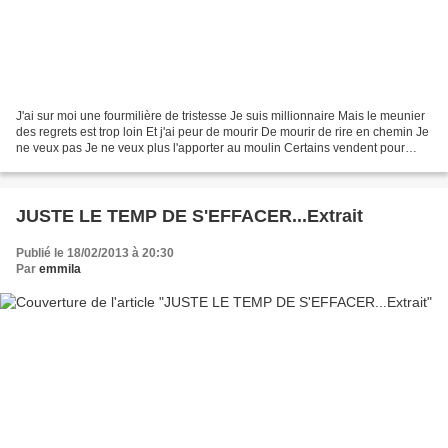
J'ai sur moi une fourmilière de tristesse Je suis millionnaire Mais le meunier
des regrets est trop loin Et j'ai peur de mourir De mourir de rire en chemin Je
ne veux pas Je ne veux plus l'apporter au moulin Certains vendent pour
vivre Le gros de leur...
JUSTE LE TEMP DE S'EFFACER...Extrait
Publié le 18/02/2013 à 20:30
Par
emmila