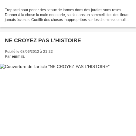
Trop tard pour porter des seaux de larmes dans des jardins sans roses.
Donner à la chose la main endolorie, saisir dans un sommeil clos des fleurs
jamais écloses. Cueillir des choses inappropriées sur les chemins de nulle
part, s’abandonner à un chagrin...
NE CROYEZ PAS L'HISTOIRE
Publié le 08/06/2012 à 21:22
Par
emmila