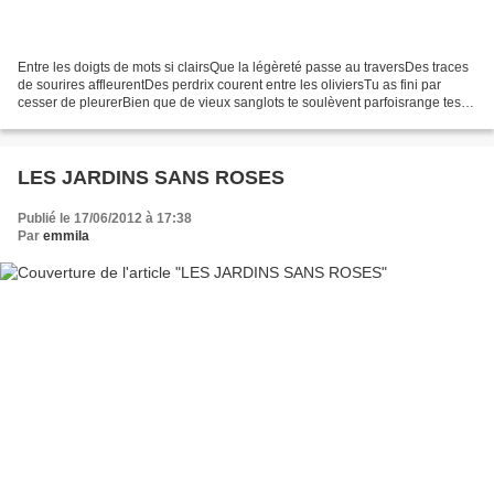
Entre les doigts de mots si clairsQue la légèreté passe au traversDes traces
de sourires affleurentDes perdrix courent entre les oliviersTu as fini par
cesser de pleurerBien que de vieux sanglots te soulèvent parfoisrange tes
épaules dans le calmeet qu'importe...
LES JARDINS SANS ROSES
Publié le 17/06/2012 à 17:38
Par
emmila