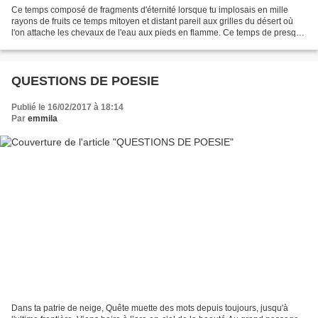
Ce temps composé de fragments d'éternité lorsque tu implosais en mille
rayons de fruits ce temps mitoyen et distant pareil aux grilles du désert où
l'on attache les chevaux de l'eau aux pieds en flamme. Ce temps de presque
rien où tu vivais de fines embrasures...
QUESTIONS DE POESIE
Publié le 16/02/2017 à 18:14
Par
emmila
Dans ta patrie de neige, Quête muette des mots depuis toujours, jusqu'à