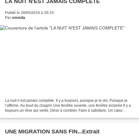
LA NUIT N'EST JAMAIS COMPLETE
Publié le 28/05/2016 à 20:15
Par
emmila
La nuit n’est jamais complète. Il y a toujours, puisque je le dis, Puisque je
l’affirme, Au bout du chagrin Une fenêtre ouverte, une fenêtre éclairée Il y a
toujours un rêve qui veille, Désir à combler, Faim à satisfaire, Un cœur
généreux, Une main tendue,...
UNE MIGRATION SANS FIN...Extrait