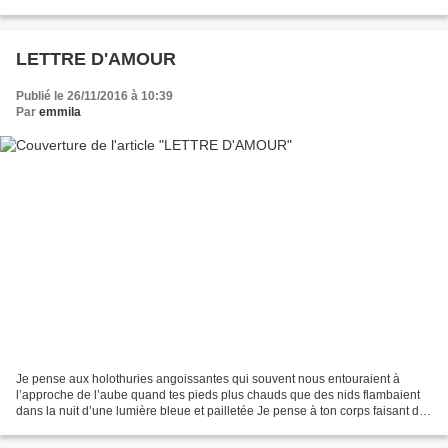
carapace vide une cuirasse d’insecte craquant...
LETTRE D'AMOUR
Publié le 26/11/2016 à 10:39
Par
emmila
Je pense aux holothuries angoissantes qui souvent nous entouraient à
l’approche de l’aube quand tes pieds plus chauds que des nids flambaient
dans la nuit d’une lumière bleue et pailletée Je pense à ton corps faisant du
lit le ciel et les montagnes suprêmes...