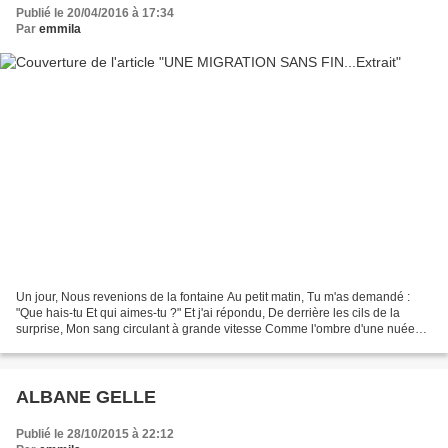
Publié le 20/04/2016 à 17:34
Par
emmila
Un jour, Nous revenions de la fontaine Au petit matin, Tu m'as demandé :
"Que hais-tu Et qui aimes-tu ?" Et j'ai répondu, De derrière les cils de la
surprise, Mon sang circulant à grande vitesse Comme l'ombre d'une nuée
d'étourneaux : "Je déteste le départ...
ALBANE GELLE
Publié le 28/10/2015 à 22:12