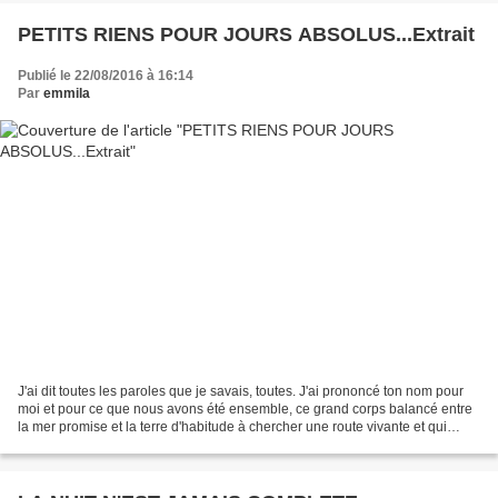
PETITS RIENS POUR JOURS ABSOLUS...Extrait
Publié le 22/08/2016 à 16:14
Par
emmila
J'ai dit toutes les paroles que je savais, toutes. J'ai prononcé ton nom pour
moi et pour ce que nous avons été ensemble, ce grand corps balancé entre
la mer promise et la terre d'habitude à chercher une route vivante et qui
parle pour nous. Mais nous...