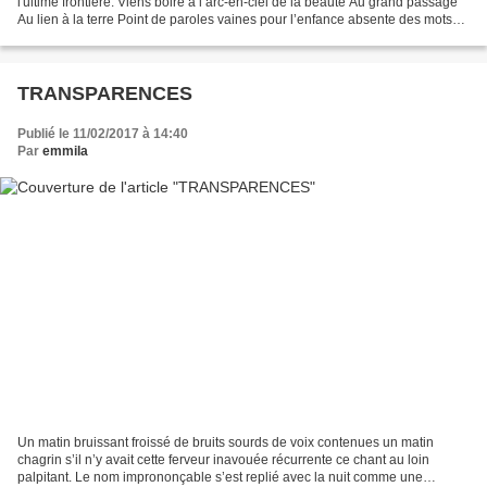
l'ultime frontière. Viens boire à l’arc-en-ciel de la beauté Au grand passage
Au lien à la terre Point de paroles vaines pour l’enfance absente des mots
Natale est la lumière Silencieuse...
TRANSPARENCES
Publié le 11/02/2017 à 14:40
Par
emmila
Un matin bruissant froissé de bruits sourds de voix contenues un matin
chagrin s’il n’y avait cette ferveur inavouée récurrente ce chant au loin
palpitant. Le nom imprononçable s’est replié avec la nuit comme une