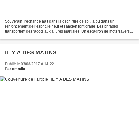
Souverain, l’échange naît dans la déchirure de soi, là où dans un
renfoncement de l’esprit, le neuf et l’ancien font orage. Les phrases
transportent des fagots aux allures martiales. Un escadron de mots traverse
le brouillard des plaines matinales avant...
IL Y A DES MATINS
Publié le 03/08/2017 à 14:22
Par
emmila