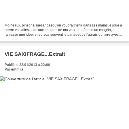
Moineaux, pinsons, mésangesqu'on voudrait tenir dans ses mains,je joue à
suivre vos ailesjusqu'aux brisures de ma voix. Je dépose un chagrin,je
ramasse une idée,je regrette souvent le partageque j'aurais dû faire avec
vous. Je vous oublie par habitude,un...
VIE SAXIFRAGE...Extrait
Publié le 22/01/2013 à 22:00
Par
emmila