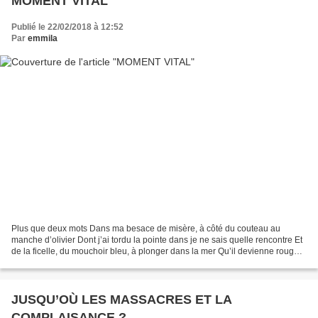
MOMENT VITAL
Publié le 22/02/2018 à 12:52
Par
emmila
Plus que deux mots Dans ma besace de misère, à côté du couteau au
manche d’olivier Dont j’ai tordu la pointe dans je ne sais quelle rencontre Et
de la ficelle, du mouchoir bleu, à plonger dans la mer Qu’il devienne rouge
De ces hontes dont nous détournons...
JUSQU’OÙ LES MASSACRES ET LA
COMPLAISANCE ?