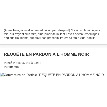
(Après Nice, la lucidité permettrait un peu d'espoir!) "Il était un homme, une
fois, qui n'ayant plus faim, plus jamais faim, tant il avait dévoré d'héritages,
englouti d'aliments, appauvri son prochain, trouva sa table vide, son lit
désert, sa femme...
REQUÊTE EN PARDON A L'HOMME NOIR
Publié le 11/05/2016 à 23:15
Par
emmila