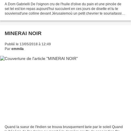
A Dom Gabrielli De l'oignon cru de l'huile d'olive du pain et une pincée de
sel tel est ton repas aujourd'hui succulent en ces jours de disette et tu te
souviensd'une colline devant Jérusalemoù un petit chevrier te souriaitassis
sur un rocher sous le...
MINERAI NOIR
Publié le 13/05/2018 à 12:49
Par
emmila
Quand la sueur de l'Indien se trouva brusquement tarie par le soleil Quand