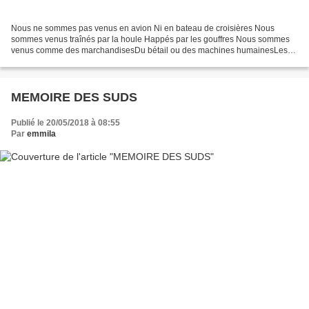
Nous ne sommes pas venus en avion Ni en bateau de croisières Nous
sommes venus traînés par la houle Happés par les gouffres Nous sommes
venus comme des marchandisesDu bétail ou des machines humainesLes
vagues et le vent escortaient notre douleurEt les...
MEMOIRE DES SUDS
Publié le 20/05/2018 à 08:55
Par
emmila