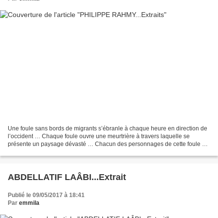
Une foule sans bords de migrants s’ébranle à chaque heure en direction de
l’occident … Chaque foule ouvre une meurtrière à travers laquelle se
présente un paysage dévasté … Chacun des personnages de cette foule a
son propre texte à chanter, mais il est...
ABDELLATIF LAÂBI...Extrait
Publié le 09/05/2017 à 18:41
Par
emmila