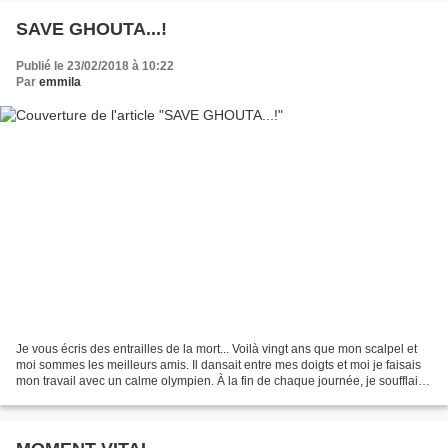
SAVE GHOUTA...!
Publié le 23/02/2018 à 10:22
Par
emmila
Je vous écris des entrailles de la mort... Voilà vingt ans que mon scalpel et
moi sommes les meilleurs amis. Il dansait entre mes doigts et moi je faisais
mon travail avec un calme olympien. À la fin de chaque journée, je soufflais
au creux de son oreille...