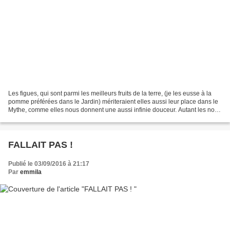
Les figues, qui sont parmi les meilleurs fruits de la terre, (je les eusse à la
pomme préférées dans le Jardin) mériteraient elles aussi leur place dans le
Mythe, comme elles nous donnent une aussi infinie douceur. Autant les noix
semblent contenir de...
FALLAIT PAS !
Publié le 03/09/2016 à 21:17
Par
emmila