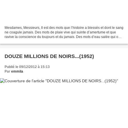
Mesdames, Messieurs, Il est des mots que l’histoire a blessés et dont le sang
ne coagule jamais. Des mots de plaie vive qui suinte d’amertume et que
ravive la conscience du toujours et du jamais. Des mots d’eau salée qui ont
poussé à l’ombre de l’arbre...
DOUZE MILLIONS DE NOIRS...(1952)
Publié le 09/12/2012 à 15:13
Par
emmila