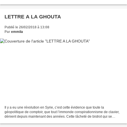
est dur de lutter. Cela vaut pour nombre de sujets...
LETTRE A LA GHOUTA
Publié le 26/02/2018 à 13:08
Par
emmila
Il y a eu une révolution en Syrie, c’est cette évidence que toute la
géopolitique de comptoir, que tout l’immonde conspirationnisme de clavier,
dénient depuis maintenant des années. Cette lâcheté de bistrot qui se
répand sans mal du sommet de l’État jusqu’au...