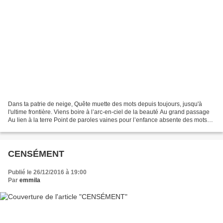
Dans ta patrie de neige, Quête muette des mots depuis toujours, jusqu'à
l'ultime frontière. Viens boire à l’arc-en-ciel de la beauté Au grand passage
Au lien à la terre Point de paroles vaines pour l’enfance absente des mots
Natale est la lumière Silencieuse...
CENSÉMENT
Publié le 26/12/2016 à 19:00
Par
emmila