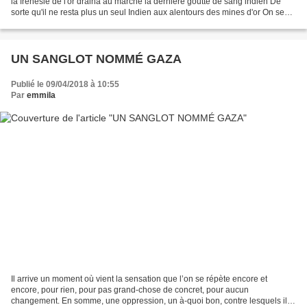
la frénésie de l'or draina au marché la dernière goutte de sang indien De
sorte qu'il ne resta plus un seul Indien aux alentours des mines d'or On se
tourna vers le fleuve musculaire...
UN SANGLOT NOMMÉ GAZA
Publié le 09/04/2018 à 10:55
Par
emmila
Il arrive un moment où vient la sensation que l’on se répète encore et
encore, pour rien, pour pas grand-chose de concret, pour aucun
changement. En somme, une oppression, un à-quoi bon, contre lesquels il