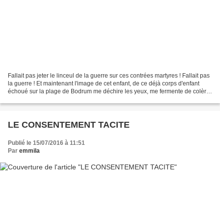
Fallait pas jeter le linceul de la guerre sur ces contrées martyres ! Fallait pas
la guerre ! Et maintenant l'image de cet enfant, de ce déjà corps d'enfant
échoué sur la plage de Bodrum me déchire les yeux, me fermente de colère.
Je suis en colère, je...
LE CONSENTEMENT TACITE
Publié le 15/07/2016 à 11:51
Par
emmila