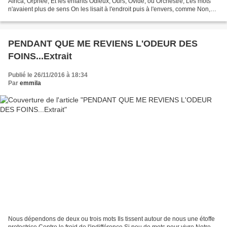
Africa, Orphée, Et les enfants Odieux, Ours, Ovide, ou Orchestre, Les mots
n'avaient plus de sens On les lisait à l'endroit puis à l'envers, comme Non,
puis on disait que Non...
PENDANT QUE ME REVIENS L'ODEUR DES
FOINS...Extrait
Publié le 26/11/2016 à 18:34
Par
emmila
Nous dépendons de deux ou trois mots Ils tissent autour de nous une étoffe
protectrice Contre le froid de l'indifférence Si peu de mots pour vivre Notre