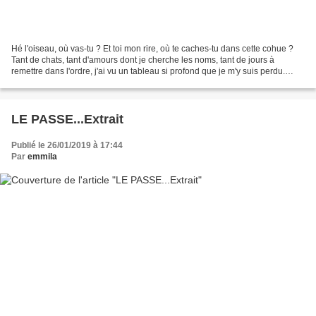
Hé l'oiseau, où vas-tu ? Et toi mon rire, où te caches-tu dans cette cohue ?
Tant de chats, tant d'amours dont je cherche les noms, tant de jours à
remettre dans l'ordre, j'ai vu un tableau si profond que je m'y suis perdu.
Manque de perspective ? Depuis...
LE PASSE...Extrait
Publié le 26/01/2019 à 17:44
Par
emmila