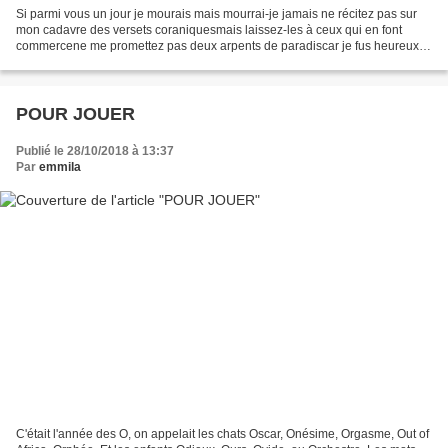
Si parmi vous un jour je mourais mais mourrai-je jamais ne récitez pas sur
mon cadavre des versets coraniquesmais laissez-les à ceux qui en font
commercene me promettez pas deux arpents de paradiscar je fus heureux
sur un seul arpent de terre. Ne consommez...
POUR JOUER
Publié le 28/10/2018 à 13:37
Par
emmila
C'était l'année des O, on appelait les chats Oscar, Onésime, Orgasme, Out of