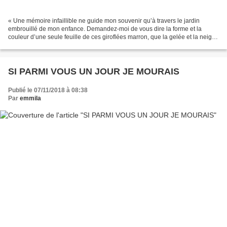
« Une mémoire infaillible ne guide mon souvenir qu’à travers le jardin
embrouillé de mon enfance. Demandez-moi de vous dire la forme et la
couleur d’une seule feuille de ces giroflées marron, que la gelée et la neige
confisaient, chaque hiver, dans le...
SI PARMI VOUS UN JOUR JE MOURAIS
Publié le 07/11/2018 à 08:38
Par
emmila