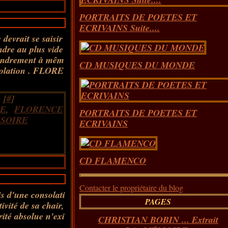
PORTRAITS DE POETES ET
ECRIVAINS Suite....
 devrait se saisir
ndre au plus vide
 tendrement à mêm
CD MUSIQUES DU MONDE
nsolation . FLORE
 [
#
]
E
,
FLORENCE
PORTRAITS DE POETES ET
ISOIRE
ECRIVAINS
CD FLAMENCO
Contacter le propriétaire du blog
is d'une consolati
PAGES
tivité de sa chair,
rité absolue n'exi
CHRISTIAN BOBIN ... Extrait