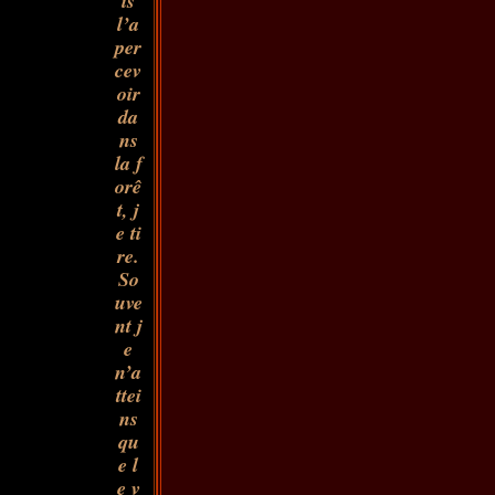
is
l’a
per
cev
oir
da
ns
la f
orê
t, j
e ti
re.
So
uve
nt j
e
n’a
ttei
ns
qu
e l
e v