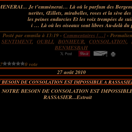
Je t’emmènerai… Là où le parfum des Bergeni
uerites, Œillets, mirabelles, roses et la sève d
les peines endurcies Et les voix trempées de su
i … Là où les oiseaux sont libres Au-delà du po
Posté par emmila à 13:19 -
Commentaires [
…
]
- Permalien
:
SENTIMENT
,
OUBLI
,
BONHEUR
,
CONSOLATION
,
BENMESBAH
 ?
0 vote
27 août 2010
 BESOIN DE CONSOLATION EST IMPOSSIBLE A RASSASIER