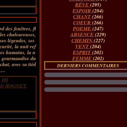
RÊVE
(295)
ESPOIR
(284)
CHANT
(266)
COEUR
(266)
d des fenêtres, fl
POEME
(247)
lles chaleureuses,
ABSENCE
(229)
 ses légendes, ses
CHEMIN
(227)
curité, la nuit ref
VENT
(204)
tes humains, la n
ESPRIT
(202)
 la gourmandise du
FEMME
(202)
chat, avec sa tiéd
DERNIERS COMMENTAIRES
,...
 [
#
]
D ROGNET
,