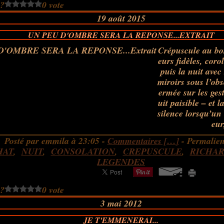
 ?
0 vote
19 août 2015
UN PEU D'OMBRE SERA LA REPONSE...EXTRAIT
Crépuscule au bor
eurs fidèles, coro
puis la nuit avec
miroirs sous l’obs
ermée sur les ges
uit paisible – et
silence lorsqu’un 
eur
Posté par emmila à 23:05 -
Commentaires [
…
]
- Permalien
HAT
,
NUIT
,
CONSOLATION
,
CREPUSCULE
,
RICHAR
LEGENDES
 ?
0 vote
3 mai 2012
JE T'EMMENERAI...