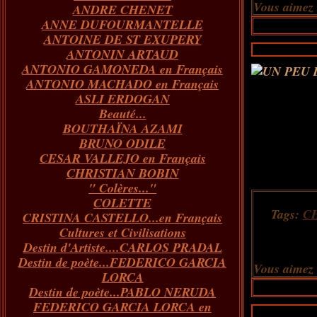
Vous aimez
ANDRE CHENET
Janvier
Février
Juillet
Mars
Avril
Août
Juin
Mai
(82)
(84)
(76)
(40)
(65)
(72)
(68)
(60)
ANNE DUFOURMANTELLE
Janvier
Février
Juillet
Mars
Avril
Juin
Mai
(89)
(65)
(62)
(66)
(31)
(70)
(86)
ANTOINE DE ST EXUPERY
Janvier
Février
Mars
Avril
Juin
Mai
(97)
(26)
(59)
(66)
(67)
(66)
ANTONIN ARTAUD
Janvier
Février
Mars
Avril
(73)
(73)
(55)
(73)
ANTONIO GAMONEDA en Français
Janvier
Février
Mars
(100)
(54)
(43)
ANTONIO MACHADO en Français
Février
Janvier
(146)
(51)
ASLI ERDOGAN
Janvier
(124)
Beauté...
BOUTHAÏNA AZAMI
BRUNO ODILE
CESAR VALLEJO en Français
CHRISTIAN BOBIN
" Colères..."
COLETTE
Tags:
C
CRISTINA CASTELLO...en Français
Cultures et Civilisations
Destin d'Artiste....CARLOS PRADAL
Destin de poète...FEDERICO GARCIA
Vous aimez
LORCA
Destin de poète...PABLO NERUDA
FEDERICO GARCIA LORCA en