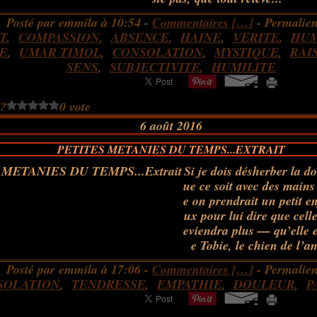
Posté par emmila à 10:54 -
Commentaires [
…
]
- Permalien
T
,
COMPASSION
,
ABSENCE
,
HAINE
,
VERITE
,
HUM
E
,
UMAR TIMOL
,
CONSOLATION
,
MYSTIQUE
,
RAI
SENS
,
SUBJECTIVITE
,
HUMILITE
 ?
0 vote
6 août 2016
PETITES METANIES DU TEMPS...EXTRAIT
Si je dois désherber la d
ue ce soit avec des main
e on prendrait un petit e
ux pour lui dire que celle
eviendra plus — qu’elle e
e Tobie, le chien de l’an
Posté par emmila à 17:06 -
Commentaires [
…
]
- Permalien
SOLATION
,
TENDRESSE
,
EMPATHIE
,
DOULEUR
,
P