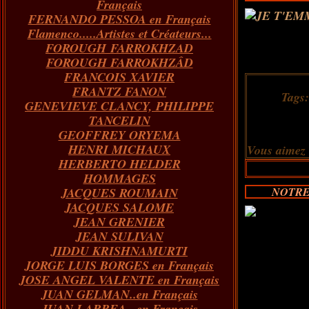
Français
FERNANDO PESSOA en Français
Flamenco.....Artistes et Créateurs...
FOROUGH FARROKHZAD
FOROUGH FARROKHZÂD
FRANCOIS XAVIER
FRANTZ FANON
Tags
GENEVIEVE CLANCY, PHILIPPE
TANCELIN
GEOFFREY ORYEMA
HENRI MICHAUX
Vous aimez
HERBERTO HELDER
HOMMAGES
JACQUES ROUMAIN
NOTRE
JACQUES SALOME
JEAN GRENIER
JEAN SULIVAN
JIDDU KRISHNAMURTI
JORGE LUIS BORGES en Français
JOSE ANGEL VALENTE en Français
JUAN GELMAN..en Français
JUAN LARREA...en Français