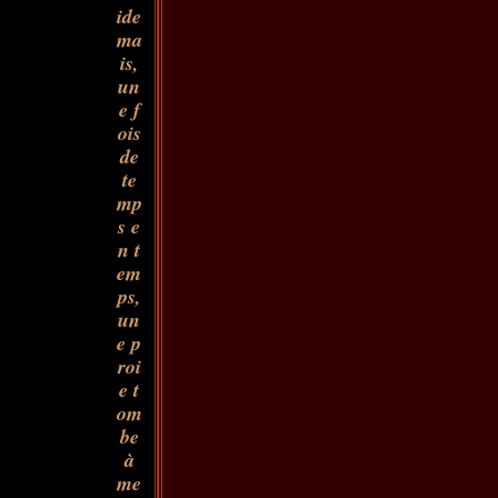
ide
ma
is,
un
e f
ois
de
te
mp
s e
n t
em
ps,
un
e p
roi
e t
om
be
à
me