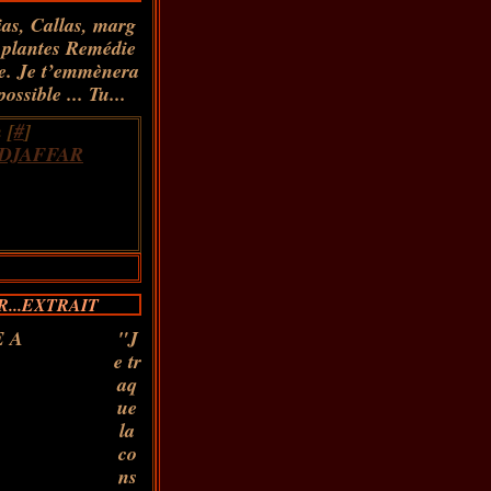
as, Callas, marg
es plantes Remédie
ie. Je t’emmènera
ssible ... Tu...
 [
#
]
DJAFFAR
...EXTRAIT
"J
e tr
aq
ue
la
co
ns