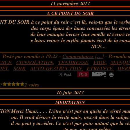
11 novembre 2017
A CE POINT DU SOIR
à ce point du soir c’est là, vois-tu que le verbe
des corps épars des âmes concassées les étrei
de leur manque bercer leur moelle et écrire
e leurs veines le mythe jamais écrit de la co
NCE...
Posté par emmila à 19:23 -
Commentaires [
…
]
- Permalien
ENCE
,
CONSOLATION
,
TENDRESSE
,
VIDE
,
MANQU
OËL
,
SOIR
,
AUTO-DESTRUCTION
,
ETREINTE
,
DER
 ?
2 votes
16 juin 2017
MEDITATION
Merci Umar... . . L'être n'est pas en quête de vérité ma
on. Il croit désirer la vérité mais, inscrit dans la subjec
il ne peut y accéder. Ce n'est pas pour autant que la vé
ste pas, que tout relève...