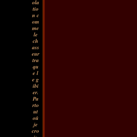
ola
tio
n c
om
me
le
ch
ass
eur
tra
qu
e l
e g
ibi
er.
Pa
rto
ut
où
je
cro