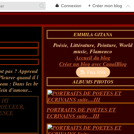
Connexion
+
Créer mon blog
EMMILA GITANA
Poésie, Littérature, Peinture, World
music, Flamenco
Accueil du blog
Créer un blog avec CanalBlog
ent pas ? Apprend
Flux RSS
Pleurer quand il l
ALBUMS PHOTOS
eau : Dans les br
lein d’amour...
 [
#
]
DOUCEUR
,
PORTRAITS DE POETES ET
ENCE
ECRIVAINS suite....III