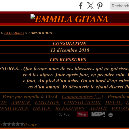
A
>
CATEGORIES
>
CONSOLATION
CONSOLATION
13 décembre 2018
LES BLESSURES...
Que ferons-nous de ces blessures qui ne guériss
re à les aimer. Jour après jour, en prendre soin. 
e faut, Au pied d’un arbre Ou au bord d’un ruiss
as d’un amant. Et découvrir le chant discret P
Posté par emmila à 13:54 -
Commentaires [
…
]
- Permalien
VIE
,
AMOUR
,
EMOTION
,
CONSOLATION
,
DEUIL
,
RESILIENCE
,
GRÂCE
,
BLESSURES
,
AEDAN
,
EXUST
 ?
0 vote