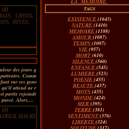
LA MÉMOIRE
 [
#
]
TAGS
AIN
,
CHOIX
,
EXISTENCE
(1643)
SON
,
DIVIN
,
NATURE
(1410)
MEMOIRE
(1188)
AMOUR
(1087)
TEMPS
(1087)
VIE
(957)
MORT
(610)
SILENCE
(560)
ENFANCE
(545)
ouleur des jours q
LUMIERE
(523)
s patientes. Comm
POESIE
(455)
nfant sur ses geno
BEAUTE
(437)
 qu’il attend ne r
MOTS
(435)
st partie rejoindr
MONDE
(424)
 passé. Alors,...
MER
(395)
 [
#
]
TERRE
(381)
ATRICK MAURY
SENTIMENT
(376)
LIBERTE
(324)
SOLITUDE
(317)