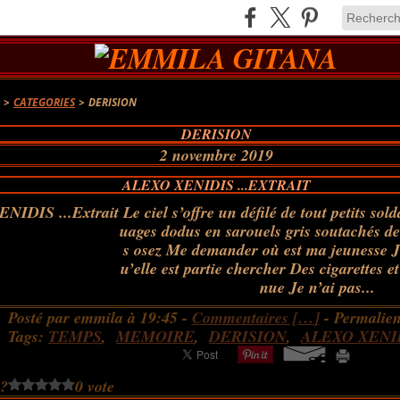
A
>
CATEGORIES
>
DERISION
DERISION
2 novembre 2019
ALEXO XENIDIS ...EXTRAIT
Le ciel s’offre un défilé de tout petits sol
uages dodus en sarouels gris soutachés d
s osez Me demander où est ma jeunesse J
u’elle est partie chercher Des cigarettes et
nue Je n’ai pas...
Posté par emmila à 19:45 -
Commentaires [
…
]
- Permalien
Tags:
TEMPS
,
MEMOIRE
,
DERISION
,
ALEXO XENI
 ?
0 vote