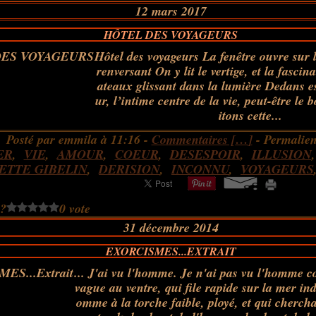
12 mars 2017
HÔTEL DES VOYAGEURS
Hôtel des voyageurs La fenêtre ouvre sur le
renversant On y lit le vertige, et la fascin
ateaux glissant dans la lumière Dedans e
ur, l’intime centre de la vie, peut-être l
itons cette...
Posté par emmila à 11:16 -
Commentaires [
…
]
- Permalien
ER
,
VIE
,
AMOUR
,
COEUR
,
DESESPOIR
,
ILLUSION
ETTE GIBELIN
,
DERISION
,
INCONNU
,
VOYAGEURS
 ?
0 vote
31 décembre 2014
EXORCISMES...EXTRAIT
... J'ai vu l'homme. Je n'ai pas vu l'homme 
vague au ventre, qui file rapide sur la mer indé
omme à la torche faible, ployé, et qui cherchait