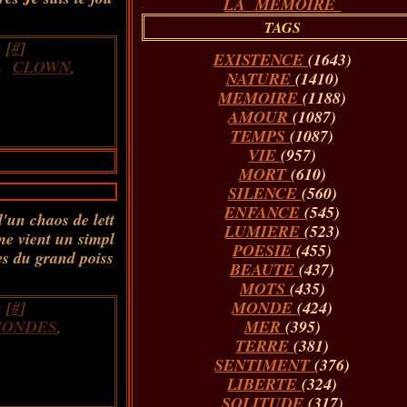
LA MÉMOIRE
TAGS
 [
#
]
EXISTENCE
(1643)
,
CLOWN
,
NATURE
(1410)
MEMOIRE
(1188)
AMOUR
(1087)
TEMPS
(1087)
VIE
(957)
MORT
(610)
SILENCE
(560)
ENFANCE
(545)
d'un chaos de lett
LUMIERE
(523)
me vient un simpl
POESIE
(455)
es du grand poiss
BEAUTE
(437)
MOTS
(435)
 [
#
]
MONDE
(424)
ONDES
,
MER
(395)
TERRE
(381)
SENTIMENT
(376)
LIBERTE
(324)
SOLITUDE
(317)