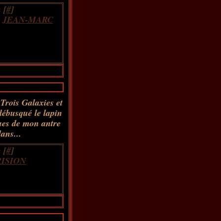
 [
#
]
,
JEAN-MARC
Trois Galaxies et
débusqué le lapin
eues de mon antre
ans...
 [
#
]
ISION