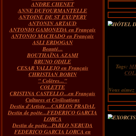
ANDRE CHENET
Janvier
Février
Juillet
Mars
Avril
Août
Juin
Mai
(82)
(84)
(76)
(40)
(65)
(72)
(68)
(60)
ANNE DUFOURMANTELLE
Janvier
Février
Juillet
Mars
Avril
Juin
Mai
(89)
(65)
(62)
(66)
(31)
(70)
(86)
ANTOINE DE ST EXUPERY
Janvier
Février
Mars
Avril
Juin
Mai
(97)
(26)
(59)
(66)
(67)
(66)
ANTONIN ARTAUD
Janvier
Février
Mars
Avril
(73)
(73)
(55)
(73)
ANTONIO GAMONEDA en Français
Janvier
Février
Mars
(100)
(54)
(43)
ANTONIO MACHADO en Français
Février
Janvier
(146)
(51)
ASLI ERDOGAN
Janvier
(124)
Beauté...
BOUTHAÏNA AZAMI
BRUNO ODILE
Tags:
M
CESAR VALLEJO en Français
COL
CHRISTIAN BOBIN
" Colères..."
COLETTE
Vous aimez
CRISTINA CASTELLO...en Français
Cultures et Civilisations
Destin d'Artiste....CARLOS PRADAL
Destin de poète...FEDERICO GARCIA
LORCA
Destin de poète...PABLO NERUDA
FEDERICO GARCIA LORCA en