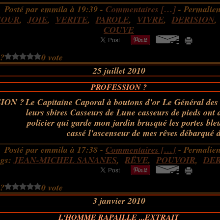
Posté par emmila à 19:39 -
Commentaires [
…
]
- Permalien
OUR
,
JOIE
,
VERITE
,
PAROLE
,
VIVRE
,
DERISION
COUVE
 ?
0 vote
25 juillet 2010
PROFESSION ?
Le Capitaine Caporal à boutons d'or Le Général des 
leurs sbires Casseurs de Lune casseurs de pieds ont 
policier qui garde mon jardin brusqué les portes bl
cassé l'ascenseur de mes rêves débarqué d
Posté par emmila à 17:38 -
Commentaires [
…
]
- Permalien
ags:
JEAN-MICHEL SANANES
,
RÊVE
,
POUVOIR
,
DER
 ?
0 vote
3 janvier 2010
L'HOMME RAPAILLE ...EXTRAIT