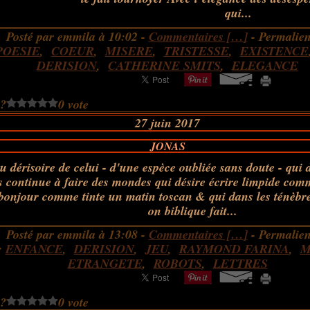
qui...
Posté par emmila à 10:02 -
Commentaires [
…
]
- Permalien
POESIE
,
COEUR
,
MISERE
,
TRISTESSE
,
EXISTENCE
DERISION
,
CATHERINE SMITS
,
ELEGANCE
 ?
0 vote
27 juin 2017
JONAS
u dérisoire de celui - d'une espèce oubliée sans doute - qui 
s continue à faire des mondes qui désire écrire limpide com
bonjour comme tinte un matin toscan & qui dans les ténèbr
on biblique fait...
Posté par emmila à 13:08 -
Commentaires [
…
]
- Permalien
:
ENFANCE
,
DERISION
,
JEU
,
RAYMOND FARINA
,
M
ETRANGETE
,
ROBOTS
,
LETTRES
 ?
0 vote