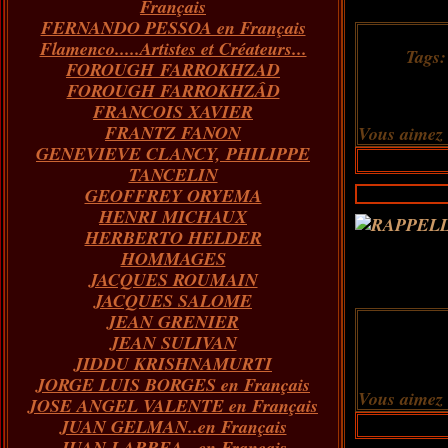
Français
FERNANDO PESSOA en Français
Flamenco.....Artistes et Créateurs...
Tags
FOROUGH FARROKHZAD
FOROUGH FARROKHZÂD
FRANCOIS XAVIER
FRANTZ FANON
Vous aimez
GENEVIEVE CLANCY, PHILIPPE
TANCELIN
GEOFFREY ORYEMA
HENRI MICHAUX
HERBERTO HELDER
HOMMAGES
JACQUES ROUMAIN
JACQUES SALOME
JEAN GRENIER
JEAN SULIVAN
JIDDU KRISHNAMURTI
JORGE LUIS BORGES en Français
Vous aimez
JOSE ANGEL VALENTE en Français
JUAN GELMAN..en Français
JUAN LARREA...en Français