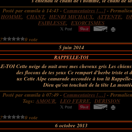
s entendu le chant de l'homme, le chant de la
Posté par emmila à 14:43 -
Commentaires [
…
]
- Permalien
:
HOMME
,
CHANT
,
HENRI MICHAUX
,
ATTENTE
,
D
FAIBLESSE
,
EXORCISMES
 ?
0 vote
5 juin 2014
RAPPELLE-TOI
Cette neige de nuit avec mes cheveux gris Les chiens
des flocons de tes yeux Ce rempart d'herbe triste et
ux Cette Alpe camarade accoudée à ton lit Rappelle-
Dieu qu'on touchait de la tête La montée
Posté par emmila à 07:49 -
Commentaires [
…
]
- Permalien
Tags:
AMOUR
,
LEO FERRE
,
DERISION
 ?
0 vote
6 octobre 2013