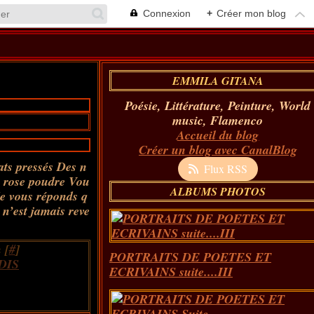
Connexion
+
Créer mon blog
EMMILA GITANA
Poésie, Littérature, Peinture, World
music, Flamenco
Accueil du blog
Créer un blog avec CanalBlog
dats pressés Des n
Flux RSS
e rose poudre Vou
ALBUMS PHOTOS
e vous réponds q
 n’est jamais reve
 [
#
]
PORTRAITS DE POETES ET
DIS
ECRIVAINS suite....III