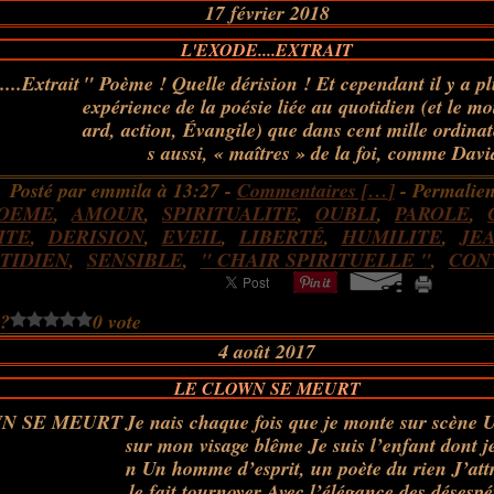
17 février 2018
L'EXODE....EXTRAIT
" Poème ! Quelle dérision ! Et cependant il y a p
expérience de la poésie liée au quotidien (et le mo
ard, action, Évangile) que dans cent mille ordinat
s aussi, « maîtres » de la foi, comme Davi
Posté par emmila à 13:27 -
Commentaires [
…
]
- Permalien
OEME
,
AMOUR
,
SPIRITUALITE
,
OUBLI
,
PAROLE
,
ITE
,
DERISION
,
EVEIL
,
LIBERTÉ
,
HUMILITE
,
JE
TIDIEN
,
SENSIBLE
,
" CHAIR SPIRITUELLE "
,
CON
 ?
0 vote
4 août 2017
LE CLOWN SE MEURT
Je nais chaque fois que je monte sur scène 
sur mon visage blême Je suis l’enfant dont j
n Un homme d’esprit, un poète du rien J’attr
le fait tournoyer Avec l’élégance des désespé