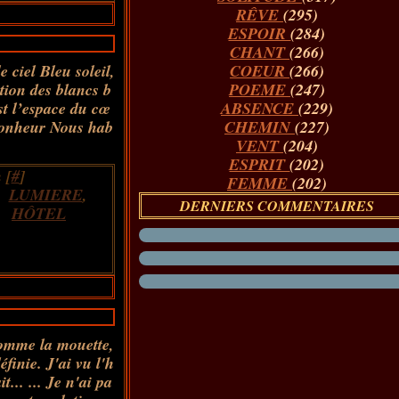
RÊVE
(295)
ESPOIR
(284)
CHANT
(266)
 ciel Bleu soleil,
COEUR
(266)
ation des blancs b
POEME
(247)
st l’espace du cœ
ABSENCE
(229)
e bonheur Nous hab
CHEMIN
(227)
VENT
(204)
ESPRIT
(202)
 [
#
]
FEMME
(202)
,
LUMIERE
,
DERNIERS COMMENTAIRES
,
HÔTEL
comme la mouette,
finie. J'ai vu l'h
... ... Je n'ai pa