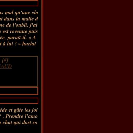
lus mal qu’une cla
t dans la malle d
e de l’oubli, j’ai
 est revenue puis
e, paraît-il. « A
 à lui ! » hurlai
 [
#
]
CAUD
ède et gâte les joi
" . Prendre l’amo
 chat qui dort so