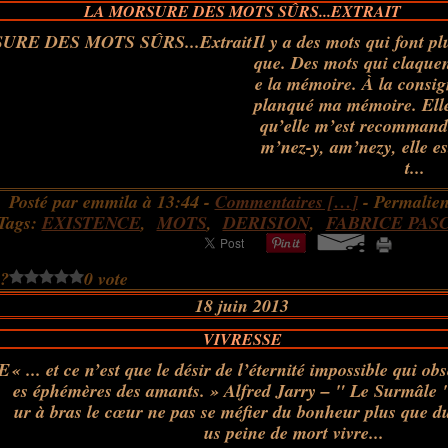
LA MORSURE DES MOTS SÛRS...EXTRAIT
Il y a des mots qui font p
que. Des mots qui claquen
e la mémoire. À la consign
planqué ma mémoire. Elle
qu’elle m’est recommandé
m’nez-y, am’nezy, elle est
t...
Posté par emmila à 13:44 -
Commentaires [
…
]
- Permalien
Tags:
EXISTENCE
,
MOTS
,
DERISION
,
FABRICE PAS
 ?
0 vote
18 juin 2013
VIVRESSE
« ... et ce n’est que le désir de l’éternité impossible qui obs
es éphémères des amants. » Alfred Jarry – " Le Surmâle 
ur à bras le cœur ne pas se méfier du bonheur plus que du
us peine de mort vivre...