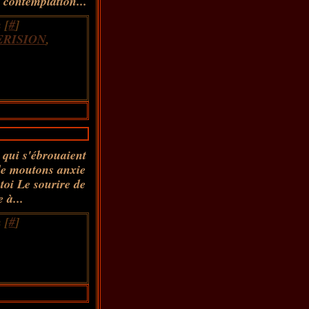
 contemplation...
 [
#
]
ERISION
,
 qui s'ébrouaient
 de moutons anxie
toi Le sourire de
 à...
 [
#
]