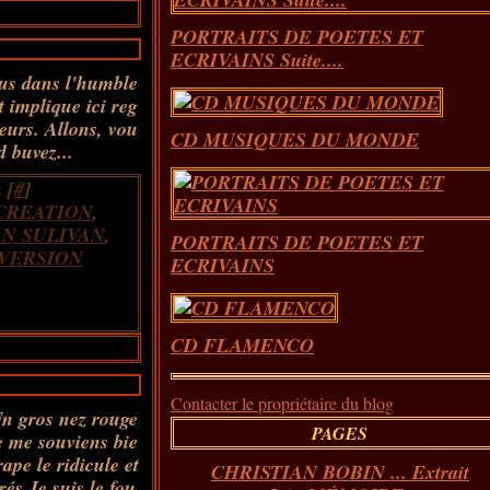
PORTRAITS DE POETES ET
ECRIVAINS Suite....
lus dans l'humble
t implique ici reg
eurs. Allons, vou
CD MUSIQUES DU MONDE
d buvez...
 [
#
]
CREATION
,
AN SULIVAN
,
PORTRAITS DE POETES ET
VERSION
ECRIVAINS
CD FLAMENCO
Contacter le propriétaire du blog
Un gros nez rouge
PAGES
e me souviens bie
ape le ridicule et
CHRISTIAN BOBIN ... Extrait
rés Je suis le fou