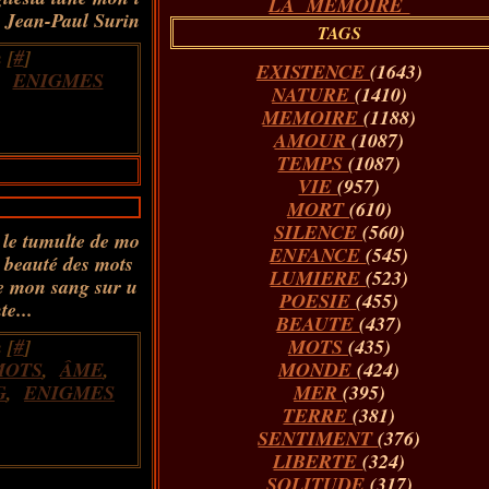
LA MÉMOIRE
Jean-Paul Surin
TAGS
 [
#
]
EXISTENCE
(1643)
,
ENIGMES
NATURE
(1410)
MEMOIRE
(1188)
AMOUR
(1087)
TEMPS
(1087)
VIE
(957)
MORT
(610)
SILENCE
(560)
 le tumulte de mo
ENFANCE
(545)
a beauté des mots
LUMIERE
(523)
e mon sang sur u
POESIE
(455)
e...
BEAUTE
(437)
 [
#
]
MOTS
(435)
MOTS
,
ÂME
,
MONDE
(424)
G
,
ENIGMES
MER
(395)
TERRE
(381)
SENTIMENT
(376)
LIBERTE
(324)
SOLITUDE
(317)