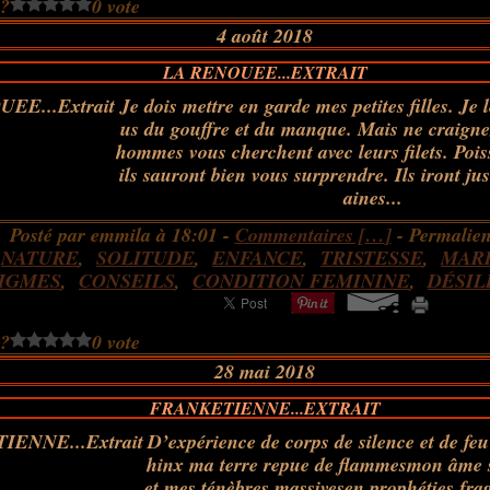
 ?
0 vote
4 août 2018
LA RENOUEE...EXTRAIT
Je dois mettre en garde mes petites filles. Je 
us du gouffre et du manque. Mais ne craignez
hommes vous cherchent avec leurs filets. Pois
ils sauront bien vous surprendre. Ils iront ju
aines...
Posté par emmila à 18:01 -
Commentaires [
…
]
- Permalien
:
NATURE
,
SOLITUDE
,
ENFANCE
,
TRISTESSE
,
MAR
IGMES
,
CONSEILS
,
CONDITION FEMININE
,
DÉSIL
 ?
0 vote
28 mai 2018
FRANKETIENNE...EXTRAIT
D’expérience de corps de silence et de feu
hinx ma terre repue de flammesmon âme 
et mes ténèbres massivesen prophéties fra