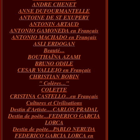
ANDRE CHENET
Janvier
Février
Juillet
Mars
Avril
Août
Juin
Mai
(82)
(84)
(76)
(40)
(65)
(72)
(68)
(60)
ANNE DUFOURMANTELLE
Janvier
Février
Juillet
Mars
Avril
Juin
Mai
(89)
(65)
(62)
(66)
(31)
(70)
(86)
ANTOINE DE ST EXUPERY
Janvier
Février
Mars
Avril
Juin
Mai
(97)
(26)
(59)
(66)
(67)
(66)
ANTONIN ARTAUD
Janvier
Février
Mars
Avril
(73)
(73)
(55)
(73)
ANTONIO GAMONEDA en Français
Janvier
Février
Mars
(100)
(54)
(43)
ANTONIO MACHADO en Français
Février
Janvier
(146)
(51)
ASLI ERDOGAN
Janvier
(124)
Beauté...
BOUTHAÏNA AZAMI
BRUNO ODILE
CESAR VALLEJO en Français
CHRISTIAN BOBIN
" Colères..."
COLETTE
CRISTINA CASTELLO...en Français
Cultures et Civilisations
Destin d'Artiste....CARLOS PRADAL
Destin de poète...FEDERICO GARCIA
LORCA
Destin de poète...PABLO NERUDA
FEDERICO GARCIA LORCA en