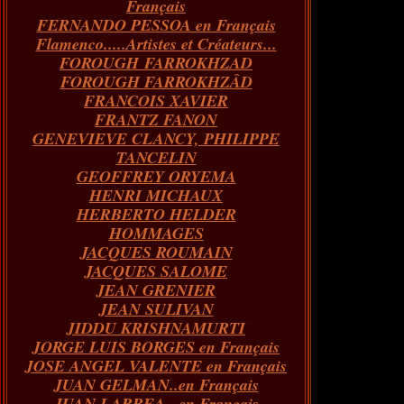
Français
FERNANDO PESSOA en Français
Flamenco.....Artistes et Créateurs...
FOROUGH FARROKHZAD
FOROUGH FARROKHZÂD
FRANCOIS XAVIER
FRANTZ FANON
GENEVIEVE CLANCY, PHILIPPE
TANCELIN
GEOFFREY ORYEMA
HENRI MICHAUX
HERBERTO HELDER
HOMMAGES
JACQUES ROUMAIN
JACQUES SALOME
JEAN GRENIER
JEAN SULIVAN
JIDDU KRISHNAMURTI
JORGE LUIS BORGES en Français
JOSE ANGEL VALENTE en Français
JUAN GELMAN..en Français
JUAN LARREA...en Français