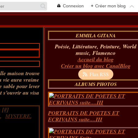
Connexion
+
Créer mon blog
EMMILA GITANA
Poésie, Littérature, Peinture, World
music, Flamenco
Accueil du blog
Créer un blog avec CanalBlog
elle maison trouve
Flux RSS
a vie aura vraime
ALBUMS PHOTOS
 sable pour lever
t s’ouvrir au visa
 [
#
]
PORTRAITS DE POETES ET
E
,
MYSTERE
,
ECRIVAINS suite....III