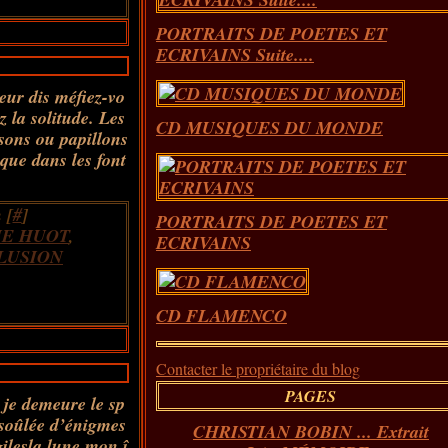
PORTRAITS DE POETES ET
ECRIVAINS Suite....
leur dis méfiez-vo
 la solitude. Les
CD MUSIQUES DU MONDE
sons ou papillons
sque dans les font
 [
#
]
PORTRAITS DE POETES ET
IE HUOT
,
ECRIVAINS
LUSION
CD FLAMENCO
Contacter le propriétaire du blog
PAGES
 je demeure le sp
soûlée d’énigmes
CHRISTIAN BOBIN ... Extrait
gilesla lune mon î