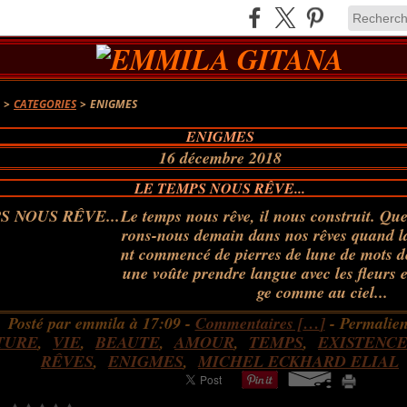
A
>
CATEGORIES
>
ENIGMES
ENIGMES
16 décembre 2018
LE TEMPS NOUS RÊVE...
Le temps nous rêve, il nous construit. Qu
rons-nous demain dans nos rêves quand l
nt commencé de pierres de lune de mots de
une voûte prendre langue avec les fleurs e
ge comme au ciel...
Posté par emmila à 17:09 -
Commentaires [
…
]
- Permalien
TURE
,
VIE
,
BEAUTE
,
AMOUR
,
TEMPS
,
EXISTENC
RÊVES
,
ENIGMES
,
MICHEL ECKHARD ELIAL