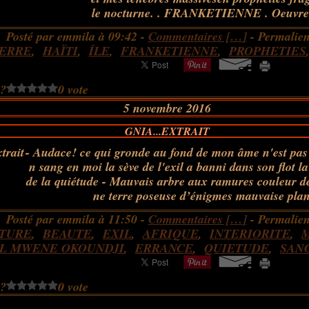
le nocturne. . FRANKETIENNE . Oeuvre 
Posté par emmila à 09:42 -
Commentaires [
…
]
- Permalien
ERRE
,
HAÏTI
,
ÎLE
,
FRANKETIENNE
,
PROPHETIES
 ?
0 vote
5 novembre 2016
GNIA...EXTRAIT
- Audace! ce qui gronde au fond de mon âme n'est pas
n sang en moi la sève de l'exil a banni dans son flot l
de la quiétude - Mauvais arbre aux ramures couleur d
ne terre poseuse d’énigmes mauvaise plant
Posté par emmila à 11:50 -
Commentaires [
…
]
- Permalien
TURE
,
BEAUTE
,
EXIL
,
AFRIQUE
,
INTERIORITE
,
L MWENE OKOUNDJI
,
ERRANCE
,
QUIETUDE
,
SAN
 ?
0 vote