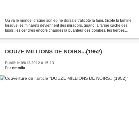
Où va le monde lorsque son épine dorsale traficote la faim, tricote la famine,
lorsque les minarets deviennent des miradors, quand la farine cache des
fusils, les cendres encore chaudes la puanteur des bombes, les herbes
odorantes du thym empoisonné et...
DOUZE MILLIONS DE NOIRS...(1952)
Publié le 09/12/2012 à 15:13
Par
emmila