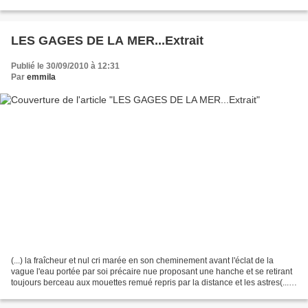
qui me conduira dans l’ombre...
LES GAGES DE LA MER...Extrait
Publié le 30/09/2010 à 12:31
Par
emmila
(...) la fraîcheur et nul cri marée en son cheminement avant l'éclat de la
vague l'eau portée par soi précaire nue proposant une hanche et se retirant
toujours berceau aux mouettes remué repris par la distance et les astres(....)
.MOHAMMED DIB.