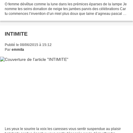
O femme dévêtue comme la lune dans les prémices éparses de la lampe Je
nomme tes seins donation de neige tes jambes parvis des célébrations Car
tu commences l’invention d’un miel plus doux que laine d’agneau pascal O
rivière écartelée je te mesure comme...
INTIMITE
Publié le 08/06/2015 à 15:12
Par
emmila
Les yeux le sourire la voix les caresses vous sentir suspendue au plaisir