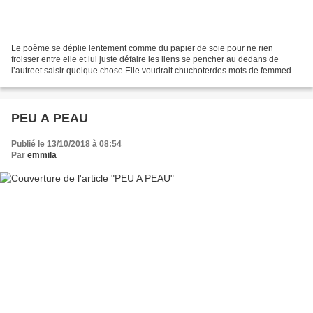
Le poème se déplie lentement comme du papier de soie pour ne rien
froisser entre elle et lui juste défaire les liens se pencher au dedans de
l’autreet saisir quelque chose.Elle voudrait chuchoterdes mots de femmede
muse et de sorcièretout ce qui est à...
PEU A PEAU
Publié le 13/10/2018 à 08:54
Par
emmila