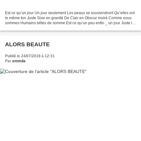
Est ce qu’un jour Un jour seulement Les peaux se souviendront Qu’elles ont
le même ton Juste Soie en granité De Clair en Obscur moiré Comme nous
sommes Humains bêtes de somme Est ce qu’un peu enfin _ un jour Juste le
temps de reprendre Le fil de l’humain...
ALORS BEAUTE
Publié le 24/07/2018 à 12:31
Par
emmila