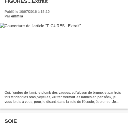
FIGURES...Extrait
Publié le 10/07/2016 à 15:10
Par
emmila
Oui, l'ombre de l'ami, le plomb des vagues, et l'alcyon de brume, et par trois
fois tendant les bras, voyelles, «il transformait les larmes en pensée», je
vous le dis à vous, pour, le disant, dans la soie de l'écoute, être entre. Je
vous redis ces chants,...
SOIE