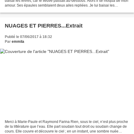
baisai les lèvres, car le fleuve passait au-dessous. Alors il se moqua de mon
amour. Ses épaules semblaient deux ailes repliées. Je lui baisai les
épaules, car l'eau bruissait au-dessous...
NUAGES ET PIERRES...Extrait
Publié le 07/06/2017 à 18:32
Par
emmila
Merci à Marie-Paule et Raymond Farina Rien, sous le ciel, n’est plus proche
de la littérature que l’eau. Elle part soudain tout droit ou soudain change de
cours. Elle couvre et découvre le ciel ; en un instant, une sombre nuée