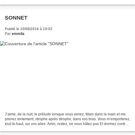
s’étend à l’infini. ......
SONNET
Publié le 10/08/2016 à 19:02
Par
emmila
J’aime, de la nuit, le prélude lorsque vous venez, Main dans la main et me
prenez lentement, strophe après strophe, dans vos bras. Vous m’emporterez,
tout là-haut, sur vos ailes. Amis, restez, ne vous hâtez pas Et dormez contre
mes flancs pareils aux...