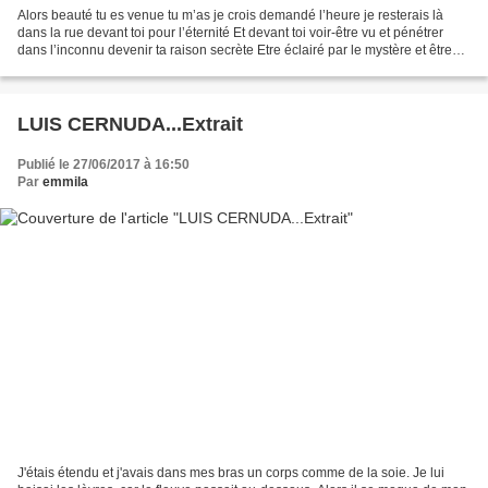
Alors beauté tu es venue tu m’as je crois demandé l’heure je resterais là
dans la rue devant toi pour l’éternité Et devant toi voir-être vu et pénétrer
dans l’inconnu devenir ta raison secrète Etre éclairé par le mystère et être
admis par l’interdit être...
LUIS CERNUDA...Extrait
Publié le 27/06/2017 à 16:50
Par
emmila
J'étais étendu et j'avais dans mes bras un corps comme de la soie. Je lui