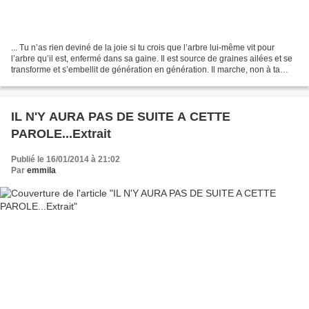
... Tu n’as rien deviné de la joie si tu crois que l’arbre lui-même vit pour
l’arbre qu’il est, enfermé dans sa gaine. Il est source de graines ailées et se
transforme et s’embellit de génération en génération. Il marche, non à ta
façon, mais comme un...
IL N'Y AURA PAS DE SUITE A CETTE
PAROLE...Extrait
Publié le 16/01/2014 à 21:02
Par
emmila