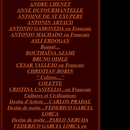
ANDRE CHENET
Janvier
Février
Juillet
Mars
Avril
Août
Juin
Mai
(82)
(84)
(76)
(40)
(65)
(72)
(68)
(60)
ANNE DUFOURMANTELLE
Janvier
Février
Juillet
Mars
Avril
Juin
Mai
(89)
(65)
(62)
(66)
(31)
(70)
(86)
ANTOINE DE ST EXUPERY
Janvier
Février
Mars
Avril
Juin
Mai
(97)
(26)
(59)
(66)
(67)
(66)
ANTONIN ARTAUD
Janvier
Février
Mars
Avril
(73)
(73)
(55)
(73)
ANTONIO GAMONEDA en Français
Janvier
Février
Mars
(100)
(54)
(43)
ANTONIO MACHADO en Français
Février
Janvier
(146)
(51)
ASLI ERDOGAN
Janvier
(124)
Beauté...
BOUTHAÏNA AZAMI
BRUNO ODILE
CESAR VALLEJO en Français
CHRISTIAN BOBIN
" Colères..."
COLETTE
CRISTINA CASTELLO...en Français
Cultures et Civilisations
Destin d'Artiste....CARLOS PRADAL
Destin de poète...FEDERICO GARCIA
LORCA
Destin de poète...PABLO NERUDA
FEDERICO GARCIA LORCA en