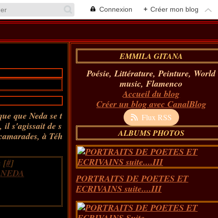
Connexion
+
Créer mon blog
EMMILA GITANA
Poésie, Littérature, Peinture, World
music, Flamenco
Accueil du blog
Créer un blog avec CanalBlog
que que Neda se t
Flux RSS
il s'agissait de s
ALBUMS PHOTOS
 camarades, à Téh
 [
#
]
,
NEDA
PORTRAITS DE POETES ET
ECRIVAINS suite....III