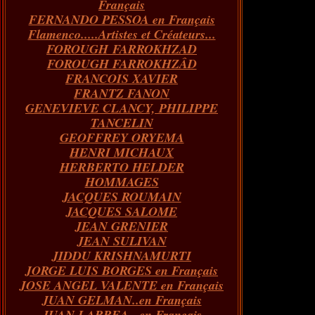
Français
FERNANDO PESSOA en Français
Flamenco.....Artistes et Créateurs...
FOROUGH FARROKHZAD
FOROUGH FARROKHZÂD
FRANCOIS XAVIER
FRANTZ FANON
GENEVIEVE CLANCY, PHILIPPE
TANCELIN
GEOFFREY ORYEMA
HENRI MICHAUX
HERBERTO HELDER
HOMMAGES
JACQUES ROUMAIN
JACQUES SALOME
JEAN GRENIER
JEAN SULIVAN
JIDDU KRISHNAMURTI
JORGE LUIS BORGES en Français
JOSE ANGEL VALENTE en Français
JUAN GELMAN..en Français
JUAN LARREA...en Français