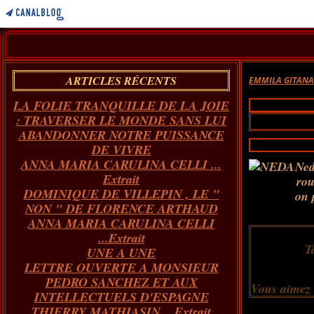
ARTICLES RÉCENTS
EMMILA GITAN
LA FOLIE TRANQUILLE DE LA JOIE
: TRAVERSER LE MONDE SANS LUI
ABANDONNER NOTRE PUISSANCE
DE VIVRE
ANNA MARIA CARULINA CELLI ...
Ned
Extrait
rou
DOMINIQUE DE VILLEPIN , LE "
on 
NON " DE FLORENCE ARTHAUD
ANNA MARIA CARULINA CELLI
...Extrait
T
UNE A UNE
LETTRE OUVERTE A MONSIEUR
PEDRO SANCHEZ ET AUX
Vous aimez
INTELLECTUELS D'ESPAGNE
THIERRY MATHIASIN... Extrait