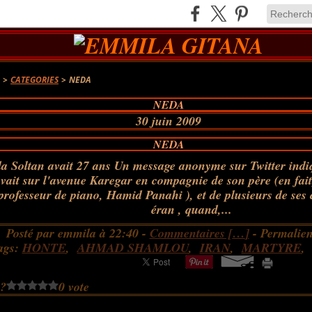
A
>
CATEGORIES
>
NEDA
NEDA
30 juin 2009
NEDA
a Soltan avait 27 ans Un message anonyme sur Twitter indi
vait sur l'avenue Karegar en compagnie de son père (en fait, 
professeur de piano, Hamid Panahi ), et de plusieurs de ses
éran , quand,...
Posté par emmila à 22:40 -
Commentaires [
…
]
- Permalien
ags:
HONTE
,
AHMAD SHAMLOU
,
IRAN
,
MARTYRE
 ?
0 vote