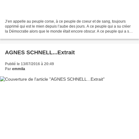
J’en appelle au peuple corse, à ce peuple de coeur et de sang, toujours
opprimé qui est le mien depuis l’aube des jours. A ce peuple qui a su créer
la Démocratie alors que le monde était encore obscur. A ce peuple qui a su
s’organiser pour résister et...
AGNES SCHNELL...Extrait
Publié le 13/07/2016 à 20:49
Par
emmila