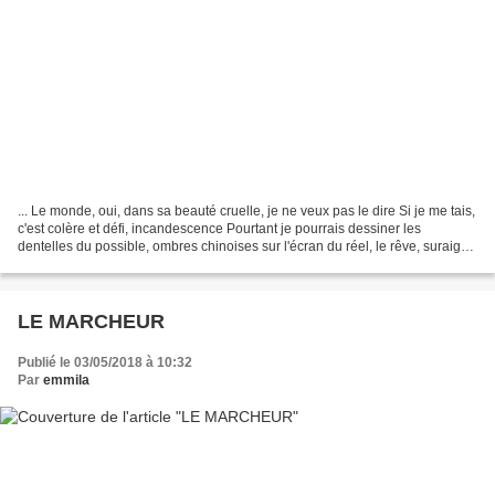
... Le monde, oui, dans sa beauté cruelle, je ne veux pas le dire Si je me tais,
c'est colère et défi, incandescence Pourtant je pourrais dessiner les
dentelles du possible, ombres chinoises sur l'écran du réel, le rêve, suraigu,
d'une île de soleils...
LE MARCHEUR
Publié le 03/05/2018 à 10:32
Par
emmila