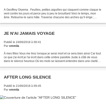
A Geoffrey Oryema . Feuilles, petites aiguilles qui claquent comme claque le
vent contre les jours et perce peu à peu le brouillard Voici le temps, mon
âme. Retourne-le sans hâte. Traverse chacune des arches qu’il érige ;
prends dans ta main les pierres...
JE N'AI JAMAIS VOYAGE
Publié le 24/06/2018 à 08:41
Par
emmila
À mes filles Vous me lirez lorsque je serai mort et ce sera bien ainsi Car tout
ce que j'ai écrit je l'ai écrit dans cette ombre paisible Juste à côté de vous
dans le silence heureux Où les mots se laissent entendre dans une clartéQui
n'existe que là...
AFTER LONG SILENCE
Publié le 21/06/2018 à 09:45
Par
emmila