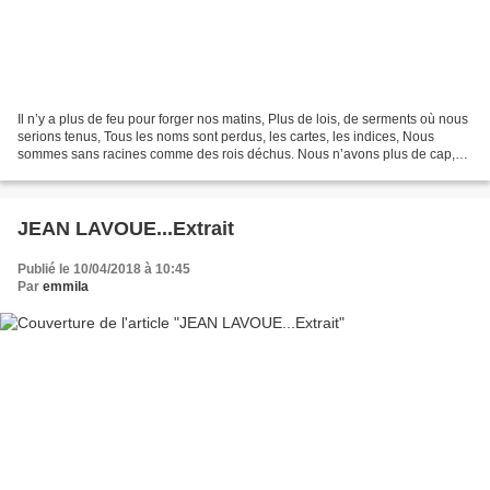
Il n’y a plus de feu pour forger nos matins, Plus de lois, de serments où nous
serions tenus, Tous les noms sont perdus, les cartes, les indices, Nous
sommes sans racines comme des rois déchus. Nous n’avons plus de cap,
agir est sans boussole, Nous ruons...
JEAN LAVOUE...Extrait
Publié le 10/04/2018 à 10:45
Par
emmila