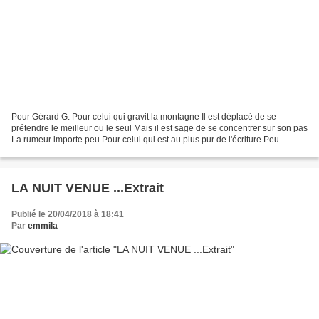
Pour Gérard G. Pour celui qui gravit la montagne Il est déplacé de se
prétendre le meilleur ou le seul Mais il est sage de se concentrer sur son pas
La rumeur importe peu Pour celui qui est au plus pur de l'écriture Peu
importe son nom il écrit pour nous...
LA NUIT VENUE ...Extrait
Publié le 20/04/2018 à 18:41
Par
emmila