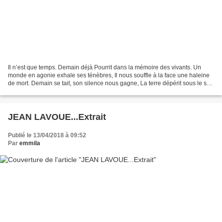
Il n’est que temps. Demain déjà Pourrit dans la mémoire des vivants. Un
monde en agonie exhale ses ténèbres, Il nous souffle à la face une haleine
de mort. Demain se tait, son silence nous gagne, La terre dépérit sous le sel
des moissons. Nos lèvres ont...
JEAN LAVOUE...Extrait
Publié le 13/04/2018 à 09:52
Par
emmila