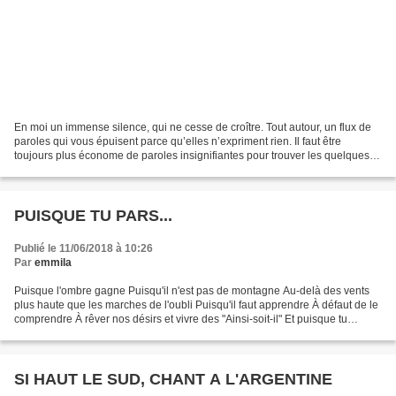
En moi un immense silence, qui ne cesse de croître. Tout autour, un flux de
paroles qui vous épuisent parce qu’elles n’expriment rien. Il faut être
toujours plus économe de paroles insignifiantes pour trouver les quelques
mots dont on a besoin. Le silence...
PUISQUE TU PARS...
Publié le 11/06/2018 à 10:26
Par
emmila
Puisque l'ombre gagne Puisqu'il n'est pas de montagne Au-delà des vents
plus haute que les marches de l'oubli Puisqu'il faut apprendre À défaut de le
comprendre À rêver nos désirs et vivre des "Ainsi-soit-il" Et puisque tu
penses Comme une intime évidence...
SI HAUT LE SUD, CHANT A L'ARGENTINE