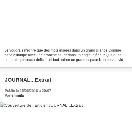
Je voudrais n'écrire que des mots insérés dans un grand silence Comme
cette estampe avec une branche fleuriedans un angle inférieur Quelques
coups de pinceaux délicats et tout autour un grand espace Non pas un vide
disons plutôt un espace inspiré Si j'écris...
JOURNAL...Extrait
Publié le 15/06/2018 à 20:07
Par
emmila