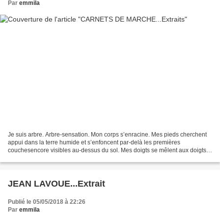
Par
emmila
Je suis arbre. Arbre-sensation. Mon corps s’enracine. Mes pieds cherchent
appui dans la terre humide et s’enfoncent par-delà les premières
couchesencore visibles au-dessus du sol. Mes doigts se mêlent aux doigts
du chêne,filaments et souches, tressages...
JEAN LAVOUE...Extrait
Publié le 05/05/2018 à 22:26
Par
emmila