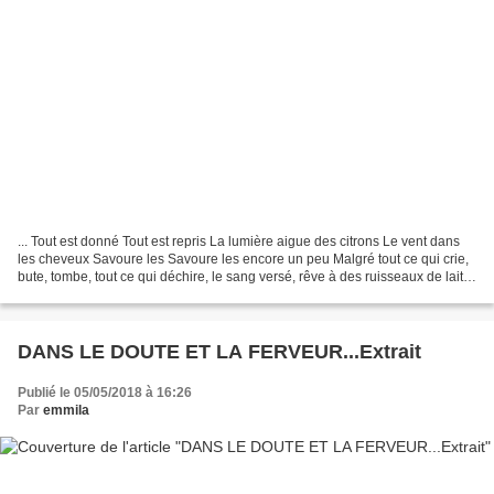
... Tout est donné Tout est repris La lumière aigue des citrons Le vent dans
les cheveux Savoure les Savoure les encore un peu Malgré tout ce qui crie,
bute, tombe, tout ce qui déchire, le sang versé, rêve à des ruisseaux de lait
Sur l'horizon doré, la...
DANS LE DOUTE ET LA FERVEUR...Extrait
Publié le 05/05/2018 à 16:26
Par
emmila