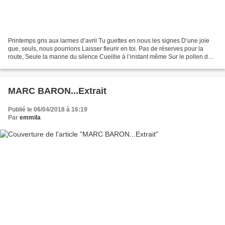
Printemps gris aux larmes d’avril Tu guettes en nous les signes D’une joie
que, seuls, nous pourrions Laisser fleurir en toi. Pas de réserves pour la
route, Seule la manne du silence Cueillie à l’instant même Sur le pollen des
jours. Nul besoin de hâter...
MARC BARON...Extrait
Publié le 06/04/2018 à 16:19
Par
emmila