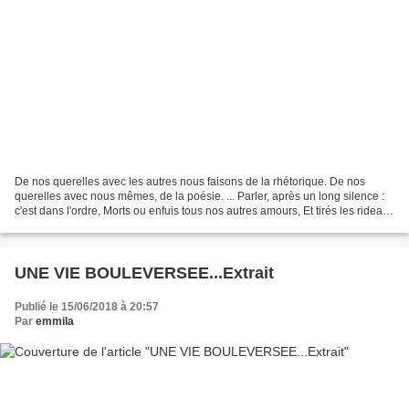
De nos querelles avec les autres nous faisons de la rhétorique. De nos
querelles avec nous mêmes, de la poésie. ... Parler, après un long silence :
c'est dans l'ordre, Morts ou enfuis tous nos autres amours, Et tirés les rideaux
sur la nuit hostile Et...
UNE VIE BOULEVERSEE...Extrait
Publié le 15/06/2018 à 20:57
Par
emmila