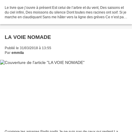
Le livre que j’ouvre à présent Est celui de l’arbre et du vent, Des saisons et
du ciel infini, Des moissons du silence Dont toutes mes racines ont soif. Si je
marche en claudiquant Sans me hâter vers la ligne des grèves Ce n’est pas
pour comprendre Mais...
LA VOIE NOMADE
Publié le 31/03/2018 à 13:55
Par
emmila
O rompre les amarres Partir partir Je ne suis pas de ceux qui restent La