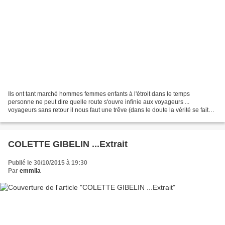
Ils ont tant marché hommes femmes enfants à l'étroit dans le temps
personne ne peut dire quelle route s'ouvre infinie aux voyageurs ...
voyageurs sans retour il nous faut une trêve (dans le doute la vérité se fait
jour) voyageurs sans retour sur les routes...
COLETTE GIBELIN ...Extrait
Publié le 30/10/2015 à 19:30
Par
emmila