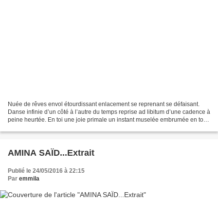
Nuée de rêves envol étourdissant enlacement se reprenant se défaisant.
Danse infinie d’un côté à l’autre du temps reprise ad libitum d’une cadence à
peine heurtée. En toi une joie primale un instant muselée embrumée en toi
l’élan la pulsation accélérée...
AMINA SAÏD...Extrait
Publié le 24/05/2016 à 22:15
Par
emmila