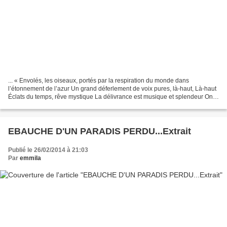
... « Envolés, les oiseaux, portés par la respiration du monde dans
l’étonnement de l’azur Un grand déferlement de voix pures, là-haut, Là-haut
Éclats du temps, rêve mystique La délivrance est musique et splendeur On
dépasse le chaos On s’ouvre à d’autres...
EBAUCHE D'UN PARADIS PERDU...Extrait
Publié le 26/02/2014 à 21:03
Par
emmila