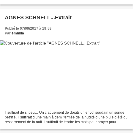
AGNES SCHNELL...Extrait
Publié le 07/09/2017 à 19:53
Par
emmila
Il suffirait de si peu… Un claquement de doigts un envol soudain un songe
pétrifié. Il suffirait d’une main à demi fermée de la nudité d’une pluie d’été du
resserrement de la nuit. Il suffirait de tendre les mots pour broyer pour
arracher les voiles pour...