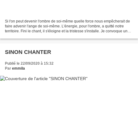
Si l'on peut devenir l'ombre de soi-même quelle force nous empêcherait de
faire advenir l'ange de soi-même. L'énergie, pour l'ombre, a quitté notre
territoire. Fini le chant, il s'éloigne et la tristesse s'installe. Je convoque un
soupçon de plume Je...
SINON CHANTER
Publié le 22/09/2020 à 15:32
Par
emmila