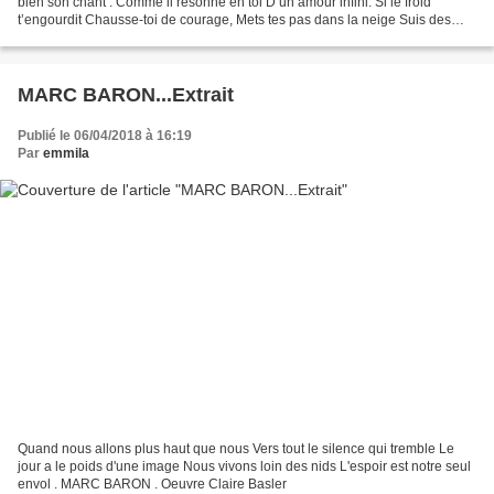
bien son chant : Comme il résonne en toi D’un amour infini. Si le froid
t’engourdit Chausse-toi de courage, Mets tes pas dans la neige Suis des
chemins de gel, Eprouve leur...
MARC BARON...Extrait
Publié le 06/04/2018 à 16:19
Par
emmila
Quand nous allons plus haut que nous Vers tout le silence qui tremble Le
jour a le poids d'une image Nous vivons loin des nids L'espoir est notre seul
envol . MARC BARON . Oeuvre Claire Basler