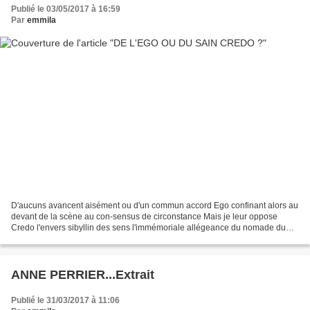
Publié le 03/05/2017 à 16:59
Par
emmila
D'aucuns avancent aisément ou d'un commun accord Ego confinant alors au
devant de la scène au con-sensus de circonstance Mais je leur oppose
Credo l'envers sibyllin des sens l'immémoriale allégeance du nomade du
passeur sans paraître Un oiseau un voilier...
ANNE PERRIER...Extrait
Publié le 31/03/2017 à 11:06