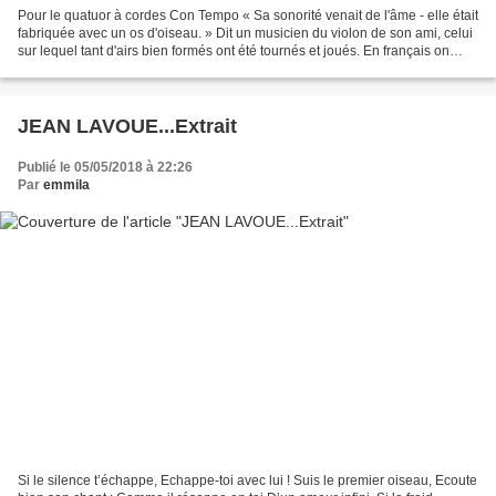
Pour le quatuor à cordes Con Tempo « Sa sonorité venait de l'âme - elle était
fabriquée avec un os d'oiseau. » Dit un musicien du violon de son ami, celui
sur lequel tant d'airs bien formés ont été tournés et joués. En français on
l'appelle l'âme, l'âme...
JEAN LAVOUE...Extrait
Publié le 05/05/2018 à 22:26
Par
emmila
Si le silence t’échappe, Echappe-toi avec lui ! Suis le premier oiseau, Ecoute