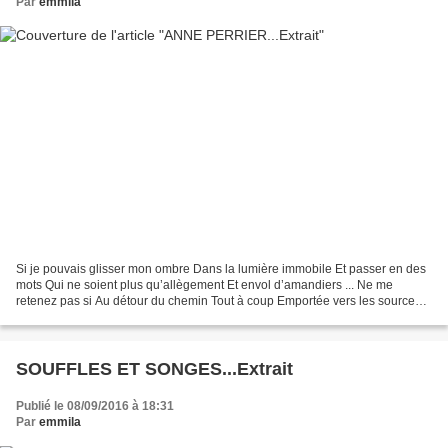
Par
emmila
Si je pouvais glisser mon ombre Dans la lumière immobile Et passer en des
mots Qui ne soient plus qu’allègement Et envol d’amandiers ... Ne me
retenez pas si Au détour du chemin Tout à coup Emportée vers les sources
du jour J’escalade le chant du merle...
SOUFFLES ET SONGES...Extrait
Publié le 08/09/2016 à 18:31
Par
emmila